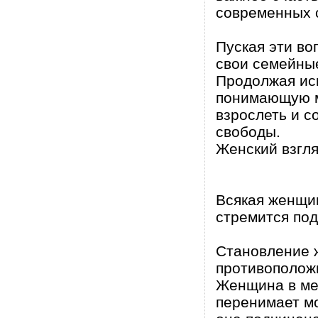
современных 
Пуская эти во
свои семейны
Продолжая ис
понимающую м
взрослеть и с
свободы.
Женский взгл
Всякая женщин
стремится под
Становление 
противополож
Женщина в ме
перенимает м