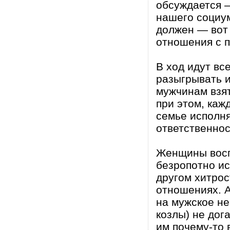
обсуждается —
нашего социу
должен — вот
отношения с 
В ход идут вс
разыгрывать и
мужчинам взя
при этом, каж
семье исполн
ответственнос
Женщины восп
безропотно ис
другом хитро
отношениях. А
на мужское не
козлы) не дог
им почему-то 