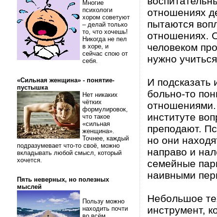
воспитательн
Многие
психологи
отношениях д
хором советуют
пытаются воп
– делай только
то, что хочешь!
отношениях. О
Никогда не пел
человеком про
в хоре, и
сейчас спою от
нужно учиться
себя.
«Сильная женщина» - понятие-
И подсказать 
пустышка
больно-то пон
Нет никаких
чётких
отношениями. 
формулировок,
институте во
что такое
«сильная
преподают. Пс
женщина».
Точнее, каждый
но они находя
подразумевает что-то своё, можно
направо и нал
вкладывать любой смысл, который
хочется.
семейные пар
наивными пер
Пять неверных, но полезных
мыслей
Небольшое те
Пользу можно
инструмент, к
находить почти
во всём.