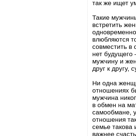
так же ищет у
Такие мужчин
встретить жен
одновременно
влюбляются то
совместить в 
нет будущего 
мужчину и же
друг к другу, 
Ни одна женщи
отношениях б
мужчина никог
в обмен на ма
самообмане, у
отношения так
семье такова 
важнее счаст