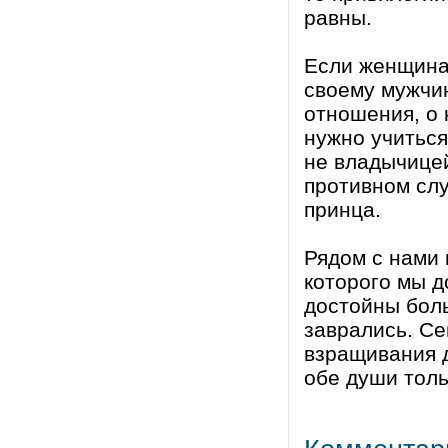
равны.
Если женщина 
своему мужчин
отношения, о 
нужно учитьс
не владычице
противном сл
принца.
Рядом с нами 
которого мы д
достойны боль
заврались. С
взращивания д
обе души толь