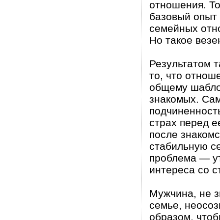
отношения. То
базовый опыт 
семейных отн
Но такое везе
Результатом 
то, что отнош
общему шаблон
знакомых. Са
подчиненност
страх перед е
после знакомс
стабильную с
проблема — у
интереса со с
Мужчина, не з
семье, неосо
образом, чтоб