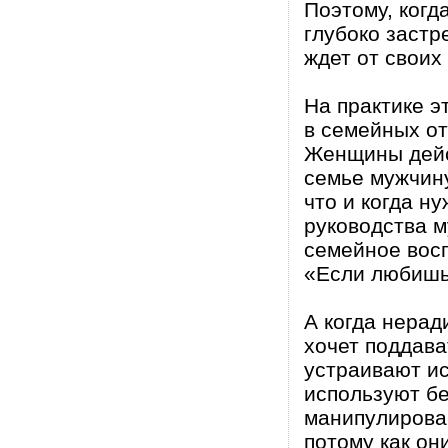
Поэтому, когд
глубоко застр
ждет от своих
На практике э
в семейных о
Женщины дейс
семье мужчину
что и когда н
руководства м
семейное вос
«Если любишь
А когда нерад
хочет поддав
устраивают ис
используют бе
манипулирован
потому как он