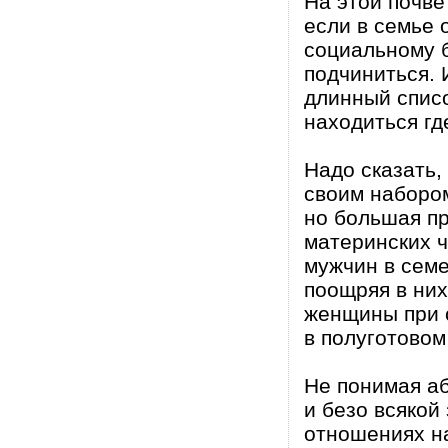
На этой почве
если в семье
социальному б
подчиниться. 
длинный списо
находиться гд
Надо сказать,
своим набором
но большая пр
материнских ч
мужчин в сем
поощряя в них
женщины при 
в полуготовом
Не понимая а
и безо всякой
отношениях на