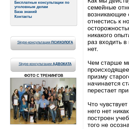
Как мы действ
Бесплатные консультации по
семейные отн
уголовным делам
База знаний
возникающие 
Контакты
отнестись к н
осторожностью
никакого опы
раз входить 
Skype-консультации
ПСИХОЛОГА
нет.
Чем старше мы
Skype-консультации
АДВОКАТА
происходящее 
призму старог
ФОТО С ТРЕНИНГОВ
начинается ст
перестает при
Что чувствует
него нет никак
построен учеб
того не осозн