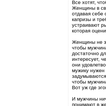
Все хотят, чт
Женщины в св
отдавая себе 
капризы и тре
устраивают р
которая оцени
Женщины не з
чтобы мужчина
достаточно д
интересует, ч
они удовлетво
мужику нужен 
задумываются 
чтобы мужчина
Вот уж где эг
И мужчины нич
понимают в ж