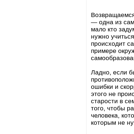
Возвращаемся
— одна из сам
мало кто зад
нужно учиться
происходит са
примере окру
самообразова
Ладно, если б
противоположн
ошибки и скор
этого не про
старости в се
того, чтобы р
человека, кот
которым не ну