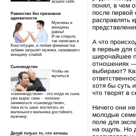
искали себя.
понял, в чем 
после первой 
Равенство без признаков
адекватности
расправлять 
Мужчины и
представлени
женщины
равны!
И не спорьте,
А что происхо
так написано в
Конституции, и любая феминистка
в первые для
зубами загрызёт мужика, назвавшего
женщину слабой.
широчайшее п
отношениях — 
Сыноводство
выбирают? Как
Чтобы не
мучиться
ответственнос
хотя бы суть 
что творят в
«свиноводством» - это когда из сына
уже вырос свин - полезно
заниматься «сыноводством»,
Ничего они н
пока есть шанс воспитать из
маленького мальчика достойного
молодые семе
мужчину.
поле для эксп
на ощупь. Но
Делай только то, что хочешь