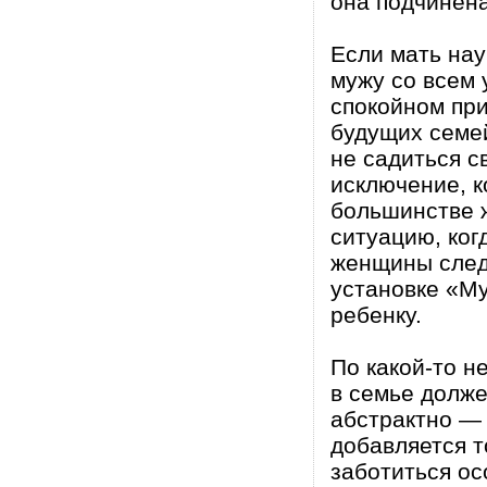
она подчинен
Если мать нау
мужу со всем 
спокойном при
будущих семе
не садиться с
исключение, к
большинстве 
ситуацию, ког
женщины след
установке «М
ребенку.
По какой-то н
в семье долже
абстрактно — 
добавляется т
заботиться ос