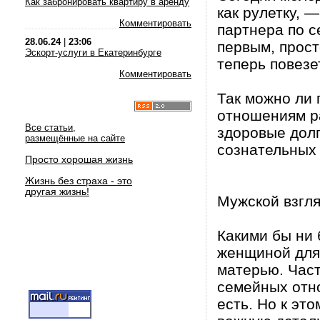
Как забронировать квартиру в аренду
как рулетку, 
Комментировать
партнера по с
28.06.24
|
23:06
первым, прост
Эскорт-услуги в Екатеринбурге
теперь повезе
Комментировать
Так можно ли 
отношениям ра
Все статьи,
здоровые дол
размещённые на сайте
сознательных
Просто хорошая жизнь
Жизнь без страха - это
другая жизнь!
Мужской взгл
Какими бы ни 
женщиной для
матерью. Част
семейных отно
есть. Но к эт