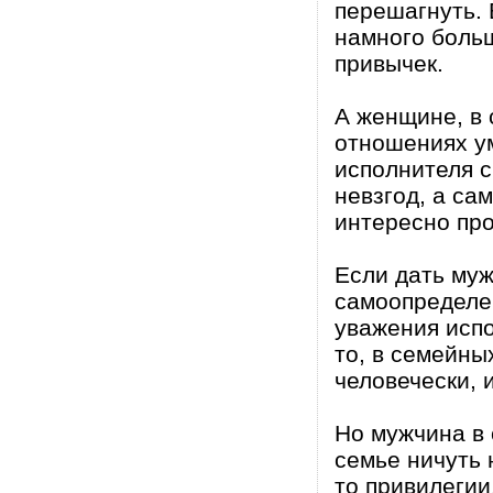
перешагнуть.
намного больш
привычек.
А женщине, в 
отношениях ум
исполнителя с
невзгод, а са
интересно пр
Если дать муж
самоопределен
уважения исп
то, в семейны
человечески, 
Но мужчина в 
семье ничуть 
то привилегии