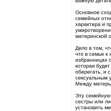
важную деталь
Основное сход
семейных отн
характера и п
умиротворения
материнской о
Дело в том, ч
что в семье к
избранницах 
которая будет
оберегать, и 
сексуальным у
Между матерью
Эту семейную 
сестры или ли
установить м