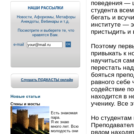
поведения — ш
НАШИ РАССЫЛКИ
студента всем
бегать и всуч
Новости, Aфоризмы, Метафоры
Анекдоты, Вебинары и т.д.
институте — э
Посмотрите и выберете те, что
пристыдить и 
нравятся Вам.
e-mail
Поэтому перв
привыкать к н
научиться сам
перестать над
бояться препо
Слушать ПОДКАСТЫ онлайн
равного себе 
содействие по
находится в 
Новые статьи
ученику. Все 
Стены и мосты
Есть знакомая
Но студентам 
пара.
Я их знаю
Преподаватели
много лет. Всю
молодость они
рядом находят