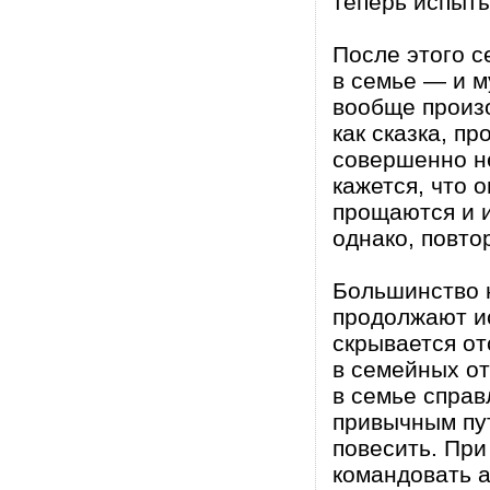
теперь испыты
После этого 
в семье — и м
вообще произ
как сказка, пр
совершенно не
кажется, что 
прощаются и и
однако, повто
Большинство 
продолжают и
скрывается о
в семейных от
в семье справ
привычным пут
повесить. При
командовать а