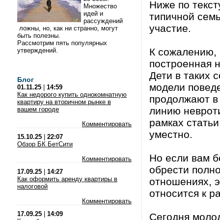
Ниже по текст
Множество
идей и
типичной семь
рассуждений
участие.
ложны, но, как ни странно, могут
быть полезны.
Рассмотрим пять популярных
К сожалению, 
утверждений.
построенная н
Дети в таких 
Блог
модели поведе
01.11.25
|
14:59
Как недорого купить однокомнатную
продолжают в
квартиру на вторичном рынке в
линию невроти
вашем городе
рамках стать
Комментировать
уместно.
15.10.25
|
22:07
Обзор БК БетСити
Но если вам б
Комментировать
обрести полн
17.09.25
|
14:27
Как оформить аренду квартиры в
отношениях, э
налоговой
относится к р
Комментировать
17.09.25
|
14:09
Сегодня моло