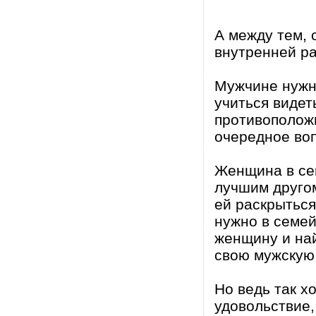
А между тем,
внутренней ра
Мужчине нужн
учиться виде
противоположн
очередное во
Женщина в се
лучшим другом
ей раскрыться
нужно в семей
женщину и най
свою мужскую 
Но ведь так х
удовольствие,