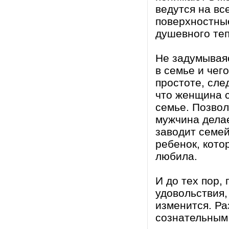
ведутся на вс
поверхностные
душевного теп
Не задумываяс
в семье и чег
простоте, сле
что женщина с
семье. Позвол
мужчина дела
заводит семей
ребенок, кото
любила.
И до тех пор,
удовольствия,
изменится. Ра
сознательным