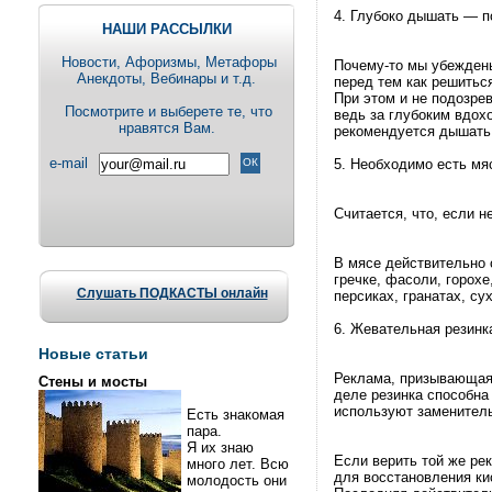
4. Глубоко дышать — п
НАШИ РАССЫЛКИ
Новости, Aфоризмы, Метафоры
Почему-то мы убеждены
Анекдоты, Вебинары и т.д.
перед тем как решиться
При этом и не подозре
Посмотрите и выберете те, что
ведь за глубоким вдох
нравятся Вам.
рекомендуется дышать 
e-mail
5. Необходимо есть мя
Считается, что, если н
В мясе действительно с
гречке, фасоли, горохе
Слушать ПОДКАСТЫ онлайн
персиках, гранатах, су
6. Жевательная резинк
Новые статьи
Реклама, призывающая 
Стены и мосты
деле резинка способна
используют заменитель
Есть знакомая
пара.
Я их знаю
Если верить той же ре
много лет. Всю
для восстановления ки
молодость они