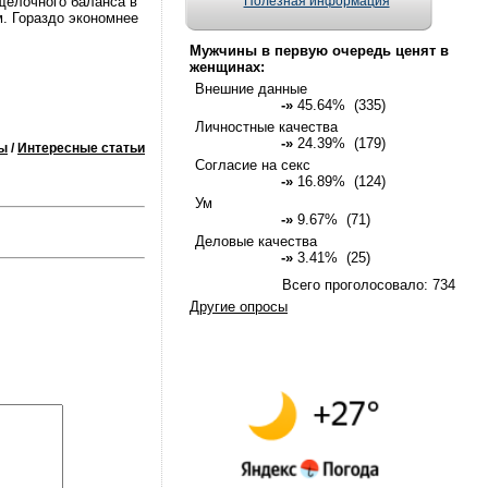
щелочного баланса в
Полезная информация
м. Гораздо экономнее
Мужчины в первую очередь ценят в
женщинах:
Внешние данные
-»
45.64% (335)
Личностные качества
-»
24.39% (179)
ы
/
Интересные статьи
Согласие на секс
-»
16.89% (124)
Ум
-»
9.67% (71)
Деловые качества
-»
3.41% (25)
Всего проголосовало: 734
Другие опросы