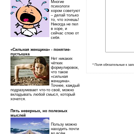
Многие
психологи
хором советуют
– делай только
то, что хочешь!
Никогда не пел
в хоре, и
сейчас спою от
себя.
«Сильная женщина» - понятие-
пустышка
Нет никаких
чётких
* Поля обязательные к за
формулировок,
что такое
«сильная
женщина».
Точнее, каждый
подразумевает что-то своё, можно
вкладывать любой смысл, который
хочется.
Пять неверных, но полезных
мыслей
Пользу можно
находить почти
во всём.