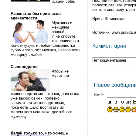
Последняя действитель
искали себя.
полости рта, как утве
взять и сполоснуть рот
Равенство без признаков
адекватности
Ирина Шлионская
Мужчины и
женщины
------------------------------------
равны!
Источник: www.pravda.r
И не спорьте,
так написано в
Комментарии
Конституции, и любая феминистка
зубами загрызёт мужика, назвавшего
женщину слабой.
Нет комментариев
Сыноводство
Чтобы не
мучиться
Новое сообщен
«свиноводством» - это когда из сына
Имя*:
уже вырос свин - полезно
заниматься «сыноводством»,
пока есть шанс воспитать из
маленького мальчика достойного
мужчину.
Делай только то, что хочешь