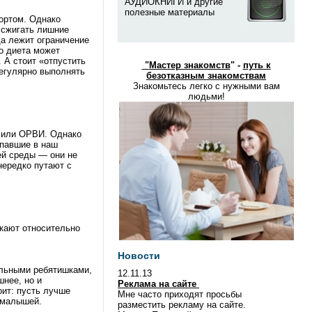
АУДИОКНИГИ и другие
полезные материалы
портом. Однако
 сжигать лишние
да лежит ограничение
то диета может
 А стоит «отпустить
"
Мастер знакомств
" -
путь к
регулярно выполнять
безотказным знакомствам
Знакомьтесь легко с нужными вам
людьми!
а или ОРВИ. Однако
опавшие в наш
ей среды — они не
нередко путают с
екают относительно
Новости
ольными ребятишками,
12.11.13
шнее, но и
Реклама на сайте
оит: пусть лучше
Мне часто приходят просьбы
е малышей.
разместить рекламу на сайте.