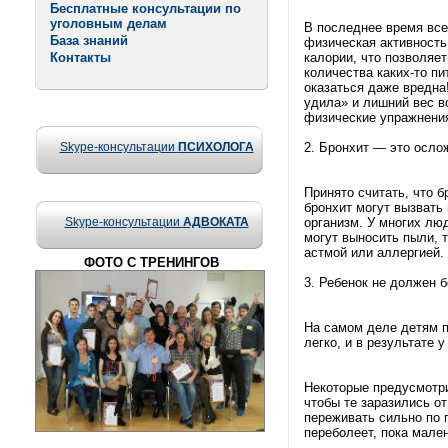
Бесплатные консультации по
уголовным делам
В последнее время все
База знаний
физическая активность
Контакты
калории, что позволяет
количества каких-то п
оказаться даже вредна
удила» и лишний вес в
физические упражнени
Skype-консультации
ПСИХОЛОГА
2. Бронхит — это осло
Принято считать, что 
бронхит могут вызвать
Skype-консультации
АДВОКАТА
организм. У многих лю
могут выносить пыли, т
астмой или аллергией.
ФОТО С ТРЕНИНГОВ
3. Ребенок не должен 
На самом деле детям п
легко, и в результате
Некоторые предусмотр
чтобы те заразились от
переживать сильно по п
переболеет, пока мале