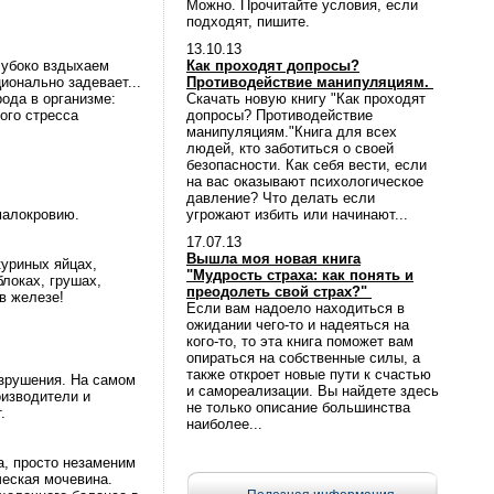
Можно. Прочитайте условия, если
подходят, пишите.
13.10.13
лубоко вздыхаем
Как проходят допросы?
ионально задевает...
Противодействие манипуляциям.
ода в организме:
Скачать новую книгу "Как проходят
ого стресса
допросы? Противодействие
манипуляциям."Книга для всех
людей, кто заботиться о своей
безопасности. Как себя вести, если
на вас оказывают психологическое
давление? Что делать если
 малокровию.
угрожают избить или начинают...
17.07.13
Вышла моя новая книга
куриных яйцах,
"Мудрость страха: как понять и
блоках, грушах,
преодолеть свой страх?"
в железе!
Если вам надоело находиться в
ожидании чего-то и надеяться на
кого-то, то эта книга поможет вам
опираться на собственные силы, а
также откроет новые пути к счастью
азрушения. На самом
и самореализации. Вы найдете здесь
оизводители и
не только описание большинства
.
наиболее...
а, просто незаменим
ческая мочевина.