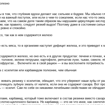
олезно
 в том, что глубокие вдохи делают нас сильнее и бодрее. Мы обычно г
 на важный поступок, или если о чем-то сожалеем, если нас что-то эмоц
ваем, что на самом деле таким образом мы нарушаем циркуляцию кислор
ом, как правило, следует резкий выдох! Поэтому даже в состоянии сильн
ровно и спокойно.
со, так как в нем содержится железо
е есть мяса, то в организме наступит дефицит железа, и это приведет к
одержится железо, но оно есть и в других продуктах: печени и почках, 
, толокне, зелени петрушки, картофеле, репчатом луке, тыкве, свекле, я
хофруктах... Включите их в свой рацион — и вы восполните потребность 
а с ксилитом или карбамидом полезнее, чем обычная
жевать резинку с ксилитом, обещает, что это убережет наши зубы от р
 очищать зубную эмаль от налета, если она не содержит сахара. Вот пр
 — ксилит. Сам по себе он никакими лечебными свойствами не обладает
кламе, карбамид, который тоже включают в состав резинки вместо сахар
слотно-щелочного баланса. Но карбамид — это не что иное, как синтети