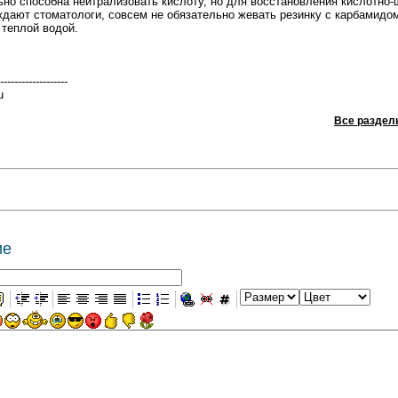
но способна нейтрализовать кислоту, но для восстановления кислотно-
рждают стоматологи, совсем не обязательно жевать резинку с карбамидо
 теплой водой.
-------------------
u
Все раздел
ие