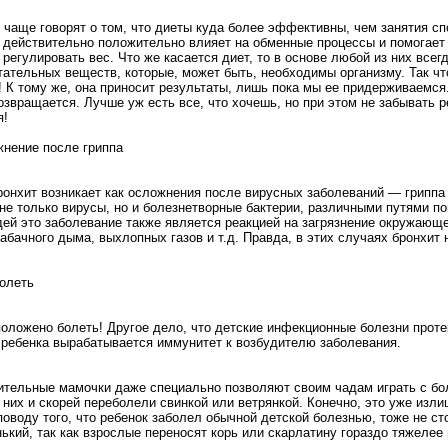
 чаще говорят о том, что диеты куда более эффективны, чем занятия с
 действительно положительно влияет на обменные процессы и помогает
 регулировать вес. Что же касается диет, то в основе любой из них всег
итательных веществ, которые, может быть, необходимы организму. Так ч
! К тому же, она приносит результаты, лишь пока мы ее придерживаемся.
озвращается. Лучше уж есть все, что хочешь, но при этом не забывать 
я!
жнение после гриппа
бронхит возникает как осложнения после вирусных заболеваний — грипп
 не только вирусы, но и болезнетворные бактерии, различными путями п
дей это заболевание также является реакцией на загрязнение окружающ
абачного дыма, выхлопных газов и т.д. Правда, в этих случаях бронхит 
болеть
оложено болеть! Другое дело, что детские инфекционные болезни прот
 у ребенка вырабатывается иммунитет к возбудителю заболевания.
ительные мамочки даже специально позволяют своим чадам играть с б
 них и скорей переболели свинкой или ветрянкой. Конечно, это уже изли
оводу того, что ребенок заболел обычной детской болезнью, тоже не ст
нький, так как взрослые переносят корь или скарлатину гораздо тяжеле