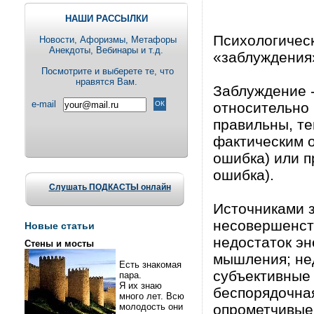
НАШИ РАССЫЛКИ
Психологическ
Новости, Aфоризмы, Метафоры
Анекдоты, Вебинары и т.д.
«заблуждения
Посмотрите и выберете те, что
нравятся Вам.
Заблуждение -
e-mail
относительно 
правильны, те
фактическим 
ошибка) или п
ошибка).
Слушать ПОДКАСТЫ онлайн
Источниками 
несовершенст
Новые статьи
недостаток эн
Стены и мосты
мышления; не
Есть знакомая
субъективные 
пара.
Я их знаю
беспорядочная
много лет. Всю
молодость они
опрометчивые 