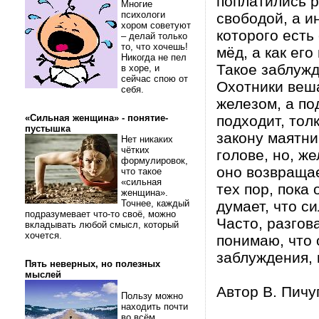
поплатились р
Многие
психологи
свободой, а и
хором советуют
которого есть
– делай только
то, что хочешь!
мёд, а как ег
Никогда не пел
Такое заблужд
в хоре, и
сейчас спою от
Охотники веш
себя.
железом, а по
«Сильная женщина» - понятие-
подходит, тол
пустышка
закону маятни
Нет никаких
чётких
голове, но, ж
формулировок,
оно возвращае
что такое
«сильная
тех пор, пока
женщина».
Точнее, каждый
думает, что с
подразумевает что-то своё, можно
Часто, разго
вкладывать любой смысл, который
хочется.
понимаю, что 
заблуждения, 
Пять неверных, но полезных
мыслей
Автор В. Пичу
Пользу можно
находить почти
во всём.