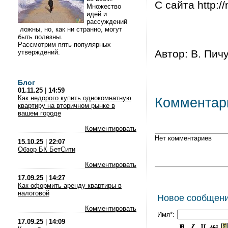
С сайта http:/
Множество
идей и
рассуждений
ложны, но, как ни странно, могут
быть полезны.
Рассмотрим пять популярных
Автор: В. Пичуг
утверждений.
Блог
01.11.25
|
14:59
Как недорого купить однокомнатную
Комментар
квартиру на вторичном рынке в
вашем городе
Комментировать
Нет комментариев
15.10.25
|
22:07
Обзор БК БетСити
Комментировать
17.09.25
|
14:27
Как оформить аренду квартиры в
налоговой
Новое сообщен
Комментировать
Имя*:
17.09.25
|
14:09