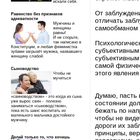
искали себя.
От заблужден
Равенство без признаков
адекватности
отличать заб
Мужчины и
самообманом 
женщины
равны!
И не спорьте,
Психологичес
так написано в
Конституции, и любая феминистка
субъективным
зубами загрызёт мужика, назвавшего
женщину слабой.
субъективным
самой физичес
Сыноводство
этого явления 
Чтобы не
мучиться
Думаю, пасть 
«свиноводством» - это когда из сына
уже вырос свин - полезно
состоянии дол
заниматься «сыноводством»,
бежать по нап
пока есть шанс воспитать из
маленького мальчика достойного
чтобы не виде
мужчину.
дороги их заб
принципы, вер
Делай только то, что хочешь