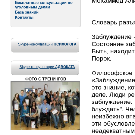
Мохаммед Али
Бесплатные консультации по
уголовным делам
База знаний
Контакты
Словарь разъя
Заблуждение -
Состояние заб
Skype-консультации
ПСИХОЛОГА
Быть, находит
Порок.
Skype-консультации
АДВОКАТА
Философское 
«Заблуждение 
ФОТО С ТРЕНИНГОВ
это знание, к
деле. Люди ре
заблуждение. "
блуждать". Че
неизбежно впа
эти обусловле
неадекватным