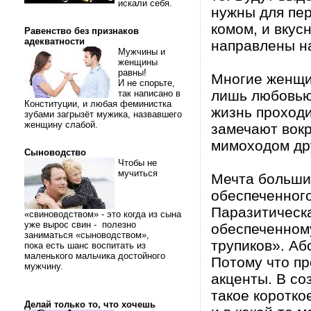
искали себя.
нужны для пер
комом, и вкус
Равенство без признаков
адекватности
направлены на
Мужчины и
женщины
равны!
Многие женщи
И не спорьте,
лишь любовью.
так написано в
Конституции, и любая феминистка
жизнь проходи
зубами загрызёт мужика, назвавшего
женщину слабой.
замечают вокр
мимоходом др
Сыноводство
Чтобы не
мучиться
Мечта больши
обеспеченного
Паразитическа
«свиноводством» - это когда из сына
уже вырос свин - полезно
обеспеченному
заниматься «сыноводством»,
трупиков». А
пока есть шанс воспитать из
маленького мальчика достойного
Потому что п
мужчину.
акценты. В со
такое коротко
Делай только то, что хочешь