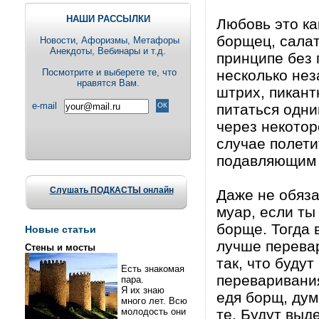
НАШИ РАССЫЛКИ
Любовь это ка
борщец, салат
Новости, Aфоризмы, Метафоры
Анекдоты, Вебинары и т.д.
принципе без 
Посмотрите и выберете те, что
несколько не
нравятся Вам.
штрих, пикант
e-mail
питаться одн
через некото
случае полети
подавляющим 
Слушать ПОДКАСТЫ онлайн
Даже не обяз
муар, если ты
борще. Тогда 
Новые статьи
лучше перевар
Стены и мосты
так, что буду
Есть знакомая
переваривания
пара.
Я их знаю
едя борщ, дум
много лет. Всю
молодость они
те. Будут выд