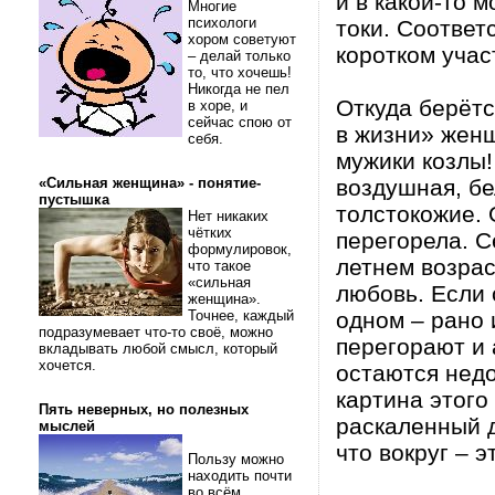
и в какой-то 
Многие
психологи
токи. Соответ
хором советуют
коротком учас
– делай только
то, что хочешь!
Никогда не пел
Откуда берёт
в хоре, и
сейчас спою от
в жизни» женщ
себя.
мужики козлы!
«Сильная женщина» - понятие-
воздушная, бе
пустышка
толстокожие. 
Нет никаких
чётких
перегорела. С
формулировок,
летнем возрас
что такое
«сильная
любовь. Если 
женщина».
Точнее, каждый
одном – рано 
подразумевает что-то своё, можно
перегорают и 
вкладывать любой смысл, который
хочется.
остаются нед
картина этого
Пять неверных, но полезных
раскаленный д
мыслей
что вокруг – 
Пользу можно
находить почти
во всём.