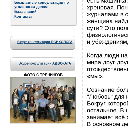
есть машинка,
Бесплатные консультации по
хреновая. По
уголовным делам
База знаний
журналами в 
Контакты
женщина найдё
сути? Это пол
физиологическ
и убеждениям,
Skype-консультации
ПСИХОЛОГА
Когда люди на
мира друг дру
Skype-консультации
АДВОКАТА
отождествлени
«мы».
ФОТО С ТРЕНИНГОВ
Сознание бол
"Любовь" для 
Вокруг которо
остальное. В 
занимает всё 
В основном де