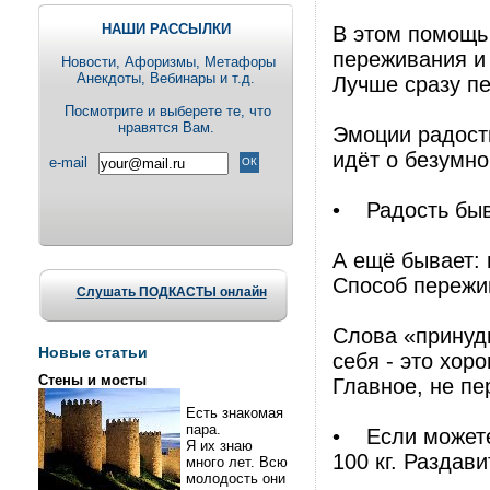
НАШИ РАССЫЛКИ
В этом помощь 
переживания и
Новости, Aфоризмы, Метафоры
Анекдоты, Вебинары и т.д.
Лучше сразу пе
Посмотрите и выберете те, что
нравятся Вам.
Эмоции радости
идёт о безумно
e-mail
• Радость быва
А ещё бывает: 
Способ пережи
Слушать ПОДКАСТЫ онлайн
Слова «принуд
Новые статьи
себя - это хор
Стены и мосты
Главное, не пе
Есть знакомая
пара.
• Если можете 
Я их знаю
100 кг. Раздави
много лет. Всю
молодость они