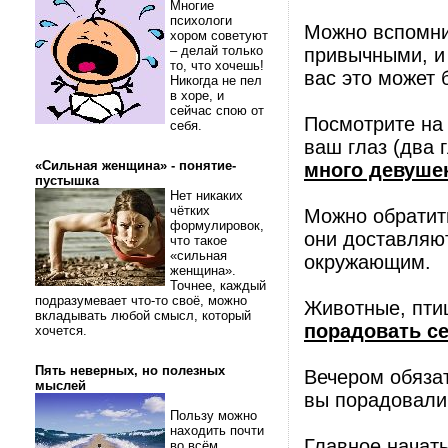
Многие
психологи
Можно вспомнит
хором советуют
– делай только
привычными, и 
то, что хочешь!
вас это может 
Никогда не пел
в хоре, и
сейчас спою от
Посмотрите на 
себя.
ваш глаз (два 
«Сильная женщина» - понятие-
много девуше
пустышка
Нет никаких
чётких
Можно обратить
формулировок,
они доставляют
что такое
«сильная
окружающим.
женщина».
Точнее, каждый
подразумевает что-то своё, можно
Животные, пти
вкладывать любой смысл, который
порадовать с
хочется.
Пять неверных, но полезных
Вечером обязат
мыслей
вы порадовали 
Пользу можно
находить почти
Главное начат
во всём.