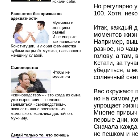
искали себя.
Но регулярно у
100. Хотя, нек
Равенство без признаков
адекватности
Мужчины и
Итак, каждый д
женщины
равны!
моментов жизн
И не спорьте,
Например, выш
так написано в
Конституции, и любая феминистка
разное, но чащ
зубами загрызёт мужика, назвавшего
голову, а там, 
женщину слабой.
Кстати, за туч
Сыноводство
убедиться, а м
Чтобы не
солнечный свет
мучиться
Вас окружают п
«свиноводством» - это когда из сына
но на самом де
уже вырос свин - полезно
заниматься «сыноводством»,
упрощает жизн
пока есть шанс воспитать из
Многие привыч
маленького мальчика достойного
мужчину.
первые дни, ко
Сначала каждая
не пешком и н
Делай только то, что хочешь