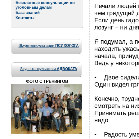
Бесплатные консультации по
Печали людей 
уголовным делам
чем грядущий д
База знаний
Контакты
Если день гадо
лозунг – ни дня
Я подумал, а п
Skype-консультации
ПСИХОЛОГА
находить ужасы
начала, принуд
Ведь у некотор
Skype-консультации
АДВОКАТА
• Двое сидели 
ФОТО С ТРЕНИНГОВ
Один видел гря
Конечно, трудн
смотреть на ни
Принимать реше
надо.
• Радость умен