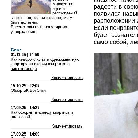
Множество
радости в свою
идей и
появился навы
рассуждений
ложны, но, как ни странно, могут
расположении 
быть полезны.
Если понравитс
Рассмотрим пять популярных
утверждений.
будет сознател
само собой, ле
Блог
01.11.25
|
14:59
Как недорого купить однокомнатную
квартиру на вторичном рынке в
вашем городе
Комментировать
15.10.25
|
22:07
Обзор БК БетСити
Комментировать
17.09.25
|
14:27
Как оформить аренду квартиры в
налоговой
Комментировать
17.09.25
|
14:09