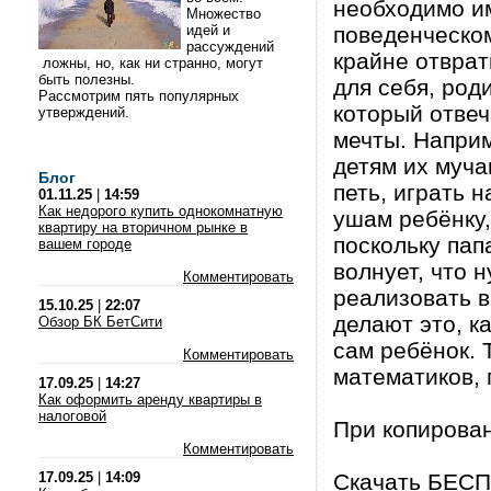
необходимо им
Множество
идей и
поведенческо
рассуждений
крайне отвра
ложны, но, как ни странно, могут
быть полезны.
для себя, род
Рассмотрим пять популярных
который отвеч
утверждений.
мечты. Наприм
детям их муча
Блог
петь, играть 
01.11.25
|
14:59
Как недорого купить однокомнатную
ушам ребёнку, 
квартиру на вторичном рынке в
поскольку пап
вашем городе
волнует, что
Комментировать
реализовать в
15.10.25
|
22:07
делают это, ка
Обзор БК БетСити
сам ребёнок. 
Комментировать
математиков, 
17.09.25
|
14:27
Как оформить аренду квартиры в
налоговой
При копирова
Комментировать
17.09.25
|
14:09
Скачать БЕСП