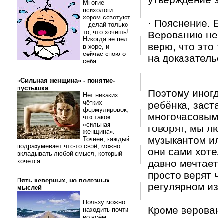
Многие
психологи
хором советуют
· Пояснение. 
– делай только
то, что хочешь!
Верованию не
Никогда не пел
верю, что это
в хоре, и
сейчас спою от
на доказатель
себя.
«Сильная женщина» - понятие-
пустышка
Поэтому иногд
Нет никаких
чётких
ребёнка, заст
формулировок,
многочасовыми
что такое
«сильная
говорят, мы л
женщина».
музыкантом ил
Точнее, каждый
подразумевает что-то своё, можно
они сами хоте
вкладывать любой смысл, который
хочется.
давно мечтает
просто верят 
Пять неверных, но полезных
регулярном из
мыслей
Пользу можно
Кроме верован
находить почти
во всём.