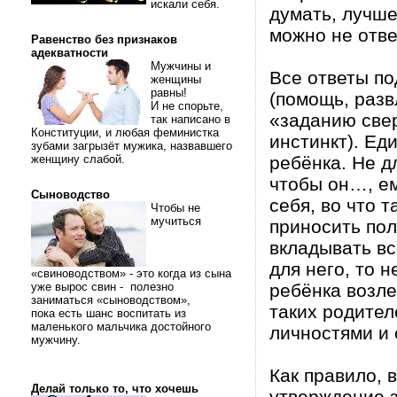
искали себя.
думать, лучше
можно не отве
Равенство без признаков
адекватности
Мужчины и
Все ответы п
женщины
равны!
(помощь, разв
И не спорьте,
«заданию свер
так написано в
Конституции, и любая феминистка
инстинкт). Ед
зубами загрызёт мужика, назвавшего
женщину слабой.
ребёнка. Не д
чтобы он…, ем
Сыноводство
себя, во что 
Чтобы не
мучиться
приносить пол
вкладывать вс
для него, то 
«свиноводством» - это когда из сына
уже вырос свин - полезно
ребёнка возле
заниматься «сыноводством»,
таких родител
пока есть шанс воспитать из
маленького мальчика достойного
личностями и 
мужчину.
Как правило, 
Делай только то, что хочешь
утверждение з