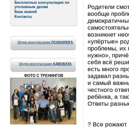
Бесплатные консультации по
Родители смот
уголовным делам
База знаний
вообще пробл
Контакты
демократичны
самостоятельн
возникнет нео
«упёртые» род
Skype-консультации
ПСИХОЛОГА
проблемы, их 
нужно», причё
себя всё реши
Skype-консультации
АДВОКАТА
есть много пр
задавал разны
ФОТО С ТРЕНИНГОВ
и самый важн
честного отве
ребёнка, а та
Ответы разные
? Все рожают