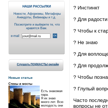
НАШИ РАССЫЛКИ
? Инстинкт
Новости, Aфоризмы, Метафоры
Анекдоты, Вебинары и т.д.
? Для радости
Посмотрите и выберете те, что
нравятся Вам.
? Чтобы к ста
e-mail
? Не знаю
? Для воплоще
Слушать ПОДКАСТЫ онлайн
? Для продол
? Чтобы позна
Новые статьи
Стены и мосты
? Глупый вопр
Есть знакомая
пара.
Я их знаю
Часто последн
много лет. Всю
вопросы не от
молодость они