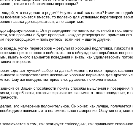
ачинает, какие с ней возможны переговоры?
х людей, что вы делаете рядом? Неужели всё так плохо? Если же подоб
им всё-таки хочется вместе, то полезно для успешных переговоров вери
оение навыка договариваться, а не ссориться.
до сформулировать. Эти утверждения не являются истиной в последней
ется, что правильно будет проверить каждое утверждение, применив его 
м переговорщиком – пользуйтесь, если нет – ищите другие.
 всегда, успех переговоров – результат хорошей подготовки, гибкости 
ношениях приятно просто поболтать, но к обсуждению серьёзных вопрос
ым, иметь много вариантов поведения и знать, как удовлетворить потре
 своих интересах.
орам сделает лучший выбор на данный момент, из всех, предоставленн
казываете и предоставляете несколько хороших вариантов для другого че
уется. Ему же выгодно: материально, душевно, психологически.
зависит от Вашей способности понять способы мышления и поведения па
жизни, потребности, которые скрываются за ними, а также поведение, с 
требности.
делал, его намерение положительное. Он хочет, как лучше, получается 
необходимо понимать это положительное намерение. Озвучив его, можн
аключается в том, как реагирует собеседник, как принимает сказанное 