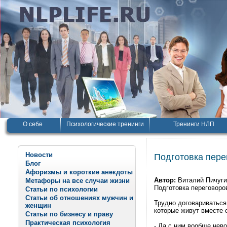
О себе
Психологические тренинги
Тренинги НЛП
Новости
Подготовка пере
Блог
Афоризмы и короткие анекдоты
Автор:
Виталий Пичуг
Метафоры на все случаи жизни
Подготовка переговоро
Статьи по психологии
Статьи об отношениях мужчин и
Трудно договариваться
женщин
которые живут вместе
Статьи по бизнесу и праву
Практическая психология
- Да с ним вообще нево