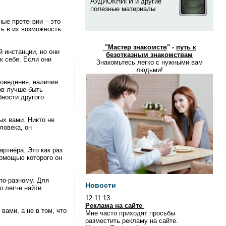
АУДИОКНИГИ и другие
полезные материалы
ные претензии – это
ть в их возможность.
"
Мастер знакомств
" -
путь к
 инстанции, но они
безотказным знакомствам
к себе. Если они
Знакомьтесь легко с нужными вам
людьми!
поведения, наличия
ов лучше быть
бности другого
ых вами. Никто не
ловека, он
ртнёра. Это как раз
помощью которого он
по-разному. Для
Новости
о легче найти
12.11.13
Реклама на сайте
вами, а не в том, что
Мне часто приходят просьбы
разместить рекламу на сайте.