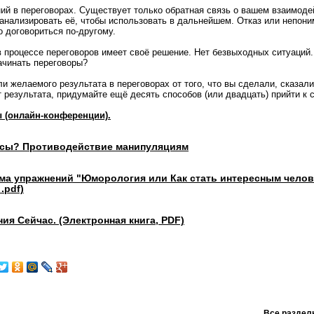
й в переговорах. Существует только обратная связь о вашем взаимоде
анализировать её, чтобы использовать в дальнейшем. Отказ или непони
о договориться по-другому.
процессе переговоров имеет своё решение. Нет безвыходных ситуаций
ачинать переговоры?
 желаемого результата в переговорах от того, что вы сделали, сказали,
т результата, придумайте ещё десять способов (или двадцать) прийти к 
 (онлайн-конференции).
осы? Противодействие манипуляциям
мма упражнений "Юморология или Как стать интересным чело
.pdf)
ия Сейчас. (Электронная книга, PDF)
Все раздел