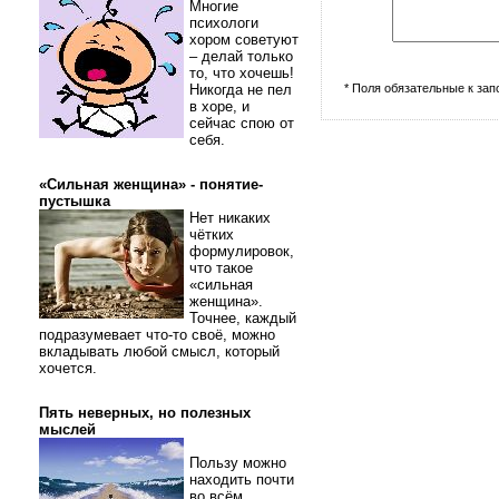
Многие
психологи
хором советуют
– делай только
то, что хочешь!
Никогда не пел
* Поля обязательные к за
в хоре, и
сейчас спою от
себя.
«Сильная женщина» - понятие-
пустышка
Нет никаких
чётких
формулировок,
что такое
«сильная
женщина».
Точнее, каждый
подразумевает что-то своё, можно
вкладывать любой смысл, который
хочется.
Пять неверных, но полезных
мыслей
Пользу можно
находить почти
во всём.