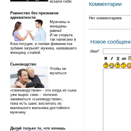
искали себя.
Комментарии
Равенство без признаков
адекватности
Нет комментариев
Мужчины и
женщины
равны!
И не спорьте,
так написано в
Новое сообщен
Конституции, и любая феминистка
зубами загрызёт мужика, назвавшего
Имя*:
женщину слабой.
Сыноводство
Чтобы не
мучиться
«свиноводством» - это когда из сына
уже вырос свин - полезно
заниматься «сыноводством»,
пока есть шанс воспитать из
маленького мальчика достойного
мужчину.
Делай только то, что хочешь