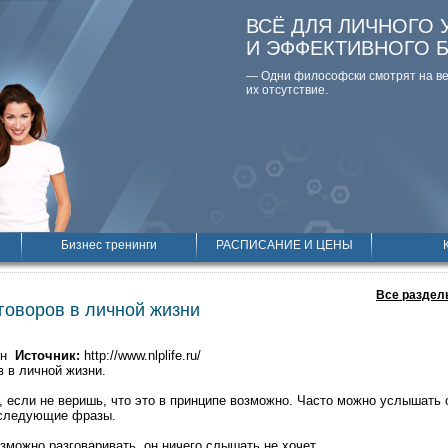
ВСЁ ДЛЯ ЛИЧНОГО 
И ЭФФЕКТИВНОГО 
— Одни философски смотpят на вещ
их отсутствие.
Бизнес тренинги
РАСПИСАНИЕ И ЦЕНЫ
Все раздел
говоров в личной жизни
ин
Источник:
http://www.nlplife.ru/
в в личной жизни.
, если не веришь, что это в принципе возможно. Часто можно услышать
 следующие фразы.
зможно разговаривать, он ничего слышать не хочет.