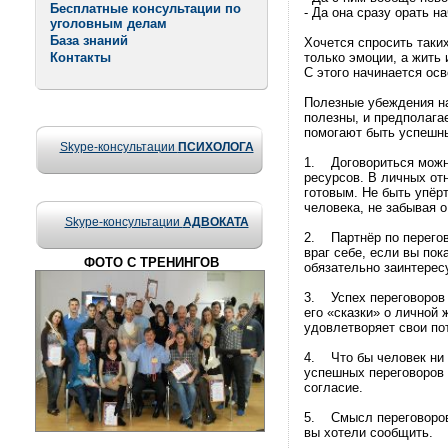
Бесплатные консультации по
- Да она сразу орать н
уголовным делам
База знаний
Хочется спросить таки
Контакты
только эмоции, а жить 
С этого начинается осв
Полезные убеждения на
полезны, и предполага
помогают быть успешны
Skype-консультации
ПСИХОЛОГА
1. Договориться можно
ресурсов. В личных от
готовым. Не быть упёрт
человека, не забывая о
Skype-консультации
АДВОКАТА
2. Партнёр по перегов
враг себе, если вы по
ФОТО С ТРЕНИНГОВ
обязательно заинтерес
3. Успех переговоров 
его «сказки» о личной 
удовлетворяет свои по
4. Что бы человек ни 
успешных переговоров 
согласие.
5. Смысл переговоров з
вы хотели сообщить.