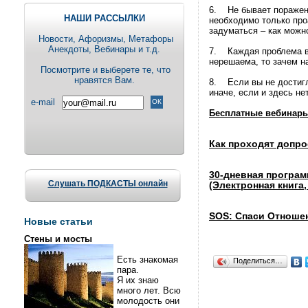
6. Не бывает поражени
НАШИ РАССЫЛКИ
необходимо только про
задуматься – как можн
Новости, Aфоризмы, Метафоры
Анекдоты, Вебинары и т.д.
7. Каждая проблема в 
нерешаема, то зачем н
Посмотрите и выберете те, что
нравятся Вам.
8. Если вы не достигли
иначе, если и здесь не
e-mail
Бесплатные вебинары
Как проходят допр
30-дневная програ
Слушать ПОДКАСТЫ онлайн
(Электронная книга, 
SOS: Спаси Отношен
Новые статьи
Стены и мосты
Есть знакомая
Поделиться…
пара.
Я их знаю
много лет. Всю
молодость они