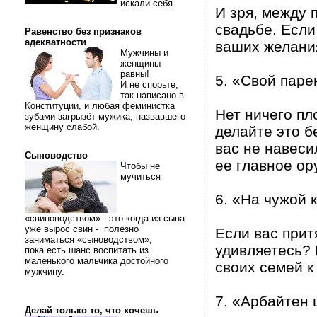
искали себя.
И зря, между 
свадьбе. Если
Равенство без признаков
адекватности
ваших желани
Мужчины и
женщины
равны!
5. «Свой паре
И не спорьте,
так написано в
Конституции, и любая феминистка
Нет ничего пл
зубами загрызёт мужика, назвавшего
женщину слабой.
делайте это б
вас не навеси
Сыноводство
ее главное ор
Чтобы не
мучиться
6. «На чужой 
«свиноводством» - это когда из сына
уже вырос свин - полезно
Если вас прит
заниматься «сыноводством»,
удивляетесь? 
пока есть шанс воспитать из
маленького мальчика достойного
своих семей к
мужчину.
7. «Арбайтен
Делай только то, что хочешь