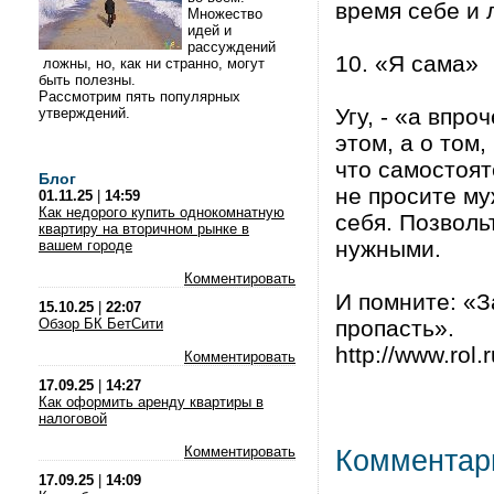
время себе и 
Множество
идей и
рассуждений
10. «Я сама»
ложны, но, как ни странно, могут
быть полезны.
Рассмотрим пять популярных
Угу, - «а впро
утверждений.
этом, а о том
что самостоят
Блог
не просите му
01.11.25
|
14:59
Как недорого купить однокомнатную
себя. Позволь
квартиру на вторичном рынке в
нужными.
вашем городе
Комментировать
И помните: «З
15.10.25
|
22:07
Обзор БК БетСити
пропасть».
http://www.rol.r
Комментировать
17.09.25
|
14:27
Как оформить аренду квартиры в
налоговой
Комментировать
Комментар
17.09.25
|
14:09