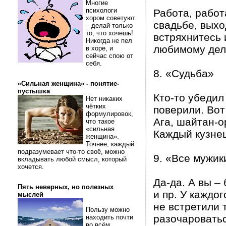
Многие
психологи
Работа, работ
хором советуют
свадьбе, выхо
– делай только
то, что хочешь!
встряхнитесь 
Никогда не пел
любимому делу
в хоре, и
сейчас спою от
себя.
8. «Судьба»
«Сильная женщина» - понятие-
пустышка
Кто-то убедил
Нет никаких
чётких
поверили. Вот
формулировок,
Ага, шайтан-о
что такое
«сильная
Каждый кузнец
женщина».
Точнее, каждый
подразумевает что-то своё, можно
9. «Все мужик
вкладывать любой смысл, который
хочется.
Да-да. А вы –
Пять неверных, но полезных
и пр. У каждо
мыслей
не встретили 
Пользу можно
разочароватьс
находить почти
во всём.