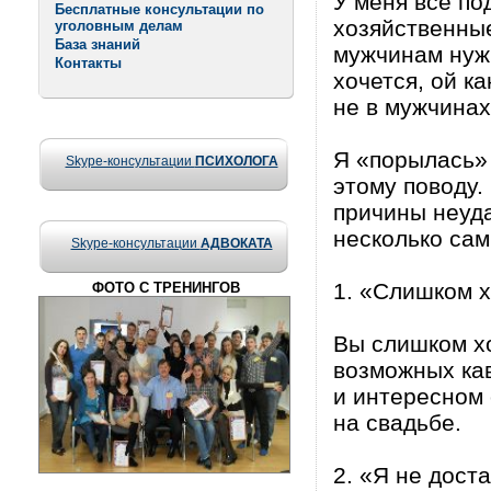
У меня все по
Бесплатные консультации по
хозяйственные
уголовным делам
База знаний
мужчинам нужн
Контакты
хочется, ой к
не в мужчинах
Я «порылась»
Skype-консультации
ПСИХОЛОГА
этому поводу
причины неуда
несколько сам
Skype-консультации
АДВОКАТА
1. «Слишком 
ФОТО С ТРЕНИНГОВ
Вы слишком хо
возможных ка
и интересном
на свадьбе.
2. «Я не доста