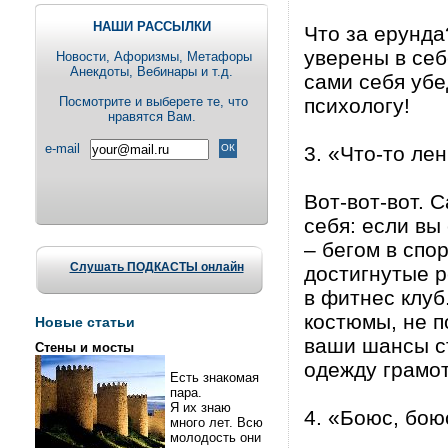
НАШИ РАССЫЛКИ
Что за ерунда
уверены в себ
Новости, Aфоризмы, Метафоры
Анекдоты, Вебинары и т.д.
сами себя убе
Посмотрите и выберете те, что
психологу!
нравятся Вам.
e-mail
3. «Что-то ле
Вот-вот-вот. 
себя: если вы
– бегом в спо
Слушать ПОДКАСТЫ онлайн
достигнутые р
в фитнес клуб
костюмы, не 
Новые статьи
ваши шансы с
Стены и мосты
одежду грамот
Есть знакомая
пара.
Я их знаю
4. «Боюс, бою
много лет. Всю
молодость они