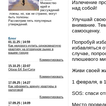
Излечение про
Множество
идей и
над собой!
рассуждений
ложны, но, как ни странно, могут
быть полезны.
Улучшай свою 
Рассмотрим пять популярных
внимание. Те
утверждений.
самооценку.
Блог
Попробуй изба
01.11.25
|
14:59
Как недорого купить однокомнатную
избавляться о
квартиру на вторичном рынке в
случае, попро
вашем городе
плюшевого миш
Комментировать
15.10.25
|
22:07
Обзор БК БетСити
Живи своей жи
Комментировать
1 февраля, в 
17.09.25
|
14:27
Как оформить аренду квартиры в
налоговой
SOS: спаси о
Комментировать
17.09.25
|
14:09
Место проведе