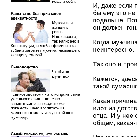
искали себя.
И, даже если 
бы ему это не
Равенство без признаков
адекватности
подальше. Пот
Мужчины и
он должен гон
женщины
равны!
И не спорьте,
Когда мужчина
так написано в
Конституции, и любая феминистка
неинтересно.
зубами загрызёт мужика, назвавшего
женщину слабой.
Так оно и про
Сыноводство
Чтобы не
мучиться
Кажется, здес
такой сумасш
«свиноводством» - это когда из сына
уже вырос свин - полезно
Какая причина
заниматься «сыноводством»,
идет из детст
пока есть шанс воспитать из
маленького мальчика достойного
отца. И у нее
мужчину.
общем, какая-
Делай только то, что хочешь