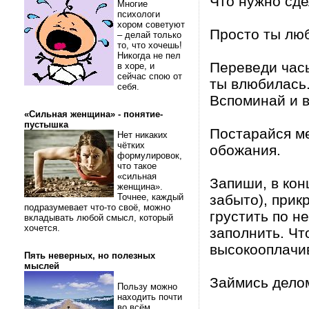
Что нужно сде
Многие
психологи
хором советуют
Просто ты люб
– делай только
то, что хочешь!
Никогда не пел
Переведи часы
в хоре, и
сейчас спою от
ты влюбилась
себя.
Вспоминай и в
«Сильная женщина» - понятие-
пустышка
Постарайся ме
Нет никаких
чётких
обожания.
формулировок,
что такое
«сильная
Запиши, в кон
женщина».
Точнее, каждый
забыто), прик
подразумевает что-то своё, можно
грустить по н
вкладывать любой смысл, который
хочется.
заполнить. Чт
высокооплачи
Пять неверных, но полезных
мыслей
Займись делом
Пользу можно
находить почти
во всём.