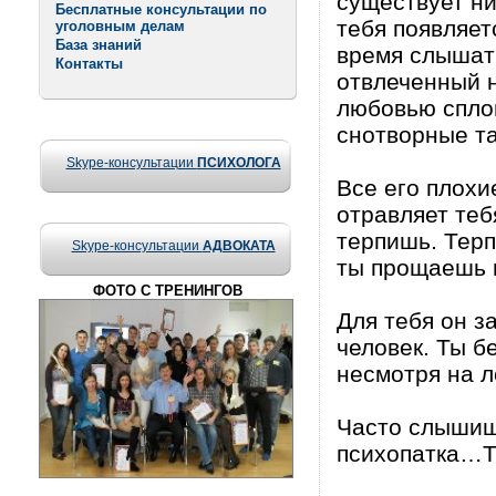
существует нич
Бесплатные консультации по
тебя появляет
уголовным делам
База знаний
время слышать
Контакты
отвлеченный н
любовью сплош
снотворные та
Skype-консультации
ПСИХОЛОГА
Все его плохи
отравляет теб
терпишь. Терп
Skype-консультации
АДВОКАТА
ты прощаешь в
ФОТО С ТРЕНИНГОВ
Для тебя он з
человек. Ты б
несмотря на л
Часто слышиш
психопатка…Та