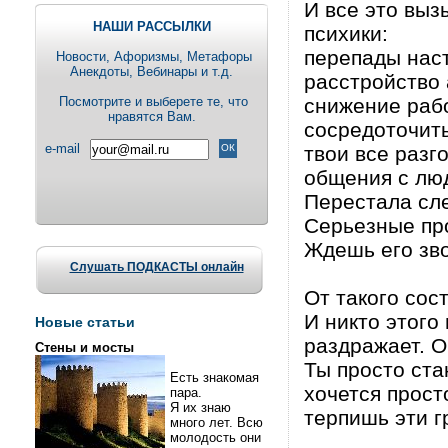
И все это вы
НАШИ РАССЫЛКИ
психики:
перепады нас
Новости, Aфоризмы, Метафоры
Анекдоты, Вебинары и т.д.
расстройство 
Посмотрите и выберете те, что
снижение раб
нравятся Вам.
сосредоточить
e-mail
твои все разг
общения с лю
Перестала сле
Серьезные пр
Ждешь его зво
Слушать ПОДКАСТЫ онлайн
От такого сос
И никто этого
Новые статьи
раздражает. О
Стены и мосты
Ты просто ста
Есть знакомая
хочется прост
пара.
Я их знаю
терпишь эти г
много лет. Всю
молодость они