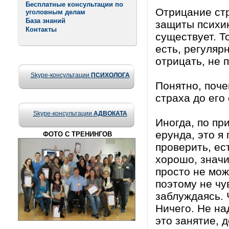
Бесплатные консультации по
Отрицание стр
уголовным делам
База знаний
защиты психик
Контакты
существует. То
есть, регуляр
отрицать, не 
Skype-консультации
ПСИХОЛОГА
Понятно, поч
страха до его
Skype-консультации
АДВОКАТА
Иногда, по пр
ерунда, это я
ФОТО С ТРЕНИНГОВ
проверить, ес
хорошо, значи
просто не мо
поэтому не чу
заблуждаясь. 
Ничего. Не на
это занятие, д