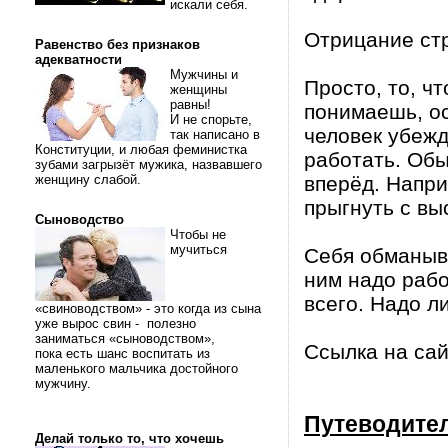
искали себя.
Отрицание стр
Равенство без признаков
адекватности
Мужчины и
Просто, то, ч
женщины
равны!
понимаешь, ос
И не спорьте,
человек убежд
так написано в
Конституции, и любая феминистка
работать. Обыч
зубами загрызёт мужика, назвавшего
женщину слабой.
вперёд. Напри
прыгнуть с выс
Сыноводство
Чтобы не
мучиться
Себя обманыва
ним надо рабо
всего. Надо л
«свиноводством» - это когда из сына
уже вырос свин - полезно
заниматься «сыноводством»,
Ссылка на са
пока есть шанс воспитать из
маленького мальчика достойного
мужчину.
Путеводител
Делай только то, что хочешь