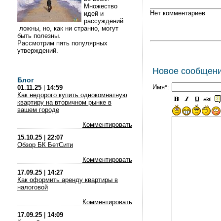
Множество
Нет комментариев
идей и
рассуждений
ложны, но, как ни странно, могут
быть полезны.
Рассмотрим пять популярных
утверждений.
Новое сообщен
Блог
Имя*:
01.11.25
|
14:59
Как недорого купить однокомнатную
квартиру на вторичном рынке в
вашем городе
Комментировать
15.10.25
|
22:07
Обзор БК БетСити
Комментировать
17.09.25
|
14:27
Как оформить аренду квартиры в
налоговой
Комментировать
17.09.25
|
14:09