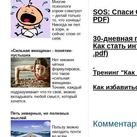
Многие
психологи
SOS: Спаси 
хором советуют
– делай только
PDF)
то, что хочешь!
Никогда не пел
в хоре, и
сейчас спою от
30-дневная
себя.
Как стать и
«Сильная женщина» - понятие-
.pdf)
пустышка
Нет никаких
чётких
формулировок,
Тренинг "Как
что такое
«сильная
женщина».
Как избавитьс
Точнее, каждый
подразумевает что-то своё, можно
вкладывать любой смысл, который
хочется.
Пять неверных, но полезных
мыслей
Комментар
Пользу можно
находить почти
во всём.