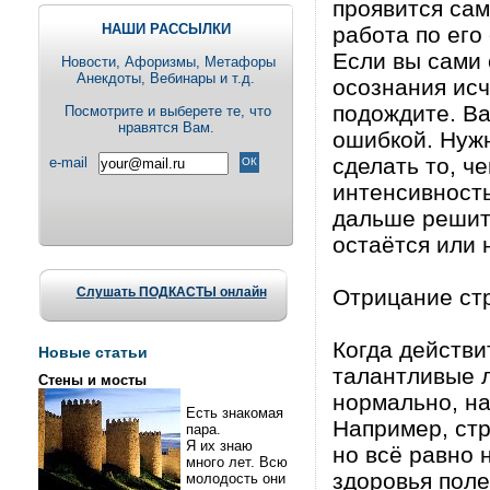
проявится сам
НАШИ РАССЫЛКИ
работа по его
Если вы сами 
Новости, Aфоризмы, Метафоры
Анекдоты, Вебинары и т.д.
осознания исч
подождите. Ва
Посмотрите и выберете те, что
нравятся Вам.
ошибкой. Нуж
сделать то, че
e-mail
интенсивность
дальше решит
остаётся или 
Слушать ПОДКАСТЫ онлайн
Отрицание стр
Когда действи
Новые статьи
талантливые л
Стены и мосты
нормально, на
Есть знакомая
Например, стр
пара.
Я их знаю
но всё равно 
много лет. Всю
здоровья поле
молодость они