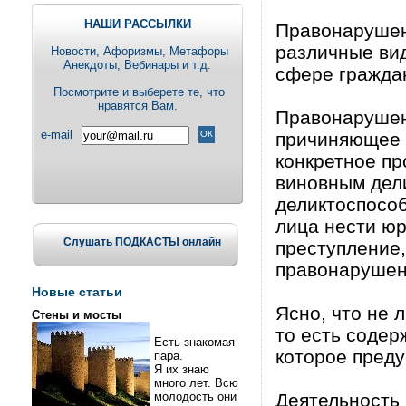
НАШИ РАССЫЛКИ
Правонарушен
различные вид
Новости, Aфоризмы, Метафоры
Анекдоты, Вебинары и т.д.
сфере граждан
Посмотрите и выберете те, что
нравятся Вам.
Правонарушен
e-mail
причиняющее 
конкретное пр
виновным дел
деликтоспосо
лица нести ю
Слушать ПОДКАСТЫ онлайн
преступление
правонарушен
Новые статьи
Ясно, что не 
Стены и мосты
то есть содер
Есть знакомая
которое пред
пара.
Я их знаю
много лет. Всю
молодость они
Деятельность 