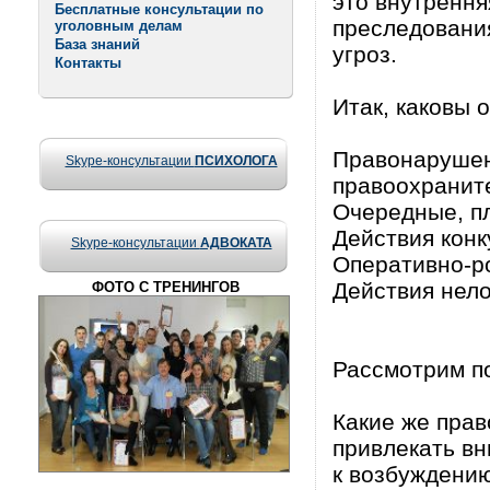
это внутрення
Бесплатные консультации по
преследовани
уголовным делам
База знаний
угроз.
Контакты
Итак, каковы 
Правонарушен
Skype-консультации
ПСИХОЛОГА
правоохранит
Очередные, п
Действия конк
Skype-консультации
АДВОКАТА
Оперативно-ро
Действия нело
ФОТО С ТРЕНИНГОВ
Рассмотрим по
Какие же прав
привлекать в
к возбуждению