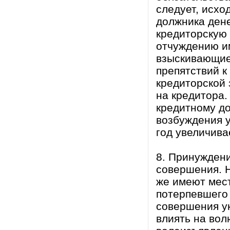
следует, исхо
должника ден
кредиторскую
отчуждению им
взыскивающие
препятствий 
кредиторской 
на кредитора.
кредитному д
возбуждения у
год увеличива
8. Принуждени
совершения. Н
же имеют мест
потерпевшего 
совершения ук
влиять на вол