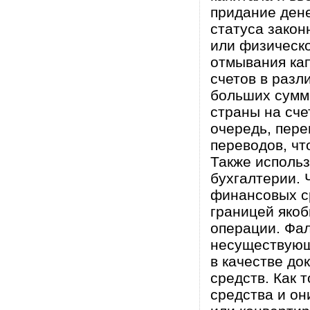
придание ден
статуса закон
или физическ
отмывания ка
счетов в разл
больших сумм
страны на сче
очередь, пере
переводов, чт
Также исполь
бухгалтерии. 
финансовых ср
границей яко
операции. Фал
несуществующ
в качестве до
средств. Как 
средства и он