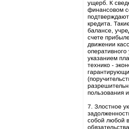
ущерб. К све
финансовом со
подтверждают 
кредита. Таки
балансе, учре
счете прибыле
движении касс
оперативного 
указанием пла
технико - эко
гарантирующи
(поручительств
разрешительны
пользования и
7. Злостное у
задолженност
собой любой в
обязательства