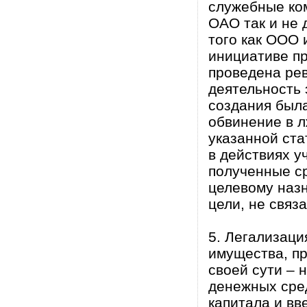
служебные ком
ОАО так и не 
того как ООО 
инициативе п
проведена рев
деятельность 
создания была
обвинение в л
указанной ста
в действиях у
полученные с
целевому наз
цели, не связ
5. Легализаци
имущества, п
своей сути – 
денежных сред
капитала и вв