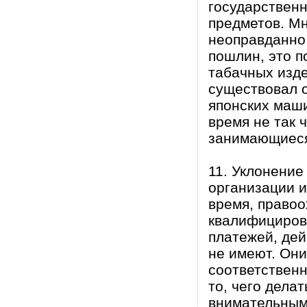
государственн
предметов. М
неоправданно 
пошлин, это п
табачных изде
существовал 
японских маш
время не так 
занимающиеся
11. Уклонение
организации и
время, право
квалифицирова
платежей, дей
не имеют. Они
соответственн
то, чего дела
внимательным