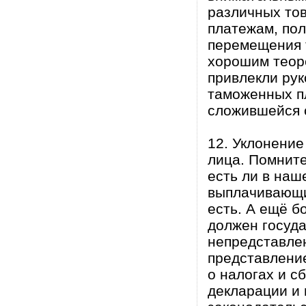
различных тов
платежам, по
перемещения 
хорошим теоре
привлекли рук
таможенных пл
сложившейся 
12. Уклонение
лица. Помните
есть ли в наш
выплачивающие
есть. А ещё б
должен госуда
непредставле
представление
о налогах и с
декларации и