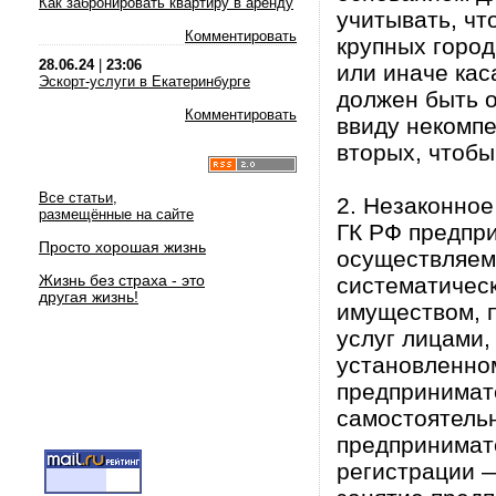
Как забронировать квартиру в аренду
учитывать, чт
Комментировать
крупных город
28.06.24
|
23:06
или иначе кас
Эскорт-услуги в Екатеринбурге
должен быть о
Комментировать
ввиду некомпе
вторых, чтобы
Все статьи,
2. Незаконное
размещённые на сайте
ГК РФ предпри
Просто хорошая жизнь
осуществляема
Жизнь без страха - это
систематичес
другая жизнь!
имуществом, п
услуг лицами,
установленно
предпринимат
самостоятель
предпринимате
регистрации —