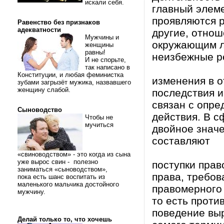
искали себя.
главный элеме
проявляются р
Равенство без признаков
адекватности
другие, отнош
Мужчины и
окружающим лю
женщины
равны!
неизбежные р
И не спорьте,
так написано в
Конституции, и любая феминистка
изменения в о
зубами загрызёт мужика, назвавшего
женщину слабой.
последствия и
связан с опре
Сыноводство
действия. В с
Чтобы не
мучиться
двойное значе
составляют
«свиноводством» - это когда из сына
уже вырос свин - полезно
поступки прав
заниматься «сыноводством»,
права, требо
пока есть шанс воспитать из
маленького мальчика достойного
правомерного
мужчину.
то есть прот
поведение выр
Делай только то, что хочешь