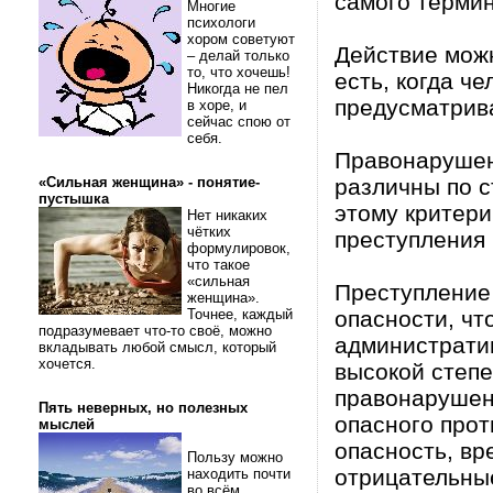
самого термин
Многие
психологи
хором советуют
Действие можн
– делай только
то, что хочешь!
есть, когда че
Никогда не пел
предусматрива
в хоре, и
сейчас спою от
себя.
Правонарушен
«Сильная женщина» - понятие-
различны по 
пустышка
этому критер
Нет никаких
чётких
преступления 
формулировок,
что такое
«сильная
Преступление
женщина».
Точнее, каждый
опасности, чт
подразумевает что-то своё, можно
административ
вкладывать любой смысл, который
хочется.
высокой степе
правонарушен
Пять неверных, но полезных
опасного про
мыслей
опасность, вр
Пользу можно
отрицательны
находить почти
во всём.