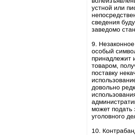
волеизъявлени
устной или пи
непосредствен
сведения буд
заведомо стан
9. Незаконное
особый симво
принадлежит 
товаром, полу
поставку нека
использование
довольно редк
использования
административ
может подать 
уголовного де
10. Контраба