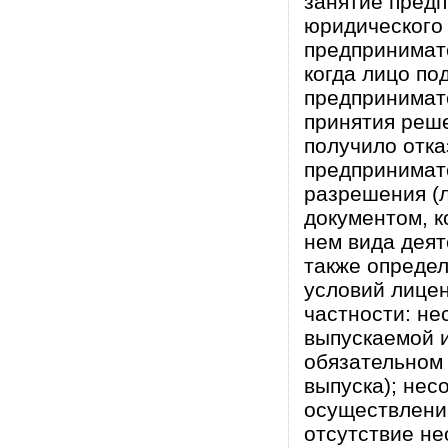
занятие пред
юридического 
предпринимате
когда лицо по
предпринимат
принятия реше
получило отка
предпринимате
разрешения (
документом, к
нем вида деят
также определ
условий лицен
частности: не
выпускаемой и
обязательном 
выпуска); нес
осуществлению
отсутствие н