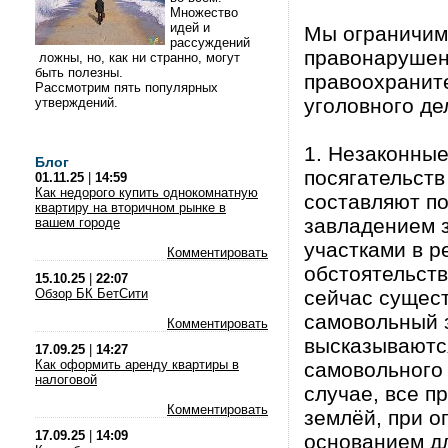
Множество
идей и
Мы ограничим
рассуждений
правонарушен
ложны, но, как ни странно, могут
быть полезны.
правоохранит
Рассмотрим пять популярных
уголовного де
утверждений.
1. Незаконные
Блог
посягательств
01.11.25
|
14:59
Как недорого купить однокомнатную
составляют по
квартиру на вторичном рынке в
завладением 
вашем городе
участками в р
Комментировать
обстоятельст
15.10.25
|
22:07
Обзор БК БетСити
сейчас сущест
самовольный 
Комментировать
высказываютс
17.09.25
|
14:27
Как оформить аренду квартиры в
самовольного 
налоговой
случае, все п
Комментировать
землёй, при о
17.09.25
|
14:09
основанием дл