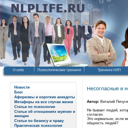
О себе
Психологические тренинги
Тренинги НЛП
Новости
Несогласные и 
Блог
Афоризмы и короткие анекдоты
Автор:
Виталий Пичуг
Метафоры на все случаи жизни
Статьи по психологии
Не бывает людей, котор
Статьи об отношениях мужчин и
согласен.
женщин
Это нормально, если м
Статьи по бизнесу и праву
общность людей?
Практическая психология