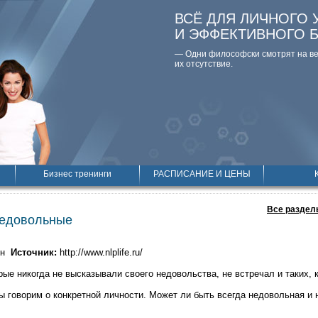
ВСЁ ДЛЯ ЛИЧНОГО 
И ЭФФЕКТИВНОГО 
— Одни философски смотpят на вещ
их отсутствие.
Бизнес тренинги
РАСПИСАНИЕ И ЦЕНЫ
Все раздел
недовольные
ин
Источник:
http://www.nlplife.ru/
ые никогда не высказывали своего недовольства, не встречал и таких, к
ы говорим о конкретной личности. Может ли быть всегда недовольная и 