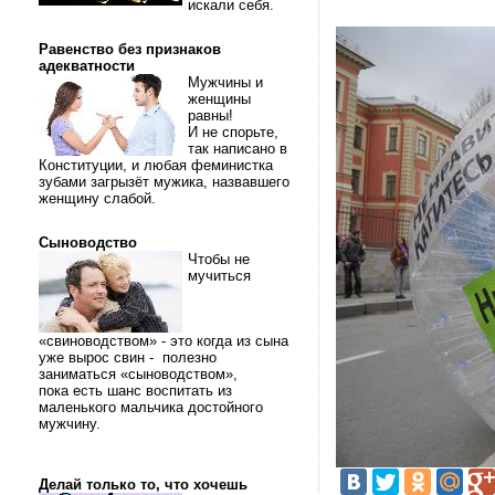
искали себя.
Равенство без признаков
адекватности
Мужчины и
женщины
равны!
И не спорьте,
так написано в
Конституции, и любая феминистка
зубами загрызёт мужика, назвавшего
женщину слабой.
Сыноводство
Чтобы не
мучиться
«свиноводством» - это когда из сына
уже вырос свин - полезно
заниматься «сыноводством»,
пока есть шанс воспитать из
маленького мальчика достойного
мужчину.
Делай только то, что хочешь