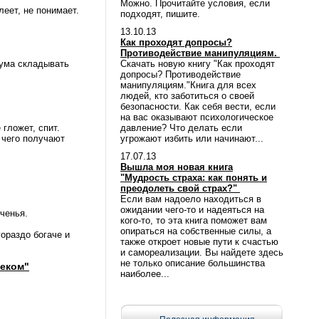
Можно. Прочитайте условия, если
леет, не понимает.
подходят, пишите.
13.10.13
Как проходят допросы?
Противодействие манипуляциям.
т ума складывать
Скачать новую книгу "Как проходят
допросы? Противодействие
манипуляциям."Книга для всех
людей, кто заботиться о своей
безопасности. Как себя вести, если
на вас оказывают психологическое
 гложет, спит.
давление? Что делать если
 чего получают
угрожают избить или начинают...
17.07.13
Вышла моя новая книга
"Мудрость страха: как понять и
преодолеть свой страх?"
Если вам надоело находиться в
ожидании чего-то и надеяться на
ченья.
кого-то, то эта книга поможет вам
опираться на собственные силы, а
гораздо богаче и
также откроет новые пути к счастью
и самореализации. Вы найдете здесь
не только описание большинства
веком"
наиболее...