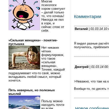
Многие
психологи
хором советуют
– делай только
то, что хочешь!
Комментарии
Никогда не пел
в хоре, и
сейчас спою от
Виталий
|
01.03.14 10:
себя.
«Сильная женщина» - понятие-
Я видел разные расчёты
пустышка
получилось, приблизит
Нет никаких
чётких
формулировок,
что такое
«сильная
женщина».
Дмитрий
|
01.03.14 00
Точнее, каждый
подразумевает что-то своё, можно
вкладывать любой смысл, который
хочется.
>Неважно, что там на 
Вообще-то, по десять ты
Пять неверных, но полезных
мыслей
Пользу можно
находить почти
Новое сообщен
во всём.