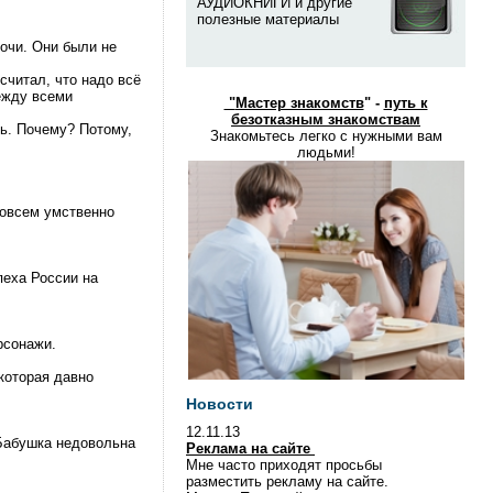
АУДИОКНИГИ и другие
полезные материалы
очи. Они были не
считал, что надо всё
между всеми
"
Мастер знакомств
" -
путь к
безотказным знакомствам
ть. Почему? Потому,
Знакомьтесь легко с нужными вам
людьми!
совсем умственно
пеха России на
рсонажи.
 которая давно
Новости
12.11.13
 Бабушка недовольна
Реклама на сайте
Мне часто приходят просьбы
разместить рекламу на сайте.