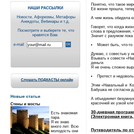
Понятно, что такое мир
НАШИ РАССЫЛКИ
Её жизни прошла, тепер
Новости, Aфоризмы, Метафоры
А чем жизнь обидела 
Анекдоты, Вебинары и т.д.
Говорят, что когда жиз
Посмотрите и выберете те, что
слова в предложения, 
нравятся Вам.
Значит с разумом пока 
e-mail
• Может быть, что-то 
Думаю, с совестью у ни
Взывать к совести «На
деньги.
Я не очень сложно выр
• Протест и недоволь
Слушать ПОДКАСТЫ онлайн
Этим «Навальный и Ко»
Бабушка не согласна д
Новые статьи
А объединяет безумную 
красочней их узкой кле
Стены и мосты
30-дневная програ
Есть знакомая
(Электронная книга, 
пара.
Я их знаю
много лет. Всю
Путеводитель по ст
молодость они