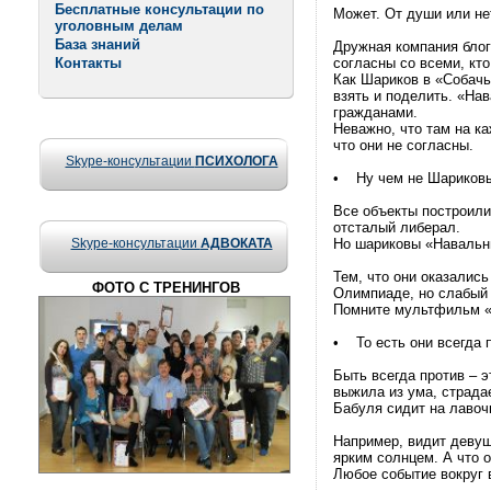
Бесплатные консультации по
Может. От души или не
уголовным делам
База знаний
Дружная компания блог
Контакты
согласны со всеми, кт
Как Шариков в «Собачь
взять и поделить. «На
гражданами.
Неважно, что там на ка
что они не согласны.
Skype-консультации
ПСИХОЛОГА
• Ну чем не Шариков
Все объекты построили
отсталый либерал.
Skype-консультации
АДВОКАТА
Но шариковы «Навальны
Тем, что они оказались
ФОТО С ТРЕНИНГОВ
Олимпиаде, но слабый 
Помните мультфильм «А
• То есть они всегда 
Быть всегда против – э
выжила из ума, страдае
Бабуля сидит на лавоч
Например, видит девуш
ярким солнцем. А что о
Любое событие вокруг 