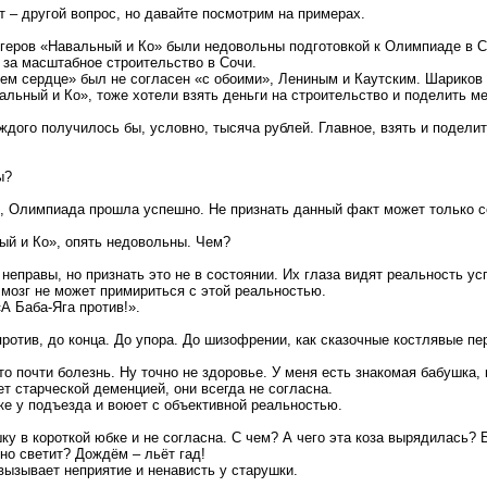
т – другой вопрос, но давайте посмотрим на примерах.
геров «Навальный и Ко» были недовольны подготовкой к Олимпиаде в С
о за масштабное строительство в Сочи.
ем сердце» был не согласен «с обоими», Лениным и Каутским. Шариков 
вальный и Ко», тоже хотели взять деньги на строительство и поделить 
ждого получилось бы, условно, тысяча рублей. Главное, взять и подели
ы?
, Олимпиада прошла успешно. Не признать данный факт может только 
й и Ко», опять недовольны. Чем?
 неправы, но признать это не в состоянии. Их глаза видят реальность ус
мозг не может примириться с этой реальностью.
 Баба-Яга против!».
против, до конца. До упора. До шизофрении, как сказочные костлявые пе
то почти болезнь. Ну точно не здоровье. У меня есть знакомая бабушка,
т старческой деменцией, они всегда не согласна.
ке у подъезда и воюет с объективной реальностью.
ку в короткой юбке и не согласна. С чем? А чего эта коза вырядилась?
но светит? Дождём – льёт гад!
вызывает неприятие и ненависть у старушки.