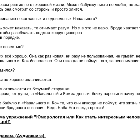
овосприятие не от хорошей жизни. Может бабушку никто не любит, не жа
ь она смотрит со стороны и просто злится.
компанию несогласных и недовольных Навального?
нь хочет наказать, то отнимает разум. Но я в это не верю. Вроде хватае
чтобы разоблачать подлых коррупционеров.
в порядке.
с совестью?
х всё хорошо. Она как раз новая, ни разу не пользованная, не грызёт, не
вального и Ко» бесполезно. Они никогда не поймут того, за непонимание
азился?
ство хорошо оплачивается.
 отличаются от безумной старушки.
аром, от души, а «Навальный и Ко» за деньги, бочку варенья и пачку пе
бабулю и «Навального и Ко» то, что они никогда не поймут, что жизнь 
тки бредового сознания. Ведь Баба-Яга всегда против!
мма упражнений "Юморология или Как стать интересным чело
.pdf)
рахам. (Аудиокнига).