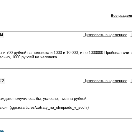
Все раздел
44
Цитировать выделенное
|
 и 700 рублей на человека и 1000 и 10 000, и по 1000000 Пробовал счит
ельно, 1000 рублей на человека.
:12
Цитировать выделенное
|
каждого получилось бы, условно, тысяча рублей.
сяч (igpr.ru/articles/zatraty_na_olimpiadu_v_sochi)
ие