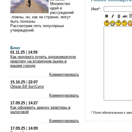
Множество
идей и
Имя*:
рассуждений
ложны, но, как ни странно, могут
быть полезны.
Рассмотрим пять популярных
утверждений.
Блог
01.11.25
|
14:59
Как недорого купить однокомнатную
квартиру на вторичном рынке в
вашем городе
Комментировать
15.10.25
|
22:07
Обзор БК БетСити
Комментировать
17.09.25
|
14:27
Как оформить аренду квартиры в
налоговой
* Поля обязательные к за
Комментировать
17.09.25
|
14:09