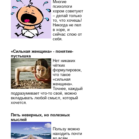
Многие
психологи
хором советуют
– делай только
то, что хочешь!
Никогда не пел
в хоре, и
сейчас спою от
себя.
«Сильная женщина» - понятие-
пустышка
Нет никаких
чётких
формулировок,
что такое
«сильная
женщина».
Точнее, каждый
подразумевает что-то своё, можно
вкладывать любой смысл, который
хочется.
Пять неверных, но полезных
мыслей
Пользу можно
находить почти
во всём.