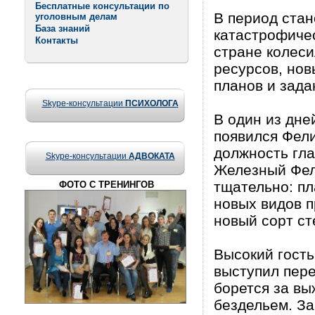
Бесплатные консультации по
В период стан
уголовным делам
База знаний
катастрофичес
Контакты
стране колес
ресурсов, нов
планов и зад
Skype-консультации
ПСИХОЛОГА
В один из дне
появился Фели
должность гла
Skype-консультации
АДВОКАТА
Железный Фели
тщательно: п
ФОТО С ТРЕНИНГОВ
новых видов п
новый сорт ст
Высокий гость
выступил пере
борется за вы
бездельем. З