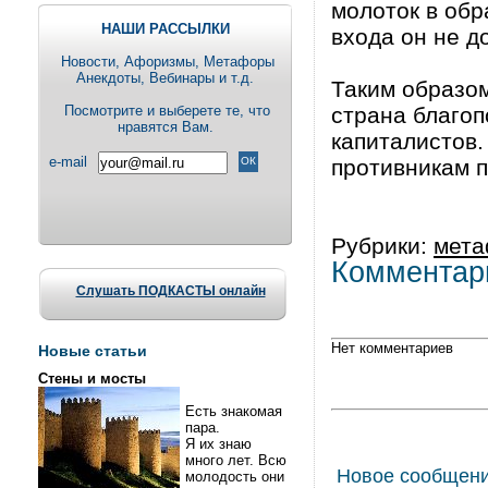
молоток в обр
НАШИ РАССЫЛКИ
входа он не д
Новости, Aфоризмы, Метафоры
Анекдоты, Вебинары и т.д.
Таким образом
Посмотрите и выберете те, что
страна благоп
нравятся Вам.
капиталистов.
e-mail
противникам п
Рубрики:
мет
Комментар
Слушать ПОДКАСТЫ онлайн
Нет комментариев
Новые статьи
Стены и мосты
Есть знакомая
пара.
Я их знаю
много лет. Всю
Новое сообщен
молодость они