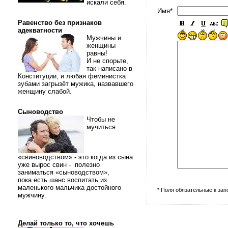
искали себя.
Имя*:
Равенство без признаков
адекватности
Мужчины и
женщины
равны!
И не спорьте,
так написано в
Конституции, и любая феминистка
зубами загрызёт мужика, назвавшего
женщину слабой.
Сыноводство
Чтобы не
мучиться
«свиноводством» - это когда из сына
уже вырос свин - полезно
заниматься «сыноводством»,
пока есть шанс воспитать из
маленького мальчика достойного
* Поля обязательные к за
мужчину.
Делай только то, что хочешь