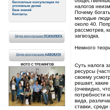
общественные 
Бесплатные консультации по
налогов неизм
уголовным делам
База знаний
Почему богаты
Контакты
молодые люди
около 40. Поп
рассмотрев, к
загвоздка.
Skype-консультации
ПСИХОЛОГА
Немного теор
Skype-консультации
АДВОКАТА
Суть налога з
ФОТО С ТРЕНИНГОВ
ресурсы (част
своему усмотр
решает, какие
(очевидно, чт
потребности н
вида, различ
ставки, среди