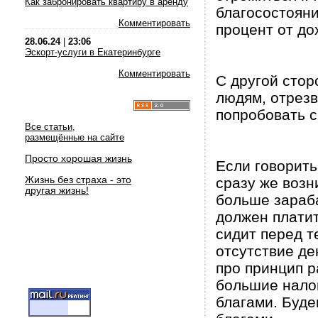
Как забронировать квартиру в аренду
благосостояни
Комментировать
процент от до
28.06.24
|
23:06
Эскорт-услуги в Екатеринбурге
Комментировать
С другой стор
людям, отрезв
попробовать с
Все статьи,
размещённые на сайте
Просто хорошая жизнь
Если говорить
Жизнь без страха - это
сразу же возн
другая жизнь!
больше зараба
должен платит
сидит перед т
отсутствие де
про принцип р
большие налог
благами. Буде