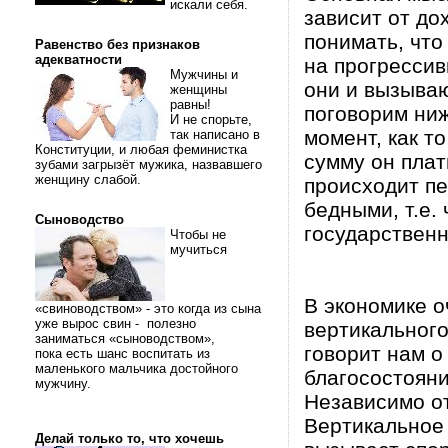
искали себя.
зависит от до
понимать, что
Равенство без признаков
адекватности
на прогресси
Мужчины и
они и вызыва
женщины
равны!
поговорим ниж
И не спорьте,
момент, как т
так написано в
Конституции, и любая феминистка
сумму он плат
зубами загрызёт мужика, назвавшего
женщину слабой.
происходит п
бедными, т.е.
Сыноводство
государственн
Чтобы не
мучиться
В экономике 
«свиноводством» - это когда из сына
уже вырос свин - полезно
вертикального
заниматься «сыноводством»,
говорит нам о
пока есть шанс воспитать из
маленького мальчика достойного
благосостояни
мужчину.
Независимо от
Вертикальное 
Делай только то, что хочешь