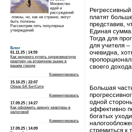
Множество
идей и
Регрессивный
рассуждений
платят больш
ложны, но, как ни странно, могут
быть полезны.
представив, ч
Рассмотрим пять популярных
Единая сумма.
утверждений.
Тогда для про
для учителя –
Блог
очевидна, хот
01.11.25
|
14:59
Как недорого купить однокомнатную
пропорциональ
квартиру на вторичном рынке в
своего дохода
вашем городе
Комментировать
15.10.25
|
22:07
Обзор БК БетСити
Большая часть
прогрессивног
Комментировать
одной сторон
17.09.25
|
14:27
Как оформить аренду квартиры в
эффективно пе
налоговой
богатых уходи
Комментировать
налогообложе
17.09.25
|
14:09
стремиться к 