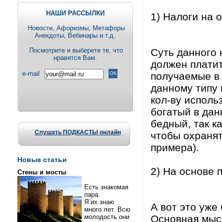
НАШИ РАССЫЛКИ
1) Налоги на 
Новости, Aфоризмы, Метафоры
Анекдоты, Вебинары и т.д.
Посмотрите и выберете те, что
Суть данного 
нравятся Вам.
должен платит
e-mail
получаемые в 
данному типу 
кол-ву исполь
богатый в дан
бедный, так к
Слушать ПОДКАСТЫ онлайн
чтобы охранят
примера).
Новые статьи
2) На основе 
Стены и мосты
Есть знакомая
пара.
Я их знаю
А вот это уже
много лет. Всю
молодость они
Основная мысл