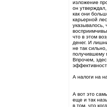
изложение про
он утверждал,
как они больш
карьерной ле
указывалось, 
восприимчивы 
что в этом во
денег. И лишн
не так сильно,
получившему 
Впрочем, здес
эффективности
А налоги на н
А вот это сам
еще и так наз
в том, что ког