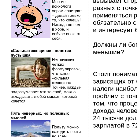
вызывает спор
Многие
психологи
разных с точк
хором советуют
применяться 
– делай только
то, что хочешь!
обязательно с
Никогда не пел
и интересует 
в хоре, и
сейчас спою от
себя.
Должны ли бо
«Сильная женщина» - понятие-
меньшие?
пустышка
Нет никаких
чётких
формулировок,
Стоит понимат
что такое
«сильная
зависящих от
женщина».
Точнее, каждый
налоги наибо
подразумевает что-то своё, можно
проблем с точ
вкладывать любой смысл, который
хочется.
том, что проц
дохода челове
Пять неверных, но полезных
24 тысячи дол
мыслей
зарплатой в 7
Пользу можно
находить почти
во всём.