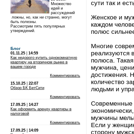
сути так и ест
Множество
идей и
рассуждений
Женское и муж
ложны, но, как ни странно, могут
быть полезны.
каждом челове
Рассмотрим пять популярных
полюс сильне
утверждений.
Многие совре
Блог
реализуются в
01.11.25
|
14:59
Как недорого купить однокомнатную
полюса. Такая
квартиру на вторичном рынке в
мужчина, цени
вашем городе
достижения. Н
Комментировать
количество за
15.10.25
|
22:07
Обзор БК БетСити
людьми и упра
Комментировать
Современные 
17.09.25
|
14:27
Как оформить аренду квартиры в
экономически,
налоговой
мужчины мельч
Комментировать
Если у женщин
17.09.25
|
14:09
сторону мужск