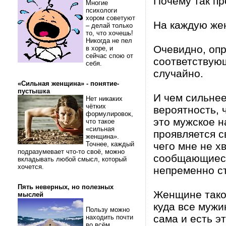
Почему так пр
Многие
психологи
хором советуют
На каждую жен
– делай только
то, что хочешь!
Никогда не пел
Очевидно, оп
в хоре, и
сейчас спою от
соответствующ
себя.
случайно.
«Сильная женщина» - понятие-
пустышка
И чем сильне
Нет никаких
чётких
вероятность, 
формулировок,
это мужское н
что такое
«сильная
проявляется с
женщина».
Точнее, каждый
чего мне не х
подразумевает что-то своё, можно
сообщающиеся 
вкладывать любой смысл, который
хочется.
непременно с
Пять неверных, но полезных
Женщине тако
мыслей
куда все мужи
Пользу можно
сама и есть э
находить почти
во всём.