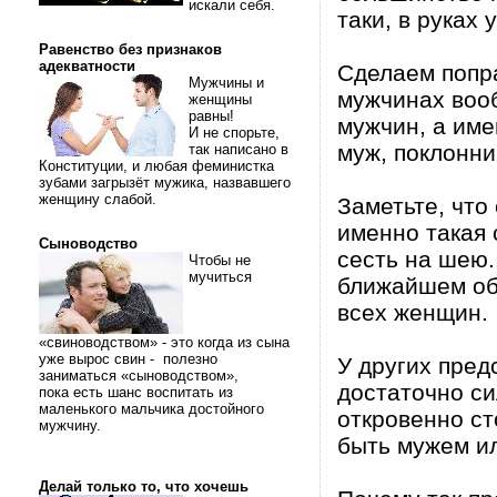
искали себя.
таки, в руках 
Равенство без признаков
адекватности
Сделаем попра
Мужчины и
мужчинах вооб
женщины
равны!
мужчин, а име
И не спорьте,
муж, поклонник
так написано в
Конституции, и любая феминистка
зубами загрызёт мужика, назвавшего
женщину слабой.
Заметьте, что
именно такая 
Сыноводство
сесть на шею.
Чтобы не
мучиться
ближайшем обо
всех женщин.
«свиноводством» - это когда из сына
уже вырос свин - полезно
У других пред
заниматься «сыноводством»,
достаточно си
пока есть шанс воспитать из
маленького мальчика достойного
откровенно ст
мужчину.
быть мужем и
Делай только то, что хочешь