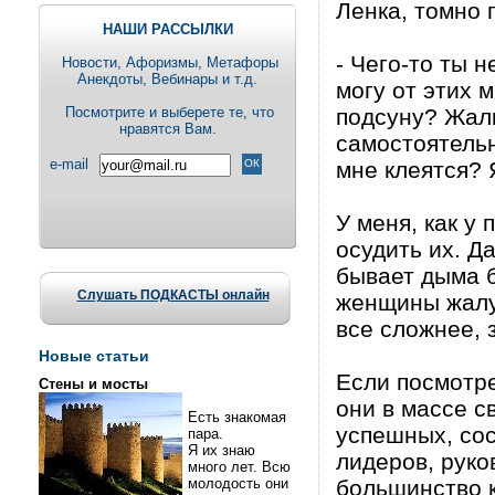
Ленка, томно 
НАШИ РАССЫЛКИ
- Чего-то ты 
Новости, Aфоризмы, Метафоры
Анекдоты, Вебинары и т.д.
могу от этих 
Посмотрите и выберете те, что
подсуну? Жалк
нравятся Вам.
самостоятельн
e-mail
мне клеятся? 
У меня, как у
осудить их. Д
бывает дыма б
Слушать ПОДКАСТЫ онлайн
женщины жалую
все сложнее, 
Новые статьи
Если посмотре
Стены и мосты
они в массе с
Есть знакомая
успешных, сос
пара.
Я их знаю
лидеров, руко
много лет. Всю
молодость они
большинство к