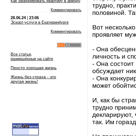
Как забронировать квартиру в аренду
трудно, практ
Комментировать
половиной. Та
28.06.24
|
23:06
Эскорт-услуги в Екатеринбурге
Вот несколько
Комментировать
проявляет муж
- Она обесцен
Все статьи,
личность и сп
размещённые на сайте
- Она состоит
Просто хорошая жизнь
обсуждает ни
Жизнь без страха - это
- Она конкури
другая жизнь!
может обойтис
И, как бы стр
трудно приним
декларируют, 
так. Им гораз