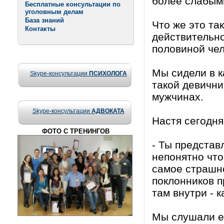
более слабыми
Бесплатные консультации по
уголовным делам
База знаний
Что же это та
Контакты
действительно
половиной че
Мы сидели в к
Skype-консультации
ПСИХОЛОГА
такой девични
мужчинах.
Skype-консультации
АДВОКАТА
Настя сегодня
ФОТО С ТРЕНИНГОВ
- Ты представ
непонятно что
самое страшно
поклонников п
там внутри - к
Мы слушали ее