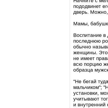
Начните с мел
пододвинет ег
дверь. Можно,
Мамы, бабушк
Воспитание в 
последнюю рол
обычно называ
женщины. Это 
не имеет прав
всю порцию ж
образца мужск
"Не бегай туд
мальчиком"; "Н
установки, мо
учитывают тог
и внутренний 