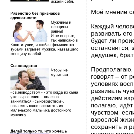
искали себя.
Моё мнение с
Равенство без признаков
адекватности
Мужчины и
Каждый челов
женщины
равны!
развивать его
И не спорьте,
будет ли прои
так написано в
Конституции, и любая феминистка
остановится, 
зубами загрызёт мужика, назвавшего
женщину слабой.
дедушек, брать
Сыноводство
Предполагаю, 
Чтобы не
мучиться
говорят – от 
условиях восп
развивать чув
«свиноводством» - это когда из сына
уже вырос свин - полезно
действиям вз
заниматься «сыноводством»,
полагаю, идёт
пока есть шанс воспитать из
маленького мальчика достойного
чувством, есл
мужчину.
взрослой жизн
сохранить и р
Делай только то, что хочешь
чувство юмора