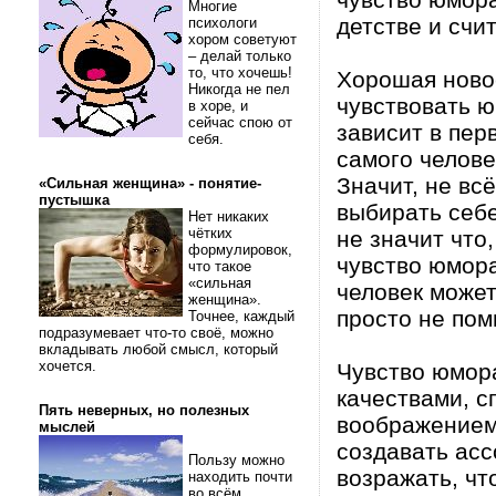
Многие
детстве и счи
психологи
хором советуют
– делай только
то, что хочешь!
Хорошая ново
Никогда не пел
чувствовать ю
в хоре, и
сейчас спою от
зависит в пер
себя.
самого челове
Значит, не вс
«Сильная женщина» - понятие-
пустышка
выбирать себе
Нет никаких
чётких
не значит что
формулировок,
чувство юмора
что такое
«сильная
человек может
женщина».
просто не пом
Точнее, каждый
подразумевает что-то своё, можно
вкладывать любой смысл, который
хочется.
Чувство юмора
качествами, с
Пять неверных, но полезных
воображением
мыслей
создавать асс
Пользу можно
возражать, чт
находить почти
во всём.