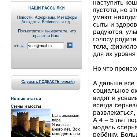
наступить кош
НАШИ РАССЫЛКИ
пустота, но э
умеют находи
Новости, Aфоризмы, Метафоры
Анекдоты, Вебинары и т.д.
сыты и здоро
радуются, улы
Посмотрите и выберете те, что
нравятся Вам.
голосу родите
тела, физиоло
e-mail
для их уровня
Но что проис
Слушать ПОДКАСТЫ онлайн
А дальше всё
социальное ок
видят и усваи
Новые статьи
всегда серьёз
Стены и мосты
развлекаться,
Есть знакомая
А 4 – 5 лет п
пара.
Я их знаю
модель «серьё
много лет. Всю
ребёнку. Боль
молодость они