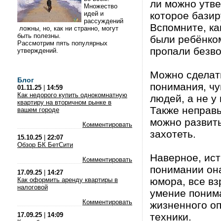
ли можно утве
Множество
идей и
которое базир
рассуждений
Вспомните, ка
ложны, но, как ни странно, могут
быть полезны.
были ребёнком
Рассмотрим пять популярных
пропали безв
утверждений.
Можно сделать
Блог
понимания, ч
01.11.25
|
14:59
Как недорого купить однокомнатную
людей, а не у 
квартиру на вторичном рынке в
Также неправы
вашем городе
можно развить
Комментировать
захотеть.
15.10.25
|
22:07
Обзор БК БетСити
Наверное, ист
Комментировать
понимании она
17.09.25
|
14:27
юмора, все вз
Как оформить аренду квартиры в
налоговой
умение понима
Комментировать
жизненного о
17.09.25
|
14:09
техники.