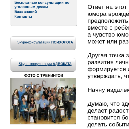
Бесплатные консультации по
Ответ на этот
уголовным делам
База знаний
юмора врождё
Контакты
предположить,
вместе с ребё
а чувство юмо
может или раз
Skype-консультации
ПСИХОЛОГА
Другая точка 
развития личн
Skype-консультации
АДВОКАТА
формируется и
утверждать, ч
ФОТО С ТРЕНИНГОВ
Начну издалек
Думаю, что зд
делает радость
становится б
делать событи