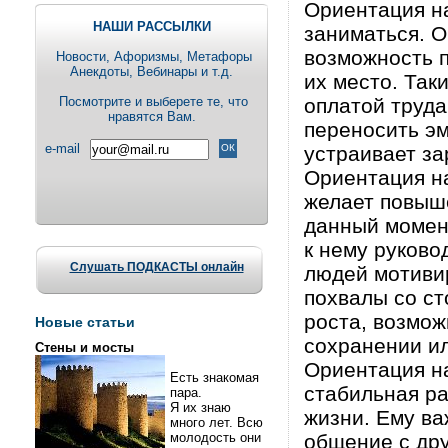
Ориентация на
НАШИ РАССЫЛКИ
заниматься. О
возможность п
Новости, Aфоризмы, Метафоры
Анекдоты, Вебинары и т.д.
их место. Так
Посмотрите и выберете те, что
оплатой труда
нравятся Вам.
переносить эм
e-mail
устраивает за
Ориентация на
желает повыше
данный момен
к нему руково
Слушать ПОДКАСТЫ онлайн
людей мотиви
похвалы со ст
роста, возмож
Новые статьи
сохранении и
Стены и мосты
Ориентация на
Есть знакомая
стабильная ра
пара.
Я их знаю
жизни. Ему ва
много лет. Всю
молодость они
общение с дру