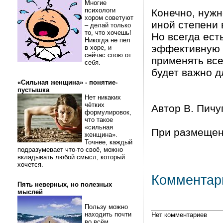
Многие
психологи
Конечно, нужн
хором советуют
иной степени 
– делай только
то, что хочешь!
Но всегда ест
Никогда не пел
эффективную р
в хоре, и
сейчас спою от
применять все
себя.
будет важно д
«Сильная женщина» - понятие-
пустышка
Нет никаких
чётких
Автор В. Пичу
формулировок,
что такое
«сильная
При размещении
женщина».
Точнее, каждый
подразумевает что-то своё, можно
вкладывать любой смысл, который
хочется.
Комментар
Пять неверных, но полезных
мыслей
Пользу можно
находить почти
Нет комментариев
во всём.