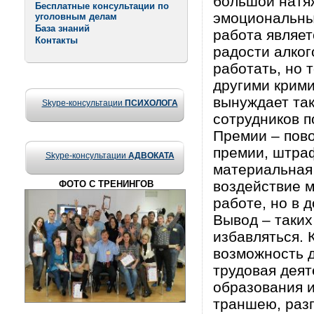
большой натяж
Бесплатные консультации по
эмоциональны
уголовным делам
База знаний
работа являе
Контакты
радости алког
работать, но 
другими крими
вынуждает так
Skype-консультации
ПСИХОЛОГА
сотрудников п
Премии – пово
премии, штраф
Skype-консультации
АДВОКАТА
материальная
воздействие м
ФОТО С ТРЕНИНГОВ
работе, но в 
Вывод – таких
избавляться. 
возможность д
трудовая деят
образования 
траншею, разг