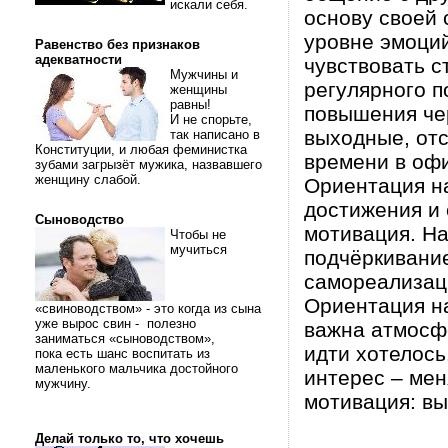
искали себя.
основу своей 
уровне эмоци
Равенство без признаков
адекватности
чувствовать с
Мужчины и
регулярного п
женщины
равны!
повышения чер
И не спорьте,
выходные, отс
так написано в
Конституции, и любая феминистка
времени в оф
зубами загрызёт мужика, назвавшего
женщину слабой.
Ориентация на
достижения и 
Сыноводство
мотивация. На
Чтобы не
мучиться
подчёркивани
самореализаци
Ориентация н
«свиноводством» - это когда из сына
уже вырос свин - полезно
важна атмосфе
заниматься «сыноводством»,
идти хотелось
пока есть шанс воспитать из
маленького мальчика достойного
интерес – мен
мужчину.
мотивация: в
Делай только то, что хочешь