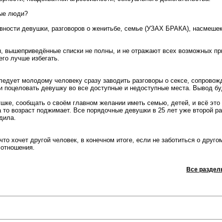
ые люди?
ности девушки, разговоров о женитьбе, семье (УЗАХ БРАКА), насмешек
ы, вышеприведённые списки не полны, и не отражают всех возможных при
его лучше избегать.
следует молодому человеку сразу заводить разговоры о сексе, сопровож
 поцеловать девушку во все доступные и недоступные места. Вывод буд
шке, сообщать о своём главном желании иметь семью, детей, и всё это о
а то возраст поджимает. Все порядочные девушки в 25 лет уже второй ра
дила.
что хочет другой человек, в конечном итоге, если не заботиться о друго
 отношения.
Все раздел