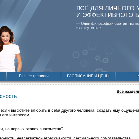
ВСЁ ДЛЯ ЛИЧНОГО 
И ЭФФЕКТИВНОГО 
— Одни философски смотpят на вещ
их отсутствие.
Бизнес тренинги
РАСПИСАНИЕ И ЦЕНЫ
Все раздел
сность
 если вы хотите влюбить в себя другого человека, создать ему ощущени
ы его интересам.
и, на первых этапах знакомства?
ерности, неадекватной агрессивности, сексуального домогательства.