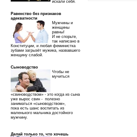
искали себя.
Равенство без признаков
адекватности
Мужчины и
женщины
равны!
И не спорьте,
так написано в
Конституции, и любая феминистка
зубами загрызёт мужика, назвавшего
женщину слабой.
Сыноводство
Чтобы не
мучиться
«свиноводством» - это когда из сына
уже вырос свин - полезно
заниматься «сыноводством»,
пока есть шанс воспитать из
маленького мальчика достойного
мужчину.
Делай только то, что хочешь