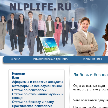
О себе
Психологические тренинги
Тренинги НЛП
Новости
Любовь и безопа
Блог
Афоризмы и короткие анекдоты
Одна из важных задач,
Метафоры на все случаи жизни
есть, отсутствие угроз
Статьи по психологии
Статьи об отношениях мужчин и
женщин
Чего опасаются девушк
Статьи по бизнесу и праву
Практическая психология
Насилия, грубости, нев