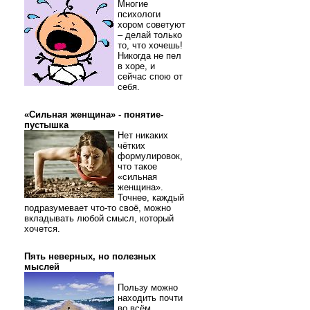
Многие
психологи
хором советуют
– делай только
то, что хочешь!
Никогда не пел
в хоре, и
сейчас спою от
себя.
«Сильная женщина» - понятие-
пустышка
Нет никаких
чётких
формулировок,
что такое
«сильная
женщина».
Точнее, каждый
подразумевает что-то своё, можно
вкладывать любой смысл, который
хочется.
Пять неверных, но полезных
мыслей
Пользу можно
находить почти
во всём.