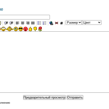
ие
полнению