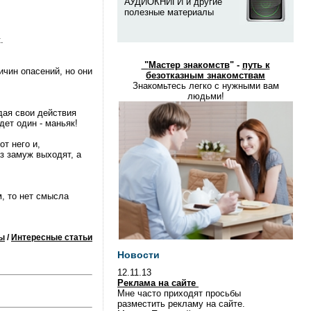
АУДИОКНИГИ и другие
полезные материалы
.
"
Мастер знакомств
" -
путь к
чин опасений, но они
безотказным знакомствам
Знакомьтесь легко с нужными вам
людьми!
дая свои действия
ет один - маньяк!
т него и,
з замуж выходят, а
м, то нет смысла
ы
/
Интересные статьи
Новости
12.11.13
Реклама на сайте
Мне часто приходят просьбы
разместить рекламу на сайте.