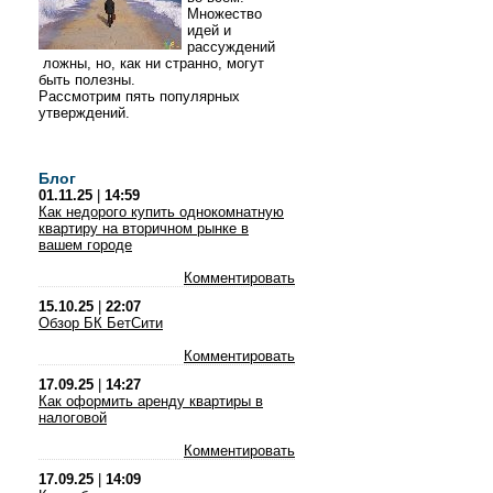
Множество
идей и
рассуждений
ложны, но, как ни странно, могут
быть полезны.
Рассмотрим пять популярных
утверждений.
Блог
01.11.25
|
14:59
Как недорого купить однокомнатную
квартиру на вторичном рынке в
вашем городе
Комментировать
15.10.25
|
22:07
Обзор БК БетСити
Комментировать
17.09.25
|
14:27
Как оформить аренду квартиры в
налоговой
Комментировать
17.09.25
|
14:09