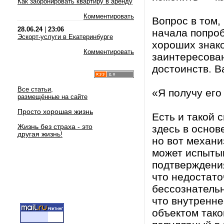
Как забронировать квартиру в аренду
Комментировать
Вопрос в том,
28.06.24
|
23:06
начала попроб
Эскорт-услуги в Екатеринбурге
хороших знако
Комментировать
заинтересован
достоинств. В
Все статьи,
«Я получу его
размещённые на сайте
Просто хорошая жизнь
Есть и такой 
Жизнь без страха - это
здесь в основ
другая жизнь!
но вот механи
может испыты
подтверждения
что недостато
бессознательн
что внутренне
объектом тако