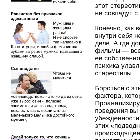
искали себя.
этот стереоти
не совпадут 
Равенство без признаков
адекватности
Мужчины и
Конечно, как 
женщины
равны!
внутри себя н
И не спорьте,
деле. А где д
так написано в
Конституции, и любая феминистка
фильмы — все 
зубами загрызёт мужика, назвавшего
женщину слабой.
ее собственно
психика улавл
Сыноводство
стереотипы.
Чтобы не
мучиться
Бороться с эт
фактора, кото
«свиноводством» - это когда из сына
уже вырос свин - полезно
Проанализиру
заниматься «сыноводством»,
поведения вы 
пока есть шанс воспитать из
маленького мальчика достойного
убежденности?
мужчину.
этих «подводн
происходящее 
Делай только то, что хочешь