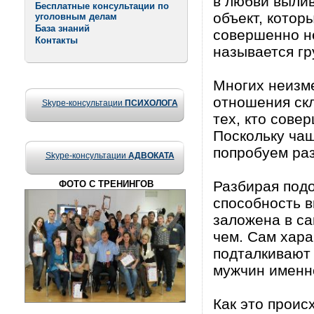
в любви вылив
Бесплатные консультации по
объект, котор
уголовным делам
База знаний
совершенно не
Контакты
называется г
Многих неизме
отношения скл
Skype-консультации
ПСИХОЛОГА
тех, кто сове
Поскольку ча
попробуем раз
Skype-консультации
АДВОКАТА
Разбирая подо
ФОТО С ТРЕНИНГОВ
способность 
заложена в са
чем. Сам хара
подталкивают 
мужчин именно
Как это проис