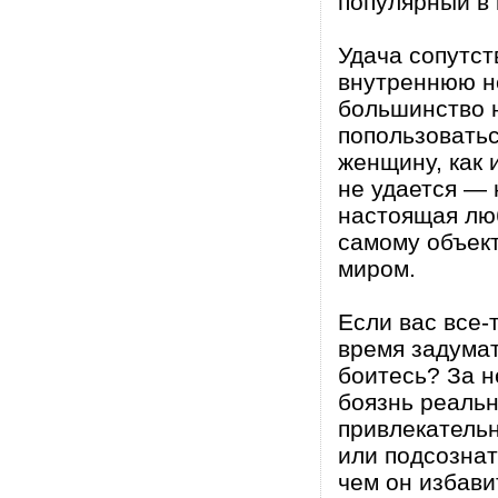
популярный в 
Удача сопутст
внутреннюю н
большинство н
попользовать
женщину, как 
не удается — 
настоящая люб
самому объект
миром.
Если вас все-
время задумат
боитесь? За н
боязнь реальн
привлекательн
или подсознат
чем он избави