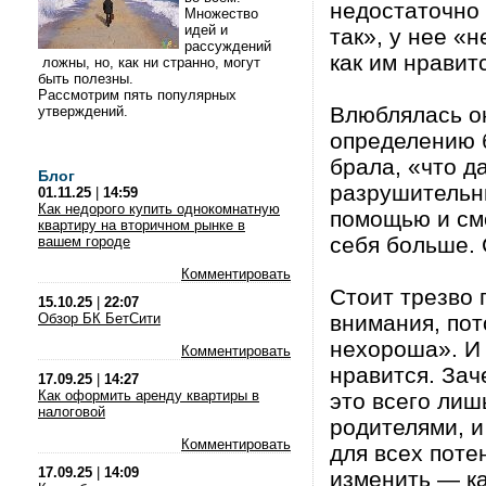
недостаточно 
Множество
идей и
так», у нее «н
рассуждений
как им нравит
ложны, но, как ни странно, могут
быть полезны.
Рассмотрим пять популярных
Влюблялась он
утверждений.
определению 
брала, «что д
Блог
разрушительны
01.11.25
|
14:59
Как недорого купить однокомнатную
помощью и смо
квартиру на вторичном рынке в
себя больше. 
вашем городе
Комментировать
Стоит трезво 
15.10.25
|
22:07
Обзор БК БетСити
внимания, пот
нехороша». И 
Комментировать
нравится. Зач
17.09.25
|
14:27
Как оформить аренду квартиры в
это всего ли
налоговой
родителями, и
Комментировать
для всех поте
17.09.25
|
14:09
изменить — ка