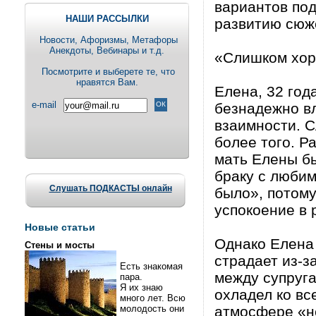
вариантов под
НАШИ РАССЫЛКИ
развитию сюж
Новости, Aфоризмы, Метафоры
Анекдоты, Вебинары и т.д.
«Слишком хор
Посмотрите и выберете те, что
нравятся Вам.
Елена, 32 год
e-mail
безнадежно в
взаимности. С
более того. Р
мать Елены б
браку с люби
Слушать ПОДКАСТЫ онлайн
было», потому
успокоение в 
Новые статьи
Однако Елена 
Стены и мосты
страдает из-з
Есть знакомая
между супруга
пара.
Я их знаю
охладел ко вс
много лет. Всю
молодость они
атмосфере «н