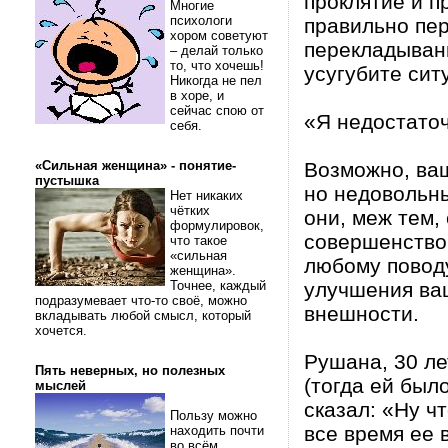
проклятие и п
Многие
психологи
правильно пер
хором советуют
перекладыван
– делай только
то, что хочешь!
усугубите сит
Никогда не пел
в хоре, и
сейчас спою от
«Я недостато
себя.
«Сильная женщина» - понятие-
Возможно, ваш
пустышка
но недовольны
Нет никаких
чётких
они, меж тем,
формулировок,
совершенство.
что такое
«сильная
любому поводу
женщина».
Точнее, каждый
улучшения ваш
подразумевает что-то своё, можно
внешности.
вкладывать любой смысл, который
хочется.
Рушана, 30 ле
Пять неверных, но полезных
(тогда ей был
мыслей
сказал: «Ну ч
Пользу можно
все время ее 
находить почти
во всём.