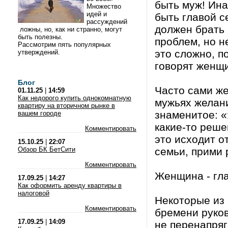
быть муж! Ин
Множество
идей и
быть главой с
рассуждений
должен брать
ложны, но, как ни странно, могут
быть полезны.
проблем, но н
Рассмотрим пять популярных
это сложно, п
утверждений.
говорят женщ
Блог
Часто сами ж
01.11.25
|
14:59
Как недорого купить однокомнатную
мужьях желани
квартиру на вторичном рынке в
знаменитое: «
вашем городе
какие-то реше
Комментировать
это исходит о
15.10.25
|
22:07
Обзор БК БетСити
семьи, прими
Комментировать
Женщина - гл
17.09.25
|
14:27
Как оформить аренду квартиры в
налоговой
Некоторые из 
Комментировать
бремени руков
17.09.25
|
14:09
не перенапряг