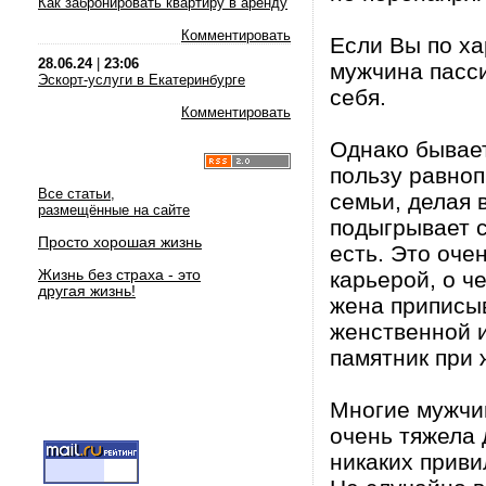
Как забронировать квартиру в аренду
Комментировать
Если Вы по ха
28.06.24
|
23:06
мужчина пасси
Эскорт-услуги в Екатеринбурге
себя.
Комментировать
Однако бывае
пользу равноп
Все статьи,
семьи, делая 
размещённые на сайте
подыгрывает с
Просто хорошая жизнь
есть. Это оче
Жизнь без страха - это
карьерой, о ч
другая жизнь!
жена приписыв
женственной и
памятник при 
Многие мужчин
очень тяжела 
никаких приви