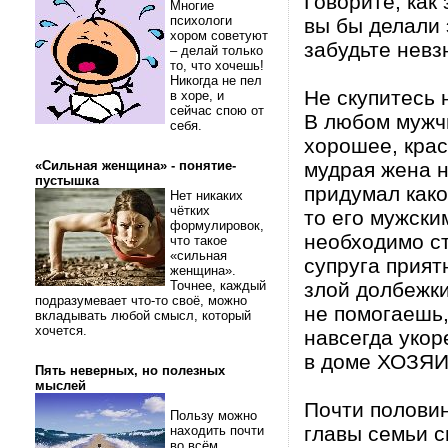
Говорите, как
Многие
психологи
вы бы делали 
хором советуют
забудьте невз
– делай только
то, что хочешь!
Никогда не пел
Не скупитесь 
в хоре, и
сейчас спою от
В любом мужчи
себя.
хорошее, крас
«Сильная женщина» - понятие-
мудрая жена н
пустышка
придумал как
Нет никаких
чётких
то его мужск
формулировок,
необходимо с
что такое
«сильная
супруга прият
женщина».
Точнее, каждый
злой долбежки
подразумевает что-то своё, можно
не помогаешь,
вкладывать любой смысл, который
хочется.
навсегда укор
в доме ХОЗЯИ
Пять неверных, но полезных
мыслей
Почти половин
Пользу можно
главы семьи с
находить почти
во всём.