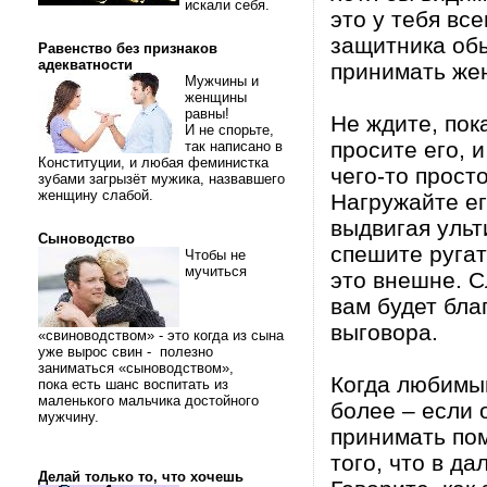
искали себя.
это у тебя вс
защитника об
Равенство без признаков
адекватности
принимать же
Мужчины и
женщины
равны!
Не ждите, пок
И не спорьте,
просите его, 
так написано в
Конституции, и любая феминистка
чего-то прост
зубами загрызёт мужика, назвавшего
женщину слабой.
Нагружайте ег
выдвигая ульт
Сыноводство
спешите ругат
Чтобы не
мучиться
это внешне. С
вам будет бла
выговора.
«свиноводством» - это когда из сына
уже вырос свин - полезно
заниматься «сыноводством»,
Когда любимый
пока есть шанс воспитать из
маленького мальчика достойного
более – если 
мужчину.
принимать пом
того, что в д
Делай только то, что хочешь