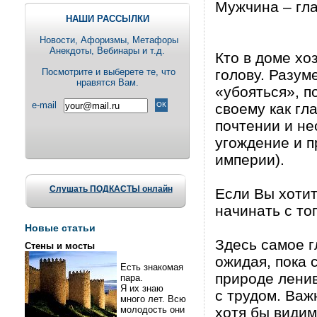
Мужчина – гл
НАШИ РАССЫЛКИ
Новости, Aфоризмы, Метафоры
Анекдоты, Вебинары и т.д.
Кто в доме хо
Посмотрите и выберете те, что
голову. Разум
нравятся Вам.
«убояться», п
e-mail
своему как гл
почтении и не
угождение и п
империи).
Слушать ПОДКАСТЫ онлайн
Если Вы хотит
начинать с то
Новые статьи
Здесь самое г
Стены и мосты
ожидая, пока 
Есть знакомая
природе ленив
пара.
Я их знаю
с трудом. Важ
много лет. Всю
молодость они
хотя бы видиму