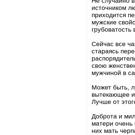
Не случайно в
источником лю
приходится пе
мужские свойс
грубоватость 
Сейчас все ча
стараясь пере
распорядитель
свою женствен
мужчиной в с
Может быть, л
вытекающее и
Лучше от этог
Доброта и ми
матери очень 
них мать черп