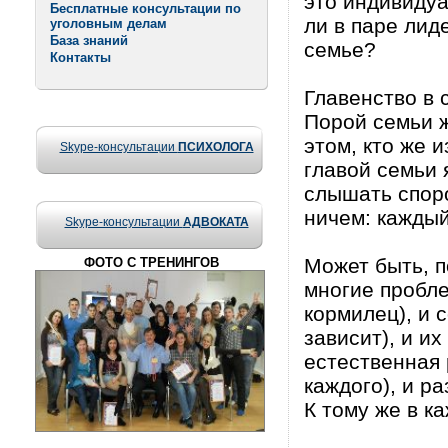
это индивидуа
Бесплатные консультации по
ли в паре лид
уголовным делам
База знаний
семье?
Контакты
Главенство в 
Порой семьи ж
этом, кто же и
Skype-консультации
ПСИХОЛОГА
главой семьи 
слышать споро
ничем: каждый
Skype-консультации
АДВОКАТА
Может быть, п
ФОТО С ТРЕНИНГОВ
многие пробле
кормилец), и 
зависит), и и
естественная 
каждого), и р
К тому же в к