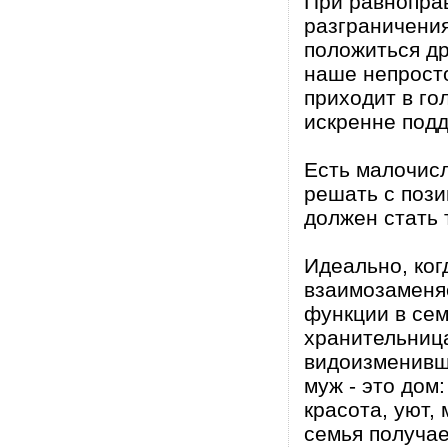
При равноправ
разграничения
положиться др
наше непрост
приходит в го
искренне подд
Есть малочисл
решать с пози
должен стать 
Идеально, ког
взаимозаменя
функции в сем
хранительница
видоизменивши
муж - это дом:
красота, уют,
семья получае