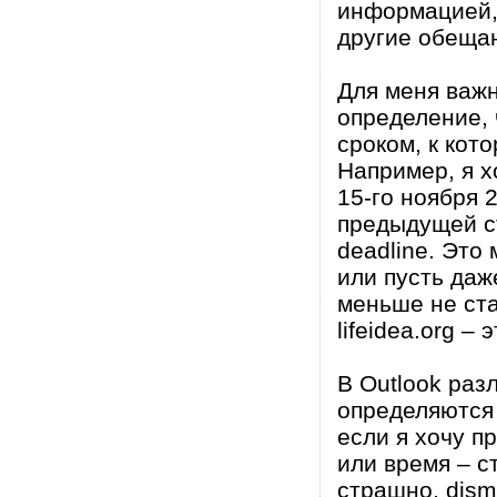
информацией,
другие обещан
Для меня важ
определение, 
сроком, к кот
Например, я х
15-го ноября 
предыдущей ст
deadline. Это 
или пусть даж
меньше не ста
lifeidea.org –
В Outlook раз
определяются т
если я хочу п
или время – с
страшно, dism