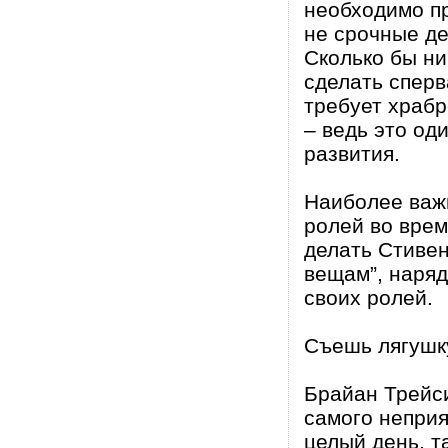
необходимо п
не срочные де
Сколько бы ни
сделать сперв
требует храбр
– ведь это од
развития.
Наиболее важ
ролей во врем
делать Стивен
вещам”, наря
своих ролей.
Съешь лягушк
Брайан Трейси
самого неприя
целый день, т