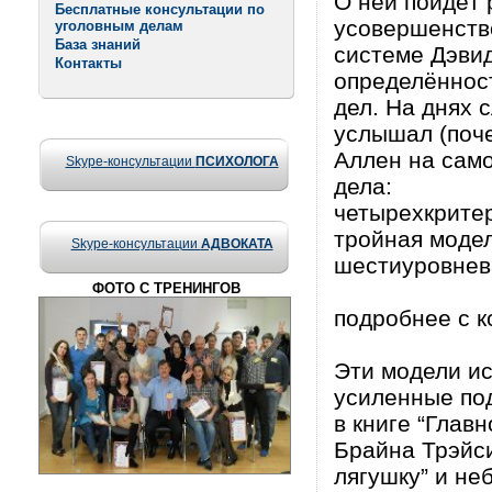
О ней пойдёт р
Бесплатные консультации по
усовершенств
уголовным делам
База знаний
системе Дэвид
Контакты
определённост
дел. На днях 
услышал (поч
Аллен на само
Skype-консультации
ПСИХОЛОГА
дела:
четырехкрите
тройная моде
Skype-консультации
АДВОКАТА
шестиуровнев
ФОТО С ТРЕНИНГОВ
подробнее с к
Эти модели и
усиленные по
в книге “Глав
Брайна Трэйси
лягушку” и н