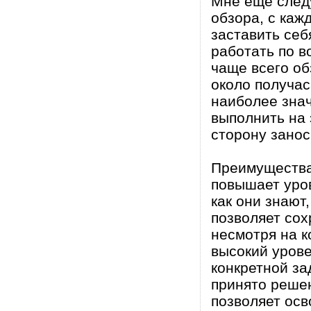
Мне ещё след
обзора, с каж
заставить себ
работать по в
чаще всего об
около получас
наиболее знач
выполнить на 
сторону занос
Преимущества
повышает уров
как они знают
позволяет сох
несмотря на к
высокий уров
конкретной за
принято реше
позволяет ос