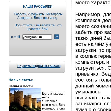
моего характе
НАШИ РАССЫЛКИ
Например, для
Новости, Aфоризмы, Метафоры
Анекдоты, Вебинары и т.д.
комплекса дел
Посмотрите и выберете те, что
моего сознани
нравятся Вам.
забыть про ва
e-mail
таких дней бы
есть на чём у
загрузки, то 
в компьютерн
компьютера и 
Слушать ПОДКАСТЫ онлайн
загрузиться. 
привычка. Вед
состоять тольк
Новые статьи
данный момент
Стены и мосты
умываюсь
Есть знакомая
выпиваю стак
пара.
Я их знаю
занимаюсь сп
много лет. Всю
молодость они
думаю о своих