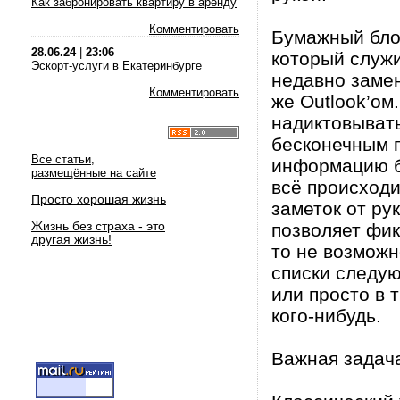
Как забронировать квартиру в аренду
Комментировать
Бумажный блок
28.06.24
|
23:06
который служи
Эскорт-услуги в Екатеринбурге
недавно замен
Комментировать
же Outlook’ом
надиктовывать
бесконечным п
Все статьи,
информацию б
размещённые на сайте
всё происходи
Просто хорошая жизнь
заметок от ру
Жизнь без страха - это
позволяет фик
другая жизнь!
то не возможн
списки следую
или просто в 
кого-нибудь.
Важная задача