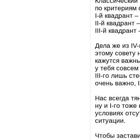
Классический 
по критериям 
I-й квадрант 
II-й квадрант
III-й квадрант
Дела же из IV
этому совету 
кажутся важны
у тебя совсем 
III-го лишь ст
очень важно, I
Нас всегда тян
ну и I-го тож
условиях отсу
ситуации.
Чтобы застави