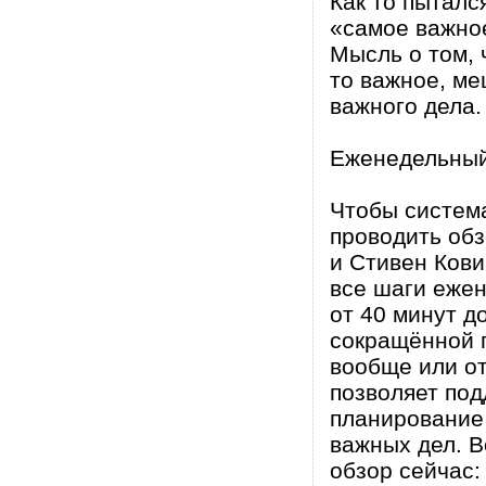
Как то пыталс
«самое важное
Мысль о том, 
то важное, ме
важного дела.
Еженедельный
Чтобы система
проводить обз
и Стивен Кови
все шаги ежен
от 40 минут до
сокращённой п
вообще или от
позволяет под
планирование 
важных дел. В
обзор сейчас: