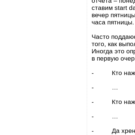
отчёта – поне
ставим start 
вечер пятницы
часа пятницы.
Часто поддаюс
того, как вып
Иногда это оп
в первую очер
- Кто нажал
- …
- Кто нажал
- …
- Да хрен с 