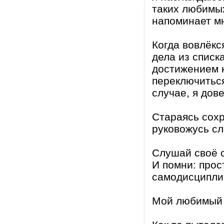
таких любимых
напоминает мн
Когда вовлёкс
дела из списк
достижением к
переключиться
случае, я дов
Стараясь сохр
руковожусь с
Слушай своё с
И помни: прос
самодисципли
Мой любимый