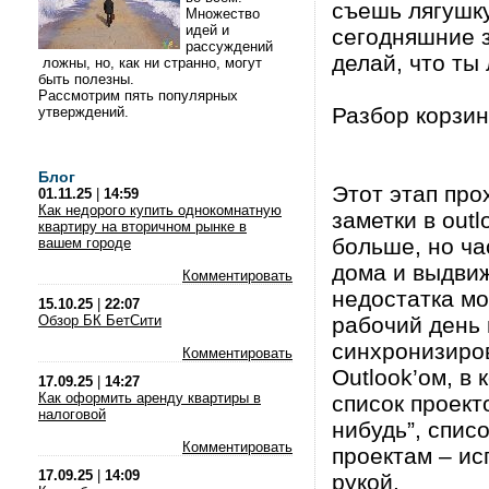
съешь лягушку
Множество
идей и
сегодняшние 
рассуждений
делай, что ты
ложны, но, как ни странно, могут
быть полезны.
Рассмотрим пять популярных
Разбор корзин
утверждений.
Блог
Этот этап про
01.11.25
|
14:59
Как недорого купить однокомнатную
заметки в out
квартиру на вторичном рынке в
больше, но ча
вашем городе
дома и выдви
Комментировать
недостатка мо
15.10.25
|
22:07
Обзор БК БетСити
рабочий день 
синхронизиро
Комментировать
Outlook’ом, в
17.09.25
|
14:27
Как оформить аренду квартиры в
список проект
налоговой
нибудь”, спис
Комментировать
проектам – ис
17.09.25
|
14:09
рукой.