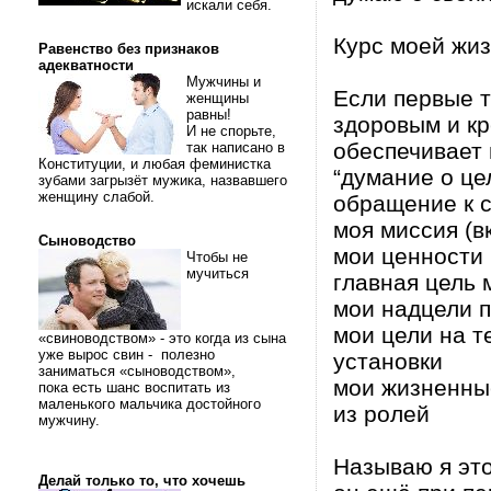
искали себя.
Курс моей жи
Равенство без признаков
адекватности
Мужчины и
Если первые т
женщины
равны!
здоровым и кр
И не спорьте,
обеспечивает 
так написано в
Конституции, и любая феминистка
“думание о це
зубами загрызёт мужика, назвавшего
женщину слабой.
обращение к 
моя миссия (в
Сыноводство
мои ценности
Чтобы не
мучиться
главная цель 
мои надцели 
мои цели на т
«свиноводством» - это когда из сына
уже вырос свин - полезно
установки
заниматься «сыноводством»,
мои жизненные
пока есть шанс воспитать из
маленького мальчика достойного
из ролей
мужчину.
Называю я это
Делай только то, что хочешь