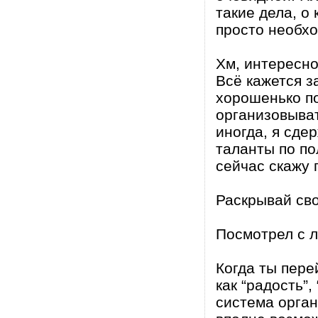
такие дела, о
просто необх
Хм, интересно
Всё кажется з
хорошенько по
организовыват
иногда, я сде
таланты по по
сейчас скажу 
Раскрывай сво
Посмотрел с л
Когда ты пере
как “радость”,
система орган