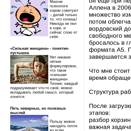
он ещё при п
Многие
психологи
Аллена в 2006
хором советуют
множество изм
– делай только
то, что хочешь!
потом облегча
Никогда не пел
вордовский до
в хоре, и
сейчас спою от
свободного ме
себя.
бросалось в г
«Сильная женщина» - понятие-
формата A5. 
пустышка
завершается з
Нет никаких
чётких
формулировок,
Что мне стоит
что такое
«сильная
время обращен
женщина».
Точнее, каждый
подразумевает что-то своё, можно
Структура раб
вкладывать любой смысл, который
хочется.
После загрузк
Пять неверных, но полезных
этапов:
мыслей
разбор корзин
Пользу можно
важная задача 
находить почти
во всём.