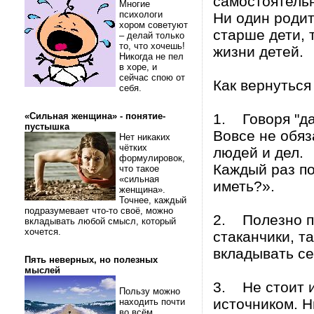
самостоятельн
Многие
психологи
Ни один родит
хором советуют
старше дети, 
– делай только
то, что хочешь!
жизни детей.
Никогда не пел
в хоре, и
сейчас спою от
Как вернуться
себя.
«Сильная женщина» - понятие-
1. Говоря "да"
пустышка
Вовсе не обяз
Нет никаких
чётких
людей и дел.
формулировок,
Каждый раз по
что такое
«сильная
иметь?».
женщина».
Точнее, каждый
подразумевает что-то своё, можно
2. Полезно по
вкладывать любой смысл, который
хочется.
стаканчики, т
вкладывать се
Пять неверных, но полезных
мыслей
3. Не стоит и
Пользу можно
источником. Н
находить почти
во всём.