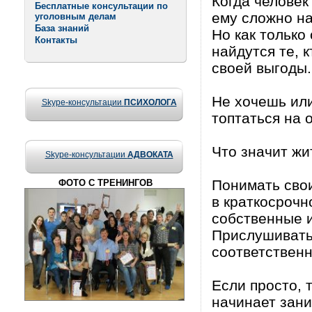
Когда человек
Бесплатные консультации по
ему сложно на
уголовным делам
База знаний
Но как только
Контакты
найдутся те, к
своей выгоды.
Не хочешь ил
Skype-консультации
ПСИХОЛОГА
топтаться на 
Что значит жи
Skype-консультации
АДВОКАТА
Понимать свои
ФОТО С ТРЕНИНГОВ
в краткосрочн
собственные 
Прислушивать
соответственн
Если просто, 
начинает зани