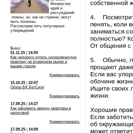
собственной ж
Множество
идей и
рассуждений
4. Посмотрите
ложны, но, как ни странно, могут
быть полезны.
пенять, коли 
Рассмотрим пять популярных
заниматься со
утверждений.
полностью? Ко
От общения с
Блог
01.11.25
|
14:59
Как недорого купить однокомнатную
5. Обычно, л
квартиру на вторичном рынке в
прощают даже
вашем городе
Если вас упор
Комментировать
обочине жизни
15.10.25
|
22:07
Обзор БК БетСити
Ищите своих л
жизни.
Комментировать
17.09.25
|
14:27
Как оформить аренду квартиры в
Хорошие прави
налоговой
Если заботить
Комментировать
об окружающих
17.09.25
|
14:09
может ответит