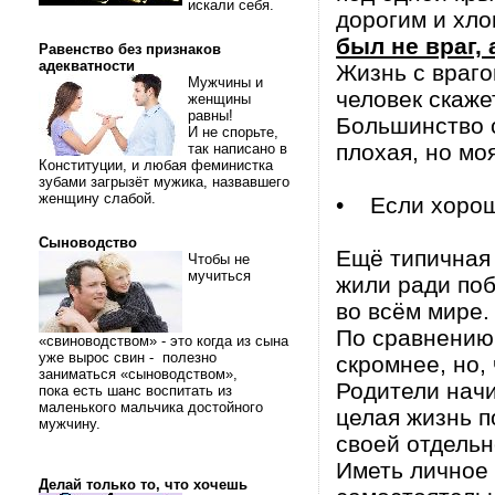
искали себя.
дорогим и хл
был не враг,
Равенство без признаков
адекватности
Жизнь с враго
Мужчины и
человек скаже
женщины
равны!
Большинство с
И не спорьте,
плохая, но моя
так написано в
Конституции, и любая феминистка
зубами загрызёт мужика, назвавшего
женщину слабой.
• Если хорош
Сыноводство
Ещё типичная 
Чтобы не
мучиться
жили ради поб
во всём мире.
По сравнению 
«свиноводством» - это когда из сына
уже вырос свин - полезно
скромнее, но,
заниматься «сыноводством»,
Родители начи
пока есть шанс воспитать из
маленького мальчика достойного
целая жизнь п
мужчину.
своей отдельн
Иметь личное 
Делай только то, что хочешь