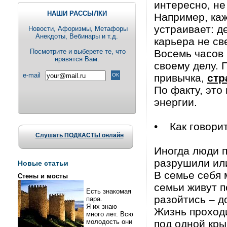
интересно, не
НАШИ РАССЫЛКИ
Например, каж
устраивает: д
Новости, Aфоризмы, Метафоры
Анекдоты, Вебинары и т.д.
карьера не св
Посмотрите и выберете те, что
Восемь часов 
нравятся Вам.
своему делу. 
e-mail
привычка,
стр
По факту, это
энергии.
• Как говорит
Слушать ПОДКАСТЫ онлайн
Иногда люди п
разрушили или
Новые статьи
В семье себя 
Стены и мосты
семьи живут п
Есть знакомая
разойтись – д
пара.
Я их знаю
Жизнь проходи
много лет. Всю
молодость они
под одной кры