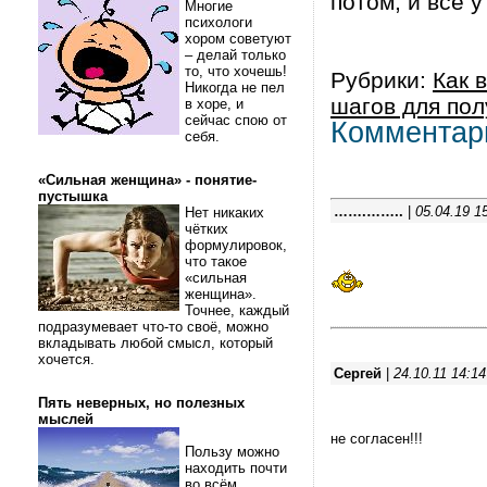
потом, и всё у
Многие
психологи
хором советуют
– делай только
то, что хочешь!
Рубрики:
Как 
Никогда не пел
шагов для пол
в хоре, и
сейчас спою от
Комментар
себя.
«Сильная женщина» - понятие-
пустышка
…….……..
|
05.04.19 1
Нет никаких
чётких
формулировок,
что такое
«сильная
женщина».
Точнее, каждый
подразумевает что-то своё, можно
вкладывать любой смысл, который
хочется.
Сергей
|
24.10.11 14:14
Пять неверных, но полезных
мыслей
не согласен!!!
Пользу можно
находить почти
во всём.