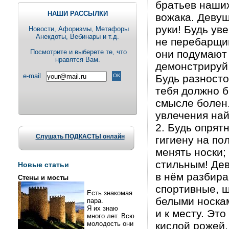
братьев наших
НАШИ РАССЫЛКИ
вожака. Девуш
руки! Будь ув
Новости, Aфоризмы, Метафоры
Анекдоты, Вебинары и т.д.
не перебарщив
Посмотрите и выберете те, что
они подумают
нравятся Вам.
демонстрируй,
e-mail
Будь разност
тебя должно б
смысле болен.
увлечения най
2. Будь опрят
Слушать ПОДКАСТЫ онлайн
гигиену на по
менять носки;
стильным! Дев
Новые статьи
в нём разбира
Стены и мосты
спортивные, ш
Есть знакомая
белыми носкам
пара.
Я их знаю
и к месту. Это
много лет. Всю
молодость они
кислой рожей,