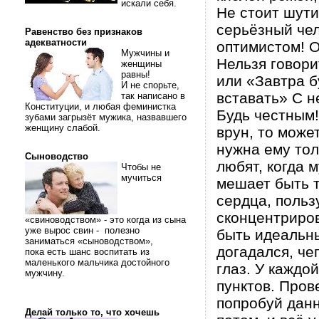
искали себя.
Не стоит шути
серьёзный чел
Равенство без признаков
адекватности
оптимистом! О
Мужчины и
Нельзя говори
женщины
равны!
или «Завтра б
И не спорьте,
вставать» С н
так написано в
Конституции, и любая феминистка
Будь честным!
зубами загрызёт мужика, назвавшего
женщину слабой.
врун, то може
нужна ему тол
Сыноводство
любят, когда 
Чтобы не
мучиться
мешает быть т
сердца, польз
сконцентриров
«свиноводством» - это когда из сына
уже вырос свин - полезно
быть идеальны
заниматься «сыноводством»,
догадался, че
пока есть шанс воспитать из
маленького мальчика достойного
глаз. У каждо
мужчину.
пунктов. Пров
попробуй данн
Делай только то, что хочешь