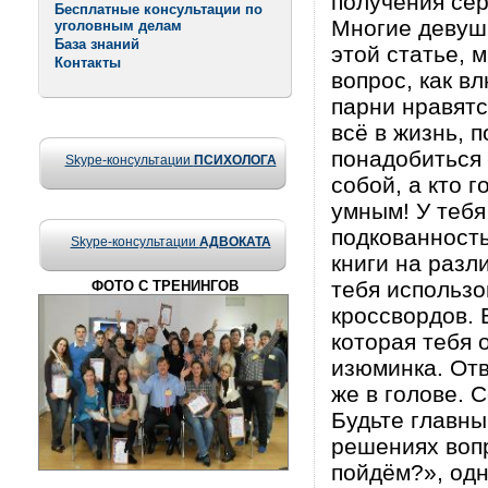
получения сер
Бесплатные консультации по
Многие девушк
уголовным делам
База знаний
этой статье, 
Контакты
вопрос, как вл
парни нравятс
всё в жизнь, п
понадобиться 
Skype-консультации
ПСИХОЛОГА
собой, а кто г
умным! У тебя
подкованность
Skype-консультации
АДВОКАТА
книги на разл
тебя использо
ФОТО С ТРЕНИНГОВ
кроссвордов. 
которая тебя 
изюминка. Отв
же в голове. С
Будьте главны
решениях вопр
пойдём?», одн