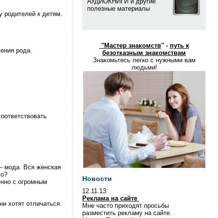
АУДИОКНИГИ и другие
полезные материалы
у родителей к детям.
"
Мастер знакомств
" -
путь к
ения рода.
безотказным знакомствам
Знакомьтесь легко с нужными вам
людьми!
соответствовать
 – мода. Вся женская
го?
Новости
енно с огромным
12.11.13
Реклама на сайте
ни хотят отличаться
Мне часто приходят просьбы
разместить рекламу на сайте.