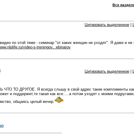
Все раздел
Цитировать выделенное
|
видео по этой теме - семинар "от каких женщин не уходят". Я даже и не
www.nlplife.ru/video-s-treningov...ebinarov
0
Цитировать выделенное
|
ЧТО ТО ДРУГОЕ. Я всегда слышу в свой адрес такие комплименты как 
ожет и поддержит,те такая как все.....а потом уходят с моими подругами
омство, общаясь целый вечер.
ие