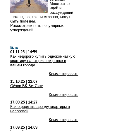
Множество
идей и
рассуждений
ложны, но, как ни странно, могут
быть полезны.
Рассмотрим пять популярных
утверждений.
Блог
01.11.25
|
14:59
Как недорого купить однокомнатную
квартиру на вторичном рынке в
вашем городе
Комментировать
15.10.25
|
22:07
Обзор БК БетСити
Комментировать
17.09.25
|
14:27
Как оформить аренду квартиры в
налоговой
Комментировать
17.09.25
|
14:09