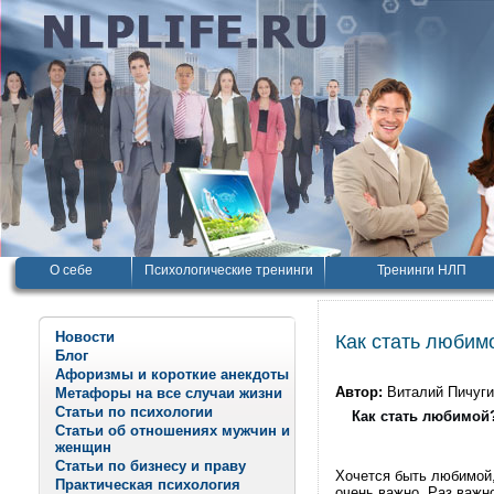
О себе
Психологические тренинги
Тренинги НЛП
Новости
Как стать любим
Блог
Афоризмы и короткие анекдоты
Автор:
Виталий Пичуг
Метафоры на все случаи жизни
Статьи по психологии
Как стать любимой
Статьи об отношениях мужчин и
женщин
Статьи по бизнесу и праву
Хочется быть любимой,
Практическая психология
очень важно. Раз важно