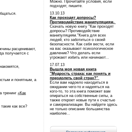
Можно. Прочитайте условия, если
подходят, пишите.
13.10.13
общаться.
Как проходят допросы?
Противодействие манипуляциям.
Скачать новую книгу "Как проходят
допросы? Противодействие
манипуляциям."Книга для всех
людей, кто заботиться о своей
безопасности. Как себя вести, если
на вас оказывают психологическое
жчины расценивают,
давление? Что делать если
да получается с
угрожают избить или начинают...
17.07.13
накомятся,
Вышла моя новая книга
"Мудрость страха: как понять и
преодолеть свой страх?"
остым и понятным, а
Если вам надоело находиться в
ожидании чего-то и надеяться на
кого-то, то эта книга поможет вам
на тренинг
«Как
опираться на собственные силы, а
также откроет новые пути к счастью
и самореализации. Вы найдете здесь
 такие как все?
не только описание большинства
наиболее...