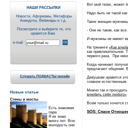
Вот мой тезис, может б
НАШИ РАССЫЛКИ
Надо быть не такой как
Новости, Aфоризмы, Метафоры
Анекдоты, Вебинары и т.д.
Таких женщин мужчины 
Посмотрите и выберете те, что
- Они не такие, как все.
нравятся Вам.
И мужчины не имеют вв
e-mail
На тренинге
«Как влюб
как привлекательное. 
первого раза. При неко
Когда начинает получа
предлагают общение. Ве
Слушать ПОДКАСТЫ онлайн
Девушкам нравится это
главное естественным.
Можно так и проходить
Новые статьи
влюбить себя любого»
Стены и мосты
Всем только хочется ст
Есть знакомая
SOS: Спаси Отношен
пара.
Я их знаю
много лет. Всю
молодость они