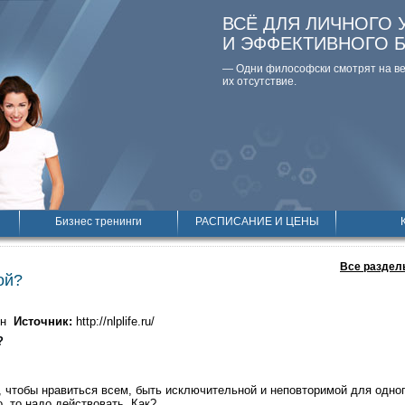
ВСЁ ДЛЯ ЛИЧНОГО 
И ЭФФЕКТИВНОГО 
— Одни философски смотpят на вещ
их отсутствие.
Бизнес тренинги
РАСПИСАНИЕ И ЦЕНЫ
Все раздел
ой?
ин
Источник:
http://nlplife.ru/
?
 чтобы нравиться всем, быть исключительной и неповторимой для одно
, то надо действовать. Как?