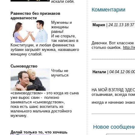
искали себя.
Комментарии
Равенство без признаков
адекватности
Мужчины и
Мария
|
24.11.13 18:37
женщины
равны!
И не спорьте,
так написано в
Девочки. Вот классное 
Конституции, и любая феминистка
столько ошибок.
http://
зубами загрызёт мужика, назвавшего
женщину слабой.
Сыноводство
Чтобы не
Натали
|
04.04.12 06:0
мучиться
НА МОЙ ВЗГЛЯД ЗДЕСЬ 
«свиноводством» - это когда из сына
отзывчивая, всегда пом
уже вырос свин - полезно
заниматься «сыноводством»,
иногда и начинаю знак
пока есть шанс воспитать из
маленького мальчика достойного
мужчину.
Новое сообщен
Делай только то, что хочешь