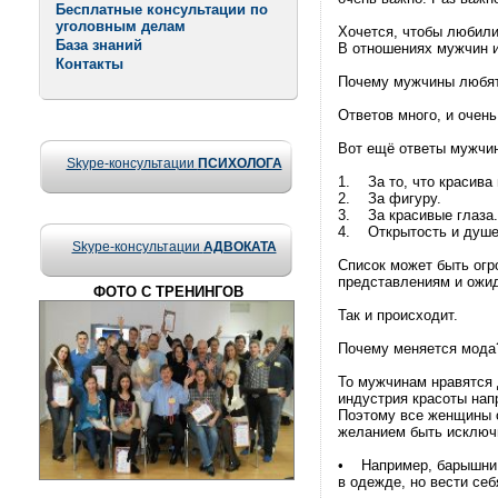
Бесплатные консультации по
уголовным делам
Хочется, чтобы любили 
База знаний
В отношениях мужчин и
Контакты
Почему мужчины любя
Ответов много, и очен
Вот ещё ответы мужчи
Skype-консультации
ПСИХОЛОГА
1. За то, что красива 
2. За фигуру.
3. За красивые глаза.
4. Открытость и душе
Skype-консультации
АДВОКАТА
Список может быть огр
представлениям и ожи
ФОТО С ТРЕНИНГОВ
Так и происходит.
Почему меняется мода
То мужчинам нравятся 
индустрия красоты нап
Поэтому все женщины о
желанием быть исключ
• Например, барышни л
в одежде, но вести се