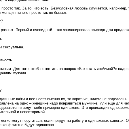
просто так. За то, что есть. Безусловная любовь случается, например, 
 женщин ничего просто так не бывает.
т?
ь разных. Первый и очевидный – так запланировала природа для продолж
н.
и сексуальна.
вность.
омным. Для того, чтобы ответить на вопрос «Как стать любимой?» надо 
даниям мужчин.
?
длинные юбки и все носят именно их, то короткие, ничего не поделаешь
равлена на одно – женщине надо понравиться мужчине. Или ещё для че
деваются и ведут себя примерно одинаково. Это происходит одноврем
ительной и неповторимой.
егко могут поругаться, если придут на работу в одинаковых сапогах. О
бя конфликтно будут одинаково.