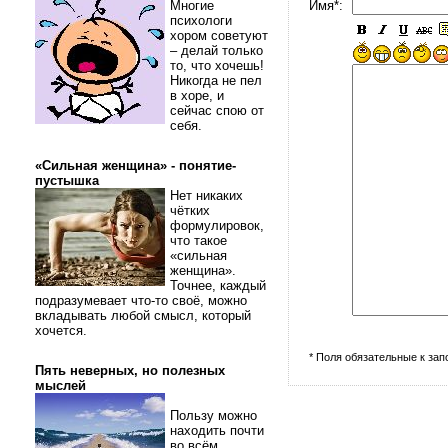
Многие
Имя*:
психологи
хором советуют
– делай только
то, что хочешь!
Никогда не пел
в хоре, и
сейчас спою от
себя.
«Сильная женщина» - понятие-
пустышка
Нет никаких
чётких
формулировок,
что такое
«сильная
женщина».
Точнее, каждый
подразумевает что-то своё, можно
вкладывать любой смысл, который
хочется.
* Поля обязательные к за
Пять неверных, но полезных
мыслей
Пользу можно
находить почти
во всём.