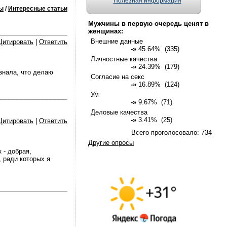
Полезная информация
ы
/
Интересные статьи
Мужчины в первую очередь ценят в
женщинах:
Внешние данные
Цитировать
|
Ответить
-»
45.64% (335)
Личностные качества
-»
24.39% (179)
 знала, что делаю
Согласие на секс
-»
16.89% (124)
Ум
-»
9.67% (71)
Деловые качества
-»
3.41% (25)
Цитировать
|
Ответить
Всего проголосовало: 734
Другие опросы
- добрая,
, ради которых я