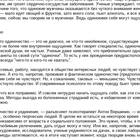
м, им грозят сердечно-сосудистые заболевания. Ученые утверждают, чт
чине того, что одинокие мужчины оказываются без чуткого внимания жен
— мало едят овощей и фруктов, зато много соли, пьют алкоголь, и все э
чем, сейчас мы говорим не о мужчинах. Ведь одинокими себя могут ощу
во
что одиночество — это не диагноз, не что-то неизбежное, существующее
го не более чем внутреннее ощущение. Как говорят специалисты, одиноч
ской души, ее частью. Ученые даже заявляют, что приблизительно одн
анеты по своей сути "одиночки". То есть у них врожденная предрасполо
сегда "чего-то и кого-то не хватать".
 семью, работу, находится в обществе интересных людей, но чувствует 
но. А кто-то, напротив, проживая в фактическом одиночестве (предполо
ким себя не чувствует. Но, к сожалению, таковых — меньшинство. Чувст
стнуло общество. И современные психологи по этому поводу бьют трево
что все поправимо. И совсем нетрудно начать ощущать себя, как эти сч
ва. Методы выхода из болезненных страданий есть, и избавление от ко
ожно.
очество и уединение, — разъясняет психотерапевт Антон Вершинин, — 
, особенно творческих людей. В целом же остаться на некоторое время 
независимо от возраста и социального положения. Это нужно, чтобы, к 
любимым увлечением, дать отдых мозгу и телу. Или же, напротив, активн
художники, исследователи, ученые уединяются на дачах, в своих лабор
риоды затягиваются, но в итоге наступает момент, когда творцам вновь 