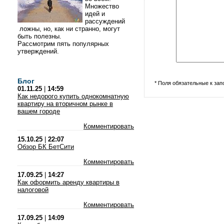
Множество
идей и
рассуждений
ложны, но, как ни странно, могут
быть полезны.
Рассмотрим пять популярных
утверждений.
Блог
* Поля обязательные к за
01.11.25
|
14:59
Как недорого купить однокомнатную
квартиру на вторичном рынке в
вашем городе
Комментировать
15.10.25
|
22:07
Обзор БК БетСити
Комментировать
17.09.25
|
14:27
Как оформить аренду квартиры в
налоговой
Комментировать
17.09.25
|
14:09