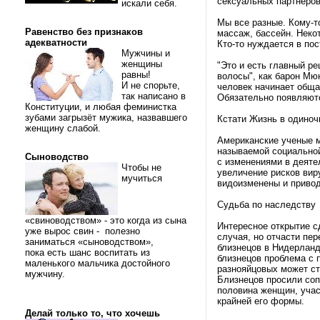
сексуальных партнеров
искали себя.
Мы все разные. Кому-т
Равенство без признаков
массаж, бассейн. Неко
адекватности
Кто-то нуждается в по
Мужчины и
женщины
"Это и есть главный р
равны!
волосы", как барон Мю
И не спорьте,
человек начинает обща
так написано в
Обязательно появляютс
Конституции, и любая феминистка
зубами загрызёт мужика, назвавшего
Кстати Жизнь в одиноч
женщину слабой.
Американские ученые 
называемой социальной 
Сыноводство
с изменениями в деяте
Чтобы не
увеличение рисков вир
мучиться
видоизменены и привод
Судьба по наследству
«свиноводством» - это когда из сына
Интересное открытие с
уже вырос свин - полезно
случая, но отчасти пе
заниматься «сыноводством»,
близнецов в Нидерланд
пока есть шанс воспитать из
близнецов проблема с 
маленького мальчика достойного
разнояйцовых может ст
мужчину.
Близнецов просили соп
половина женщин, учас
крайней его формы.
Делай только то, что хочешь