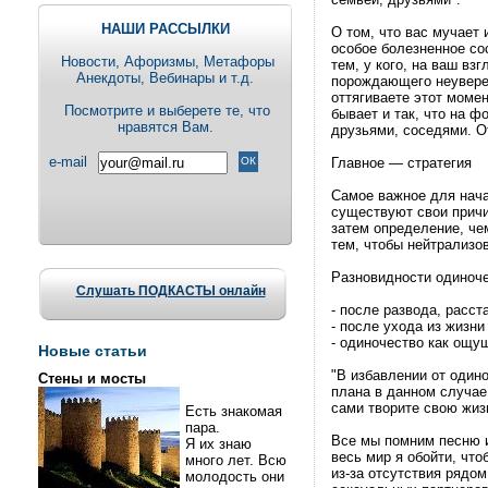
НАШИ РАССЫЛКИ
О том, что вас мучает
особое болезненное сос
Новости, Aфоризмы, Метафоры
тем, у кого, на ваш вз
Анекдоты, Вебинары и т.д.
порождающего неуверен
оттягиваете этот момен
Посмотрите и выберете те, что
бывает и так, что на 
нравятся Вам.
друзьями, соседями. 
e-mail
Главное — стратегия
Самое важное для нача
существуют свои причи
затем определение, че
тем, чтобы нейтрализо
Разновидности одиноче
Слушать ПОДКАСТЫ онлайн
- после развода, расс
- после ухода из жизни
- одиночество как ощу
Новые статьи
"В избавлении от один
Стены и мосты
плана в данном случае
сами творите свою жиз
Есть знакомая
пара.
Все мы помним песню из
Я их знаю
весь мир я обойти, чт
много лет. Всю
из-за отсутствия рядо
молодость они