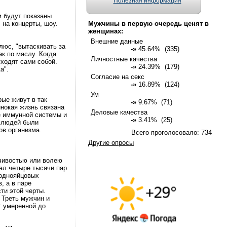
Полезная информация
м будут показаны
 на концерты, шоу.
Мужчины в первую очередь ценят в
женщинах:
Внешние данные
люс, "вытаскивать за
-»
45.64% (335)
к по маслу. Когда
Личностные качества
ходят сами собой.
-»
24.39% (179)
а".
Согласие на секс
-»
16.89% (124)
Ум
ые живут в так
-»
9.67% (71)
инокая жизнь связана
Деловые качества
е иммунной системы и
-»
3.41% (25)
х людей были
ов организма.
Всего проголосовало: 734
Другие опросы
нчивостью или волею
ал четыре тысячи пар
 однояйцовых
, а в паре
ти этой черты.
 Треть мужчин и
т умеренной до