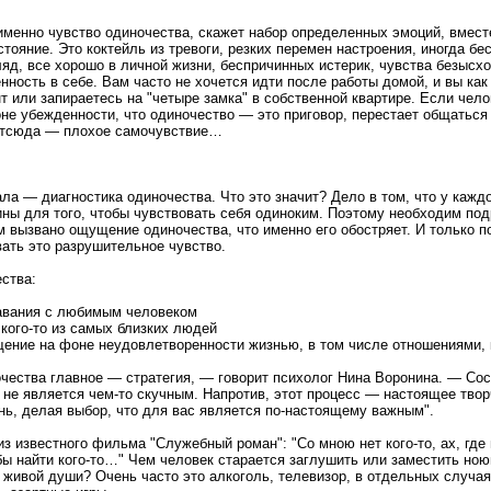
 именно чувство одиночества, скажет набор определенных эмоций, вмес
тояние. Это коктейль из тревоги, резких перемен настроения, иногда бе
гляд, все хорошо в личной жизни, беспричинных истерик, чувства безысх
ность в себе. Вам часто не хочется идти после работы домой, и вы как
т или запираетесь на "четыре замка" в собственной квартире. Если чело
фоне убежденности, что одиночество — это приговор, перестает общатьс
Отсюда — плохое самочувствие…
ла — диагностика одиночества. Что это значит? Дело в том, что у кажд
ны для того, чтобы чувствовать себя одиноким. Поэтому необходим под
м вызвано ощущение одиночества, что именно его обостряет. И только п
вать это разрушительное чувство.
ства:
тавания с любимым человеком
 кого-то из самых близких людей
щение на фоне неудовлетворенности жизнью, в том числе отношениями, 
очества главное — стратегия, — говорит психолог Нина Воронина. — Сос
 не является чем-то скучным. Напротив, этот процесс — настоящее твор
нь, делая выбор, что для вас является по-настоящему важным".
 известного фильма "Служебный роман": "Со мною нет кого-то, ах, где 
обы найти кого-то…" Чем человек старается заглушить или заместить но
м живой души? Очень часто это алкоголь, телевизор, в отдельных случа