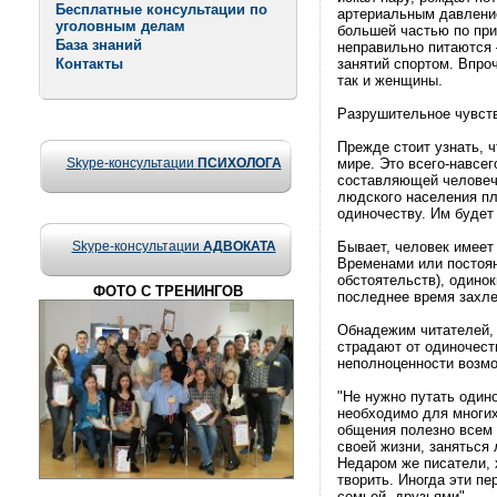
Бесплатные консультации по
артериальным давление
уголовным делам
большей частью по при
База знаний
неправильно питаются 
Контакты
занятий спортом. Впро
так и женщины.
Разрушительное чувст
Прежде стоит узнать, 
Skype-консультации
ПСИХОЛОГА
мире. Это всего-навсе
составляющей человече
людского населения пл
одиночеству. Им будет в
Skype-консультации
АДВОКАТА
Бывает, человек имеет
Временами или постоян
обстоятельств), одино
ФОТО С ТРЕНИНГОВ
последнее время захле
Обнадежим читателей, 
страдают от одиночест
неполноценности возм
"Не нужно путать один
необходимо для многих
общения полезно всем 
своей жизни, заняться 
Недаром же писатели, 
творить. Иногда эти пе
семьей, друзьями".