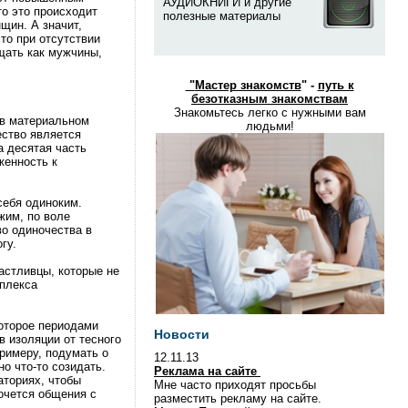
АУДИОКНИГИ и другие
о это происходит
полезные материалы
щин. А значит,
то при отсутствии
щать как мужчины,
"
Мастер знакомств
" -
путь к
безотказным знакомствам
Знакомьтесь легко с нужными вам
 в материальном
людьми!
ество является
а десятая часть
женность к
себя одиноким.
жим, по воле
во одиночества в
гу.
астливцы, которые не
мплекса
которое периодами
Новости
в изоляции от тесного
примеру, подумать о
12.11.13
о что-то созидать.
Реклама на сайте
аториях, чтобы
Мне часто приходят просьбы
хочется общения с
разместить рекламу на сайте.