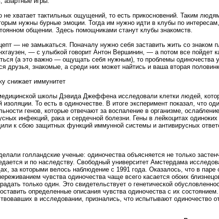
, азартные игры.
о не хватает тактильных ощущений, то есть прикосновений. Таким людя
торым нужны бурные эмоции. Тогда им нужно идти в клубы по интересам,
стоянном общении. Здесь помощниками станут клубы знакомств.
ецепт — не замыкаться. Поначалу нужно себя заставить жить со знаком п
нхгаузен, — с улыбкой говорит Антон Вершинин, — а потом все пойдет ка
ться (а это важно — ощущать себя нужным), то проблемы одиночества у
я друзья, знакомые, а среди них может найтись и ваша вторая половинк
ку снижает иммунитет
медицинской школы Дэвида Джеффена исследовали клетки людей, котор
изоляции. То есть в одиночестве. В итоге эксперимент показал, что од
льности генов, которые отвечают за воспаление в организме, ослаблени
усных инфекций, рака и сердечной болезни. Гены в лейкоцитах одиноки
или к сбою защитных функций иммунной системы и антивирусных ответ
делали голландские ученые: одиночества объясняется не только засте
редается и по наследству. Свободный университет Амстердама исследов
ах, за которыми велось наблюдение с 1991 года. Оказалось, что в паре
переживанием чувства одиночества чаще всего касается обоих близнецов
радать только один. Это свидетельствует о генетической обусловленнос
оставить определенные описания чувства одиночества с их состоянием.
твовавших в исследовании, признались, что испытывают одиночество о