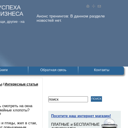
УСПЕХА
БИЗНЕСА
Анонс тренингов:
В данном разделе
новостей нет.
и, дpугие - на
Книги
Обратная связь
Контакты
ы
/
Интересные статьи
ь смотреть на окна
емейные хлопоты?
?
Посетите наш интернет магазин!
и птицы, жил в стае,
ПЛАТНЫЕ и БЕСПЛАТНЫЕ
ают повышенным