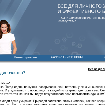
ВСЁ ДЛЯ ЛИЧНОГО 
И ЭФФЕКТИВНОГО 
— Одни философски смотpят на вещ
их отсутствие.
Бизнес тренинги
РАСПИСАНИЕ И ЦЕНЫ
Все раздел
одиночества?
plife.ru/
ка. Тогда идешь на кухню, завариваешь чай, встаешь у окна и начинаеш
в. И угадывать, что происходит в каждой из квартир, где горит свет. С
и кто-то так же, как ты, вдруг почувствовал себя невыносимо одиноким
а люди даже умирают. Природой заложено, чтобы человек, как все звери 
томство. По статистике, мужчины, живущие в одиночестве, чаще страд