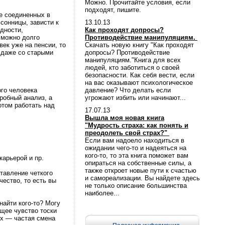
Можно. Прочитайте условия, если
подходят, пишите.
те соединенных в
ссонницы, зависти к
13.10.13
одности,
Как проходят допросы?
 можно долго
Противодействие манипуляциям.
век уже на пенсии, то
Скачать новую книгу "Как проходят
я даже со старыми
допросы? Противодействие
манипуляциям."Книга для всех
людей, кто заботиться о своей
безопасности. Как себя вести, если
на вас оказывают психологическое
ого человека
давление? Что делать если
робный анализ, а
угрожают избить или начинают...
отом работать над
17.07.13
Вышла моя новая книга
"Мудрость страха: как понять и
преодолеть свой страх?"
Если вам надоело находиться в
ожидании чего-то и надеяться на
кого-то, то эта книга поможет вам
карьерой и пр.
опираться на собственные силы, а
также откроет новые пути к счастью
тавление четкого
и самореализации. Вы найдете здесь
чество, то есть вы
не только описание большинства
наиболее...
найти кого-то? Могу
ющее чувство тоски
ях — частая смена