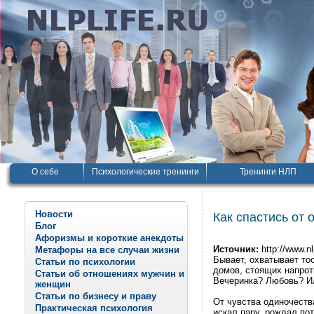
О себе
Психологические тренинги
Тренинги НЛП
Новости
Как спастись от 
Блог
Афоризмы и короткие анекдоты
Источник:
http://www.nl
Метафоры на все случаи жизни
Бывает, охватывает тос
Статьи по психологии
домов, стоящих напроти
Статьи об отношениях мужчин и
Вечеринка? Любовь? Ил
женщин
Статьи по бизнесу и праву
От чувства одиночеств
Практическая психология
искал пару, рождал по