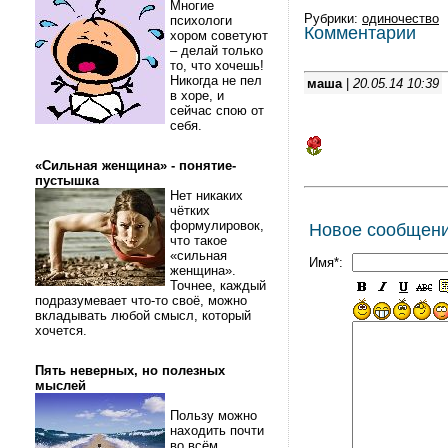
Многие
Рубрики:
одиночество
психологи
Комментарии
хором советуют
– делай только
то, что хочешь!
Никогда не пел
маша
|
20.05.14 10:39
в хоре, и
сейчас спою от
себя.
«Сильная женщина» - понятие-
пустышка
Нет никаких
чётких
формулировок,
Новое сообщен
что такое
«сильная
Имя*:
женщина».
Точнее, каждый
подразумевает что-то своё, можно
вкладывать любой смысл, который
хочется.
Пять неверных, но полезных
мыслей
Пользу можно
находить почти
во всём.