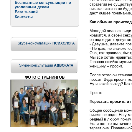
Бесплатные консультации по
стратегии не существуе
уголовным делам
никакая истина не буд
База знаний
даст общее понимание,
Контакты
Как обычно происход
Молодой человек видит
нравится, а своей сек
он подходит к девушке 
Skype-консультации
ПСИХОЛОГА
- Девушка, давайте по
- Не даю, не знакомлюс
Она, как правило, быст
Мы все хотим нравитьс
Главная ошибка мужчин
Skype-консультации
АДВОКАТА
женщину – просит.
После этого он станов
ФОТО С ТРЕНИНГОВ
просит. Ведь просят те,
Ну и какой выход? Как
Просто.
Перестать просить и 
Общее сообщение может
ничего не надо. Но у м
бедный в любом понима
Если нет, то вы ничего
теряет она. Правильно