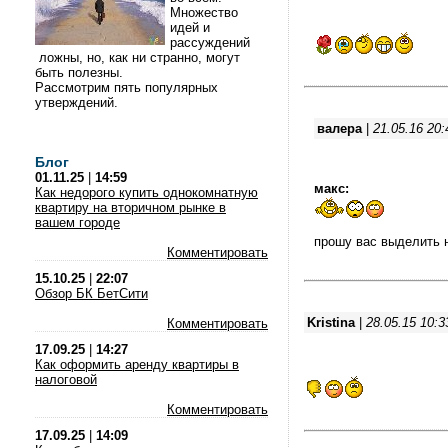
Множество
идей и
рассуждений
ложны, но, как ни странно, могут
быть полезны.
Рассмотрим пять популярных
утверждений.
валера
|
21.05.16 20:
Блог
01.11.25
|
14:59
макс:
Как недорого купить однокомнатную
квартиру на вторичном рынке в
вашем городе
прошу вас выделить 
Комментировать
15.10.25
|
22:07
Обзор БК БетСити
Kristina
|
28.05.15 10:3
Комментировать
17.09.25
|
14:27
Как оформить аренду квартиры в
налоговой
Комментировать
17.09.25
|
14:09