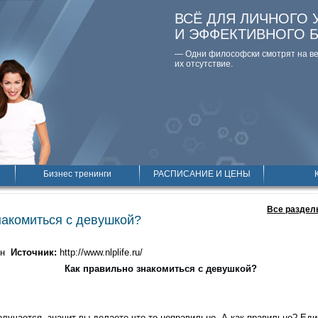
ВСЁ ДЛЯ ЛИЧНОГО 
И ЭФФЕКТИВНОГО 
— Одни философски смотpят на вещ
их отсутствие.
Бизнес тренинги
РАСПИСАНИЕ И ЦЕНЫ
Все раздел
накомиться с девушкой?
ин
Источник:
http://www.nlplife.ru/
Как правильно знакомиться с девушкой?
олучается, значит вы делаете что-то неправильно. А как правильно? Ед