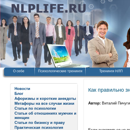
О себе
Психологические тренинги
Тренинги НЛП
Новости
Как правильно з
Блог
Афоризмы и короткие анекдоты
Автор:
Виталий Пичуг
Метафоры на все случаи жизни
Статьи по психологии
Статьи об отношениях мужчин и
женщин
Статьи по бизнесу и праву
Практическая психология
Если знакомиться не п