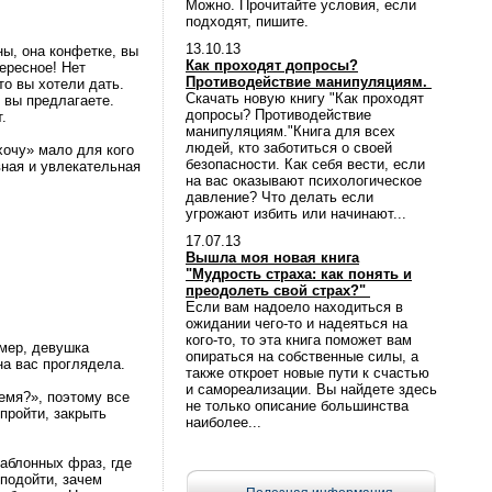
Можно. Прочитайте условия, если
подходят, пишите.
13.10.13
ны, она конфетке, вы
Как проходят допросы?
ересное! Нет
Противодействие манипуляциям.
то вы хотели дать.
Скачать новую книгу "Как проходят
о вы предлагаете.
допросы? Противодействие
.
манипуляциям."Книга для всех
людей, кто заботиться о своей
хочу» мало для кого
безопасности. Как себя вести, если
вная и увлекательная
на вас оказывают психологическое
давление? Что делать если
угрожают избить или начинают...
17.07.13
Вышла моя новая книга
"Мудрость страха: как понять и
преодолеть свой страх?"
Если вам надоело находиться в
ожидании чего-то и надеяться на
кого-то, то эта книга поможет вам
имер, девушка
опираться на собственные силы, а
на вас проглядела.
также откроет новые пути к счастью
и самореализации. Вы найдете здесь
ремя?», поэтому все
не только описание большинства
пройти, закрыть
наиболее...
шаблонных фраз, где
подойти, зачем