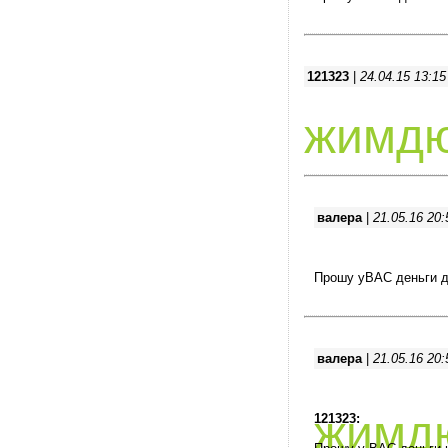
121323
|
24.04.15 13:15
жимд
валера
|
21.05.16 20:
Прошу уВАС деньги д
валера
|
21.05.16 20:
жимд
121323: