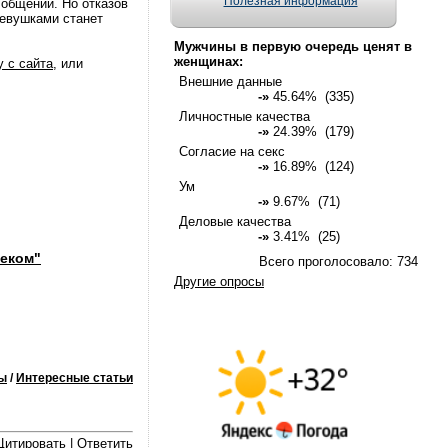
Полезная информация
 общении. Но отказов
девушками станет
Мужчины в первую очередь ценят в
женщинах:
у с сайта
, или
Внешние данные
-»
45.64% (335)
Личностные качества
-»
24.39% (179)
Согласие на секс
-»
16.89% (124)
Ум
-»
9.67% (71)
Деловые качества
-»
3.41% (25)
веком"
Всего проголосовало: 734
Другие опросы
ы
/
Интересные статьи
Цитировать
|
Ответить