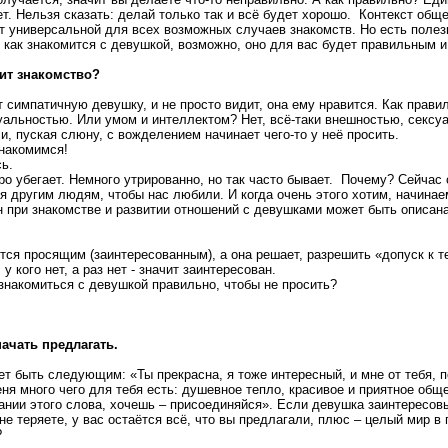
т. Нельзя сказать: делай только так и всё будет хорошо. Контекст обще
ет универсальной для всех возможных случаев знакомств. Но есть полез
 как знакомится с девушкой, возможно, оно для вас будет правильным 
ит знакомство?
 симпатичную девушку, и не просто видит, она ему нравится. Как правил
суальностью. Или умом и интеллектом? Нет, всё-таки внешностью, секс
и, пуская слюну, с вожделением начинает чего-то у неё просить.
знакомимся!
ь.
ро убегает. Немного утрированно, но так часто бывает. Почему? Сейчас
я другим людям, чтобы нас любили. И когда очень этого хотим, начинае
 при знакомстве и развитии отношений с девушками может быть описана
ится просящим (заинтересованным), а она решает, разрешить «допуск к 
 у кого нет, а раз нет - значит заинтересован.
 знакомиться с девушкой правильно, чтобы не просить?
начать предлагать.
 быть следующим: «Ты прекрасна, я тоже интересный, и мне от тебя, п
еня много чего для тебя есть: душевное тепло, красивое и приятное общ
нии этого слова, хочешь – присоединяйся». Если девушка заинтересов
 не теряете, у вас остаётся всё, что вы предлагали, плюс – целый мир в 
?