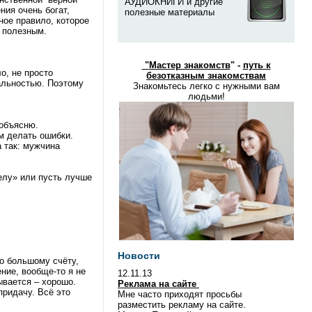
АУДИОКНИГИ и другие
ния очень богат,
полезные материалы
ное правило, которое
и полезным.
"
Мастер знакомств
" -
путь к
о, не просто
безотказным знакомствам
уальностью. Поэтому
Знакомьтесь легко с нужными вам
людьми!
 объясню.
м делать ошибки.
 так: мужчина
телу» или пусть лучше
Новости
о большому счёту,
ение, вообще-то я не
12.11.13
ывается – хорошо.
Реклама на сайте
придачу. Всё это
Мне часто приходят просьбы
разместить рекламу на сайте.