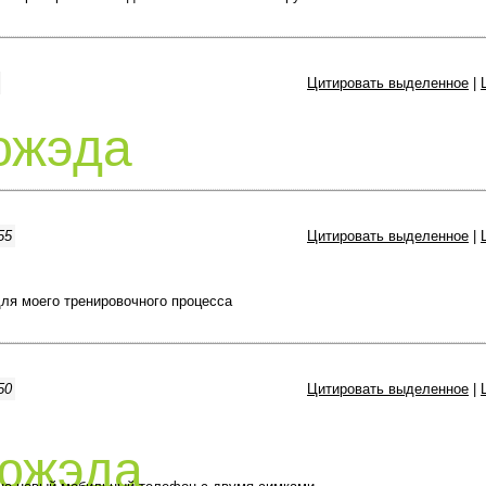
Цитировать выделенное
|
южэда
55
Цитировать выделенное
|
ля моего тренировочного процесса
50
Цитировать выделенное
|
южэда