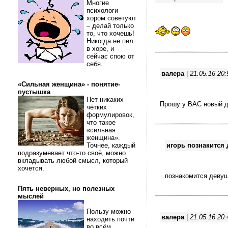
Многие
психологи
хором советуют
– делай только
то, что хочешь!
Никогда не пел
в хоре, и
сейчас спою от
себя.
валера
|
21.05.16 20:
«Сильная женщина» - понятие-
пустышка
Нет никаких
Прошу у ВАС новый д
чётких
формулировок,
что такое
«сильная
женщина».
Точнее, каждый
игорь познакится
подразумевает что-то своё, можно
вкладывать любой смысл, который
хочется.
познакомится девуш
Пять неверных, но полезных
мыслей
Пользу можно
валера
|
21.05.16 20:
находить почти
во всём.