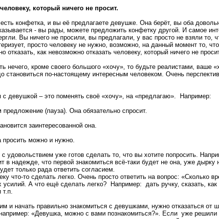
 человеку, который ничего не просит.
 есть конфетка, и вы её предлагаете девушке. Она берёт, вы оба доволь
казывается - вы рады, можете предложить конфетку другой. И самое инт
ргли. Вы ничего не просили, вы предлагали, у вас просто не взяли то, ч
теризует, просто человеку не нужно, возможно, на данный момент то, чт
 отказать, как невозможно отказать человеку, который ничего не просит
ь нечего, кроме своего большого «хочу», то будьте реалистами, ваше «
до становиться по-настоящему интересным человеком. Очень перспекти
 с девушкой – это поменять своё «хочу», на «предлагаю». Например:
м предложение (пауза). Она обязательно спросит.
тановится заинтересованной она.
а просить можно и нужно.
 с удовольствием уже готов сделать то, что вы хотите попросить. Напр
т в надежде, что первой знакомиться всё-таки будет не она, уже дырку 
будет только рада ответить согласием.
еку что-то сделать легко. Очень просто ответить на вопрос: «Сколько в
 усилий. А что ещё сделать легко? Например: дать ручку, сказать, как 
 т.п.
им и начать правильно знакомиться с девушками, нужно отказаться от 
 например: «Девушка, можно с вами познакомиться?». Если уже решили 