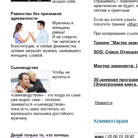
спрашивать? Знакомитьс
искали себя.
практически не будет, 
лёгким и приятным.
Равенство без признаков
адекватности
Если вы хотите узнать
Мужчины и
посетите тренинг
«Маст
женщины
равны!
При копировании ссылк
И не спорьте,
так написано в
Тренинг "Мастер знак
Конституции, и любая феминистка
зубами загрызёт мужика, назвавшего
SOS: Спаси Отношен
женщину слабой.
Мастер знакомств. 
Сыноводство
Чтобы не
мучиться
30-дневная програ
(Электронная книга, 
«свиноводством» - это когда из сына
уже вырос свин - полезно
Нравится
заниматься «сыноводством»,
пока есть шанс воспитать из
маленького мальчика достойного
мужчину.
Комментарии
Делай только то, что хочешь
макс
|
20.06.15 18:42