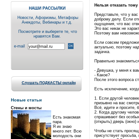
Нельзя отказать тому
НАШИ РАССЫЛКИ
Представьте, что у вас
Новости, Aфоризмы, Метафоры
доброму делу. Если от
Анекдоты, Вебинары и т.д.
ощущения, что вас отве
Это вас никак не харак
Посмотрите и выберете те, что
Поэтому вам невозможно
нравятся Вам.
Если совсем предложит
e-mail
актуально, поэтому на
задачка.
Правильно знакомиться
- Девушка, у меня к ва
- Какое?
После этого вопроса с
Слушать ПОДКАСТЫ онлайн
Есть исключение, когд
1. Если другой человек
Новые статьи
призывно на вас смотри
Всё, идите и просите, 
Стены и мосты
2. Когда другому челов
спрашивают без особых
Есть знакомая
(открыть) дверь (окно) и
пара.
Я их знаю
Чтобы не стать просящ
много лет. Всю
присутствует просьба,
молодость они