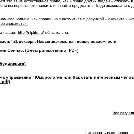
я это ваше естественное право, как и право других людей – отказать в
если вы перестанете просить и начнёте предлагать. Тогда знакомство с 
 намного больше, как правильно знакомиться с девушкой –
скачайте книг
ер знакомств».
а на сайт
http://nlplife.ru/
обязательна.
омств" 21 декабря. Новые знакомства - новые возможности!
ия Сейчас. (Электронная книга, PDF)
(Аудиокнига)
мма упражнений "Юморология или Как стать интересным чело
.pdf)
Все раздел
Цитировать выделенное
|