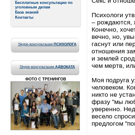
Секс и отнош
Бесплатные консультации по
уголовным делам
База знаний
Психологи утв
Контакты
– рождаются, 
Конечно, хоче
вечно, но, ув
гаснут или пе
Skype-консультации
ПСИХОЛОГА
отношения за
и землей срод
чем мертв, ил
Skype-консультации
АДВОКАТА
Моя подруга у
ФОТО С ТРЕНИНГОВ
человеком. Ко
никто не уста
фразу "мы люб
уверенно. Нед
весело спроси
предлогом "по