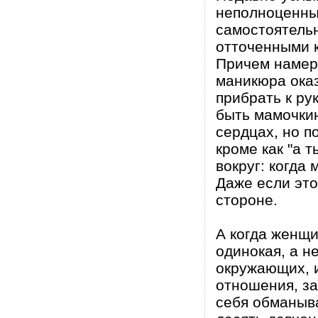
неполноценные
самостоятельн
отточенными к
Причем намерт
маникюра оказ
прибрать к ру
быть мамочкин
сердцах, но п
кроме как "а 
вокруг: когда
Даже если это
стороне.
А когда женщи
одинокая, а н
окружающих, и
отношения, за
себя обманыва