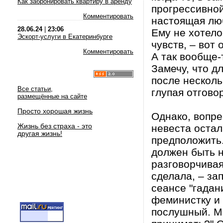
Как забронировать квартиру в аренду
прогрессивной
Комментировать
настоящая лю
28.06.24
|
23:06
Ему не хотело
Эскорт-услуги в Екатеринбурге
чувств, – вот
Комментировать
А так вообще-
Замечу, что д
после несколь
Все статьи,
глупая отгово
размещённые на сайте
Просто хорошая жизнь
Однако, вопре
Жизнь без страха - это
невеста остал
другая жизнь!
предположить.
должен быть н
разговорчивая
сделала, – за
сеансе "гадан
феминистку и 
послушный. М