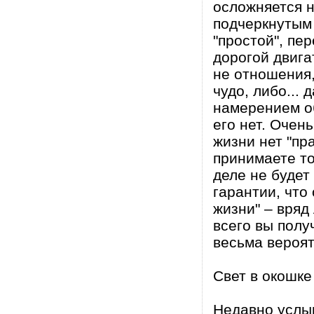
осложняется 
подчеркнутым 
"простой", пе
дорогой двига
не отношения,
чудо, либо... 
намерением об
его нет. Очен
жизни нет "пр
принимаете то
деле не будет 
гарантии, что
жизни" – вряд
всего вы полу
весьма вероят
Свет в окошке
Недавно услы