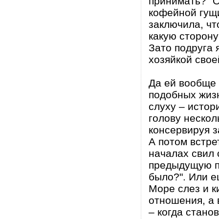
принимать?" О
кофейной гущи
заключила, чт
какую сторону
Зато подруга 
хозяйкой свое
Да ей вообще 
подобных жизн
слуху – истор
голову нескол
консервируя з
А потом встре
началах свил 
предыдущую па
было?". Или е
Море слез и 
отношения, а 
– когда стано