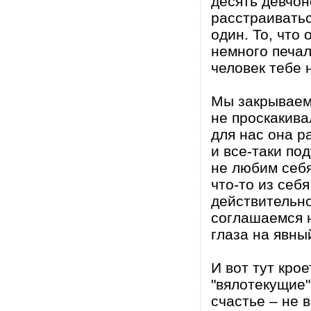
десять девчоно
расстраиватьс
один. То, что
немного печал
человек тебе 
Мы закрываем 
не проскакива
для нас она р
и все-таки по
не любим себя
что-то из себ
действительно
соглашаемся н
глаза на явны
И вот тут крое
"вялотекущие"
счастье – не в