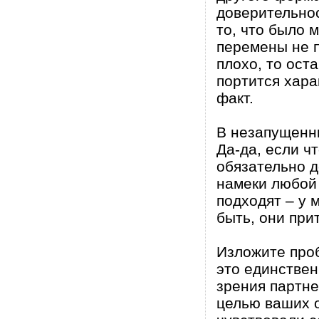
доверительнос
то, что было 
перемены не п
плохо, то оста
портится хара
факт.
В незапущенн
Да-да, если ч
обязательно д
намеки любой 
подходят – у 
быть, они при
Изложите проб
это единствен
зрения партне
целью ваших о