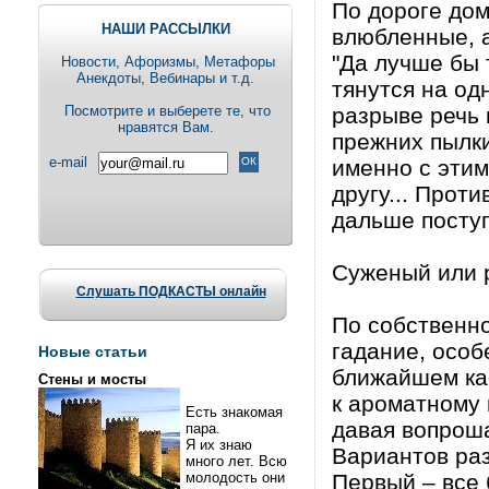
По дороге дом
НАШИ РАССЫЛКИ
влюбленные, 
"Да лучше бы 
Новости, Aфоризмы, Метафоры
Анекдоты, Вебинары и т.д.
тянутся на од
Посмотрите и выберете те, что
разрыве речь 
нравятся Вам.
прежних пылки
e-mail
именно с этим
другу... Прот
дальше поступ
Суженый или 
Слушать ПОДКАСТЫ онлайн
По собственно
гадание, особ
Новые статьи
ближайшем каф
Стены и мосты
к ароматному 
Есть знакомая
давая вопрош
пара.
Я их знаю
Вариантов раз
много лет. Всю
молодость они
Первый – все 