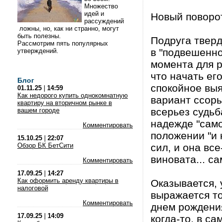
Множество
идей и
Новый поворо
рассуждений
ложны, но, как ни странно, могут
быть полезны.
Подруга тверд
Рассмотрим пять популярных
в "подвешенно
утверждений.
момента для р
что начать ег
Блог
спокойное вы
01.11.25
|
14:59
Как недорого купить однокомнатную
вариант ссоры
квартиру на вторичном рынке в
всерьез судьб
вашем городе
надежде "само
Комментировать
положении "и 
15.10.25
|
22:07
Обзор БК БетСити
сил, и она вс
виновата... са
Комментировать
17.09.25
|
14:27
Как оформить аренду квартиры в
Оказывается, 
налоговой
выражается то
Комментировать
днем рождения
17.09.25
|
14:09
когда-то, в с