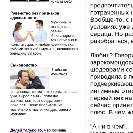
искали себя.
предпочтитель
потраченных 
Равенство без признаков
адекватности
Вообще-то, с 
Мужчины и
условиях уже 
женщины
равны!
сердца. Но ра
И не спорьте,
разобраться, 
так написано в
Конституции, и любая феминистка
зубами загрызёт мужика, назвавшего
женщину слабой.
Любит? Говори
зарекомендов
Сыноводство
шедеврами соб
Чтобы не
мучиться
приводила в п
подчеркивающи
интимные отно
«свиноводством» - это когда из сына
уже вырос свин - полезно
первый век на
заниматься «сыноводством»,
сейчас принят
пока есть шанс воспитать из
маленького мальчика достойного
плюс. В чем ж
мужчину.
"А ни в чем", 
Делай только то, что хочешь