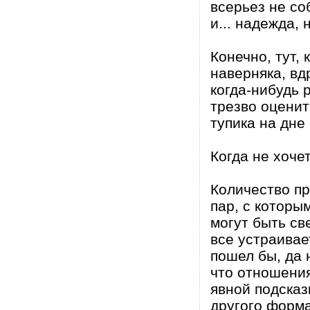
всерьез не со
и... надежда, 
Конечно, тут, 
наверняка, вд
когда-нибудь 
трезво оценит
тупика на дн
Когда не хоче
Количество пр
пар, с которы
могут быть св
все устраивает
пошел бы, да 
что отношени
явной подсказ
другого форм