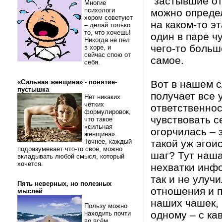
"застывшие от
Многие
психологи
можно определ
хором советуют
на каком-то э
– делай только
то, что хочешь!
один в паре ч
Никогда не пел
чего-то больш
в хоре, и
сейчас спою от
самое.
себя.
«Сильная женщина» - понятие-
Вот в нашем с
пустышка
получает все 
Нет никаких
чётких
ответственнос
формулировок,
чувствовать с
что такое
«сильная
огорчилась – 
женщина».
Точнее, каждый
такой уж эгои
подразумевает что-то своё, можно
шаг? Тут наша
вкладывать любой смысл, который
хочется.
нехватки инфо
так и не улучи
Пять неверных, но полезных
отношения и 
мыслей
наших чашек, 
Пользу можно
одному – с ка
находить почти
во всём.