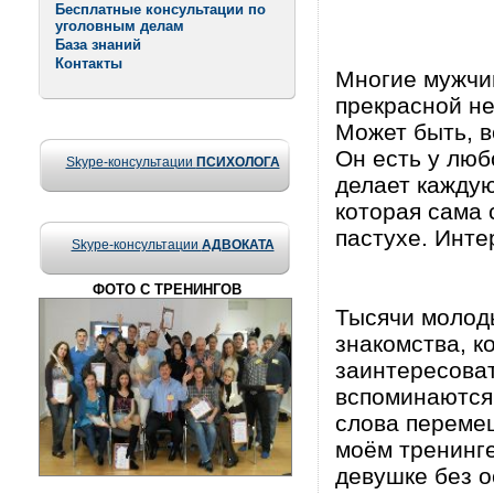
Бесплатные консультации по
уголовным делам
База знаний
Контакты
Многие мужчи
прекрасной не
Может быть, в
Он есть у люб
Skype-консультации
ПСИХОЛОГА
делает каждую
которая сама 
пастухе. Инте
Skype-консультации
АДВОКАТА
ФОТО С ТРЕНИНГОВ
Тысячи молод
знакомства, 
заинтересоват
вспоминаются 
слова перемеш
моём тренинге
девушке без о