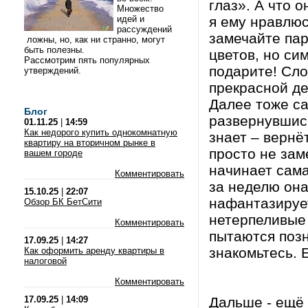
глаз». А что 
Множество
идей и
я ему нравлюс
рассуждений
замечайте пар
ложны, но, как ни странно, могут
быть полезны.
цветов, но си
Рассмотрим пять популярных
подарите! Сло
утверждений.
прекрасной де
Далее тоже са
Блог
развернувшись
01.11.25
|
14:59
Как недорого купить однокомнатную
знает – вернёт
квартиру на вторичном рынке в
просто не зам
вашем городе
начинает сама
Комментировать
за неделю она
15.10.25
|
22:07
нафантазирует
Обзор БК БетСити
нетерпеливые 
Комментировать
пытаются позн
17.09.25
|
14:27
знакомьтесь. 
Как оформить аренду квартиры в
налоговой
Комментировать
17.09.25
|
14:09
Дальше - ещё 