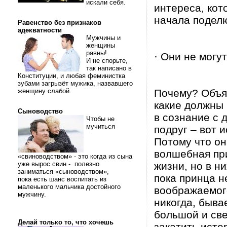
искали себя.
интереса, кот
начала подел
Равенство без признаков
адекватности
Мужчины и
женщины
равны!
· Они не могу
И не спорьте,
так написано в
Конституции, и любая феминистка
зубами загрызёт мужика, назвавшего
женщину слабой.
Почему? Объяс
какие должны
Сыноводство
в сознание с 
Чтобы не
мучиться
подруг – вот 
Потому что он
волшебная при
«свиноводством» - это когда из сына
уже вырос свин - полезно
жизни, но в н
заниматься «сыноводством»,
пока принца н
пока есть шанс воспитать из
маленького мальчика достойного
воображаемог
мужчину.
никогда, быва
большой и све
Делай только то, что хочешь
закатить исте