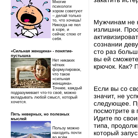
Многие
психологи
хором советуют
– делай только
то, что хочешь!
Мужчинам не н
Никогда не пел
излишни. Прос
в хоре, и
сейчас спою от
активизироват
себя.
сознании деву
сто раз боль
«Сильная женщина» - понятие-
пустышка
вы ей сможете
Нет никаких
чётких
крючок. Как? 
формулировок,
что такое
«сильная
женщина».
Если вы со св
Точнее, каждый
подразумевает что-то своё, можно
значит, не ус
вкладывать любой смысл, который
хочется.
следующее. П
посмотрите в 
Пять неверных, но полезных
Идите по свои
мыслей
типа, продолж
Пользу можно
который запус
находить почти
во всём.