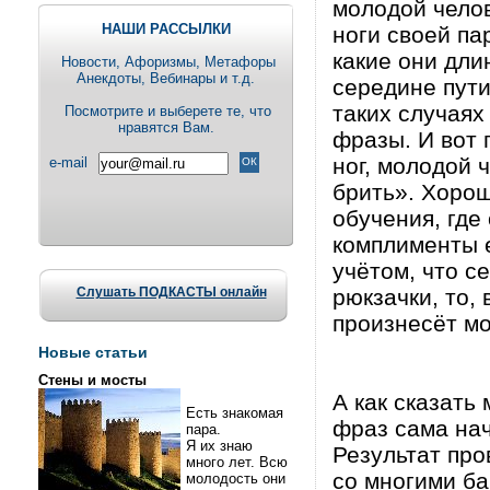
молодой чело
НАШИ РАССЫЛКИ
ноги своей па
какие они дли
Новости, Aфоризмы, Метафоры
Анекдоты, Вебинары и т.д.
середине пути,
таких случаях
Посмотрите и выберете те, что
нравятся Вам.
фразы. И вот 
ног, молодой 
e-mail
брить». Хорош
обучения, где
комплименты е
учётом, что с
Слушать ПОДКАСТЫ онлайн
рюкзачки, то,
произнесёт мо
Новые статьи
Стены и мосты
А как сказать
Есть знакомая
фраз сама нач
пара.
Я их знаю
Результат про
много лет. Всю
со многими б
молодость они