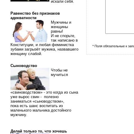
искали себя.
Равенство без признаков
адекватности
Мужчины и
женщины
равны!
И не спорьте,
так написано в
Конституции, и любая феминистка
* Поля обязательные к за
зубами загрызёт мужика, назвавшего
женщину слабой.
Сыноводство
Чтобы не
мучиться
«свиноводством» - это когда из сына
уже вырос свин - полезно
заниматься «сыноводством»,
пока есть шанс воспитать из
маленького мальчика достойного
мужчину.
Делай только то, что хочешь