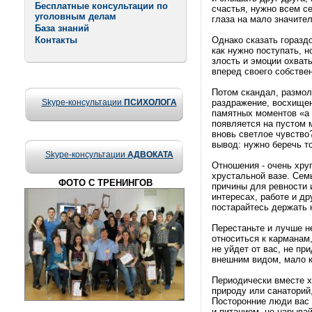
Бесплатные консультации по
счастья, нужно всем с
уголовным делам
глаза на мало значите
База знаний
Контакты
Однако сказать горазд
как нужно поступать, 
злость и эмоции охват
вперед своего собствен
Потом скандал, размолв
Skype-консультации
ПСИХОЛОГА
раздражение, восхищен
памятных моментов «а 
появляется на пустом 
вновь светлое чувство?
вывод: нужно беречь то
Skype-консультации
АДВОКАТА
Отношения - очень хруп
хрустальной вазе. Сем
ФОТО С ТРЕНИНГОВ
причины для ревности 
интересах, работе и др
постарайтесь держать 
Перестаньте и лучше н
относиться к карманам
не уйдет от вас, не пр
внешним видом, мало к
Периодически вместе х
природу или санаторий
Посторонние люди вас 
и питанием, не нарывай