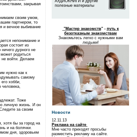
АУДИОКНИГИ и другие
тоинствами, закрывая
полезные материалы
онимаем своим умом,
вашим партнером, то
я и вечное выбивание
"
Мастер знакомств
" -
путь к
безотказным знакомствам
Знакомьтесь легко с нужными вам
ждается непонимание и
людьми!
орая состоит из
 ничего дурного не
й может родиться
у не войти. Делаем
им нужно как к
 выдумывать самому
 его хобби,
о человека,
адлежат. Тоже
ю личную жизнь. И он
 Следите за своим
Новости
12.11.13
 хотя бы за город на
Реклама на сайте
нь и на болячки.
Мне часто приходят просьбы
жимом дня, здоровьем
разместить рекламу на сайте.