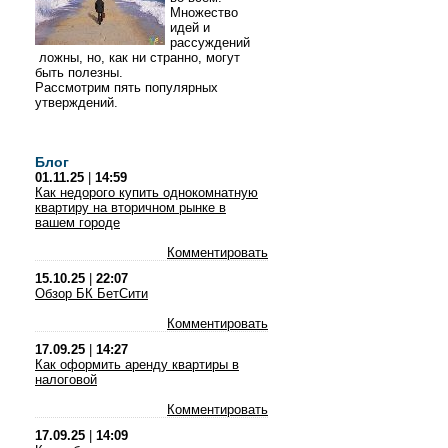
Множество
идей и
рассуждений
ложны, но, как ни странно, могут
быть полезны.
Рассмотрим пять популярных
утверждений.
Блог
01.11.25
|
14:59
Как недорого купить однокомнатную
квартиру на вторичном рынке в
вашем городе
Комментировать
15.10.25
|
22:07
Обзор БК БетСити
Комментировать
17.09.25
|
14:27
Как оформить аренду квартиры в
налоговой
Комментировать
17.09.25
|
14:09