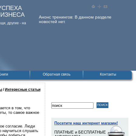
УСПЕХА
БИЗНЕСА
Анонс тренингов:
В данном разделе
новостей нет.
и, дpугие - на
Книги
Обратная связь
Контакты
ы
/
Интересные статьи
ется в том, что
еты, то самое важное
Посетите наш интернет магазин!
ное согласие. Люди
о научиться слушать
ПЛАТНЫЕ и БЕСПЛАТНЫЕ
тобы добиться