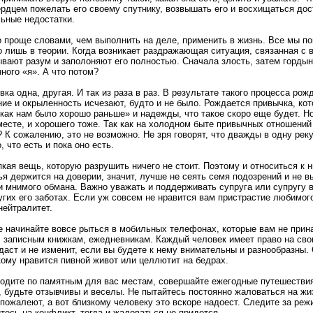
ердцем пожелать его своему спутнику, возвышать его и восхищаться дос
льные недостатки.
о проще словами, чем выполнить на деле, применить в жизнь. Все мы п
но лишь в теории. Когда возникает раздражающая ситуация, связанная с 
ывают разум и заполоняют его полностью. Сначала злость, затем гордын
ного «я». А что потом?
ка одна, другая. И так из раза в раз. В результате такого процесса ро
ие и окрыленность исчезают, будто и не было. Рождается привычка, кот
как нам было хорошо раньше» и надежды, что такое скоро еще будет. Но
месте, и хорошего тоже. Так как на холодном быте привычных отношени
 К сожалению, это не возможно. Не зря говорят, что дважды в одну рек
, что есть и пока оно есть.
кая вещь, которую разрушить ничего не стоит. Поэтому и относиться к н
ья держится на доверии, значит, лучше не сеять семя подозрений и не
и мнимого обмана. Важно уважать и поддерживать супруга или супругу в
угих его заботах. Если уж совсем не нравится вам пристрастие любимог
нейтралитет.
е начинайте вовсе рыться в мобильных телефонах, которые вам не прин
, записным книжкам, ежедневникам. Каждый человек имеет право на сво
идаст и не изменит, если вы будете к нему внимательны и разнообразны.
ому нравится пивной живот или целлютит на бедрах.
одите по памятным для вас местам, совершайте ежегодные путешествия,
, будьте отзывчивы и веселы. Не пытайтесь постоянно жаловаться на жиз
пожалеют, а вот близкому человеку это вскоре надоест. Следите за ре
тесь на конфликт, тогда и жаловаться не придется.