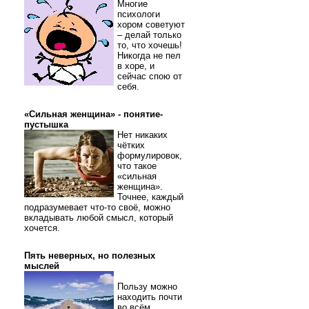
Многие
психологи
хором советуют
– делай только
то, что хочешь!
Никогда не пел
в хоре, и
сейчас спою от
себя.
«Сильная женщина» - понятие-
пустышка
Нет никаких
чётких
формулировок,
что такое
«сильная
женщина».
Точнее, каждый
подразумевает что-то своё, можно
вкладывать любой смысл, который
хочется.
Пять неверных, но полезных
мыслей
Пользу можно
находить почти
во всём.