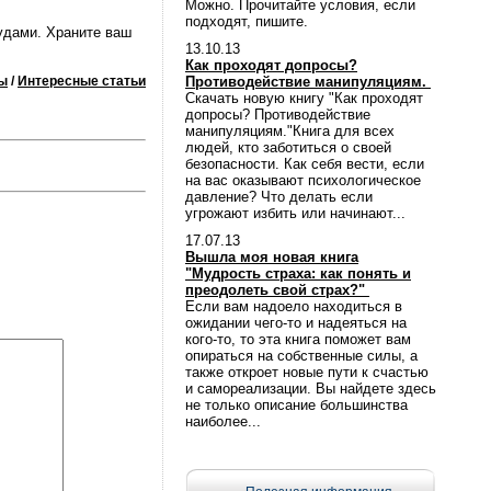
Можно. Прочитайте условия, если
подходят, пишите.
удами. Храните ваш
13.10.13
Как проходят допросы?
ы
/
Интересные статьи
Противодействие манипуляциям.
Скачать новую книгу "Как проходят
допросы? Противодействие
манипуляциям."Книга для всех
людей, кто заботиться о своей
безопасности. Как себя вести, если
на вас оказывают психологическое
давление? Что делать если
угрожают избить или начинают...
17.07.13
Вышла моя новая книга
"Мудрость страха: как понять и
преодолеть свой страх?"
Если вам надоело находиться в
ожидании чего-то и надеяться на
кого-то, то эта книга поможет вам
опираться на собственные силы, а
также откроет новые пути к счастью
и самореализации. Вы найдете здесь
не только описание большинства
наиболее...