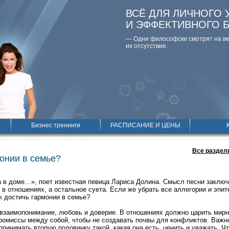
ВСЁ ДЛЯ ЛИЧНОГО 
И ЭФФЕКТИВНОГО 
— Одни философски смотpят на вещ
их отсутствие.
Бизнес тренинги
РАСПИСАНИЕ И ЦЕНЫ
Все раздел
монии в семье?
а в доме…», поет известная певица Лариса Долина. Смысл песни заключа
 в отношениях, а остальное суета. Если же убрать все аллегории и эпит
к достичь гармонии в семье?
 взаимопонимание, любовь и доверие. В отношениях должно царить мир
омиссы между собой, чтобы не создавать почвы для конфликтов. Важн
принимать вторую половинку такой, какая она есть, ценить и уважать. Ч