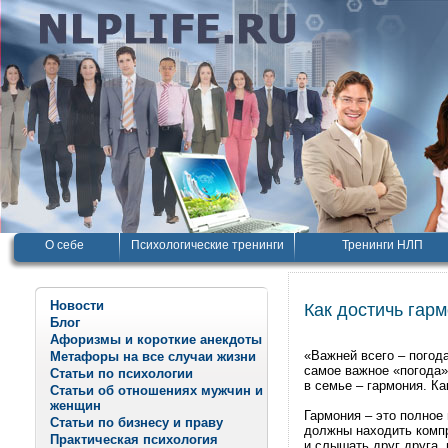
О себе
Психологические тренинги
Тренинги НЛП
Новости
Как достичь гар
Блог
Афоризмы и короткие анекдоты
«Важней всего – погод
Метафоры на все случаи жизни
самое важное «погода»
Статьи по психологии
в семье – гармония. Ка
Статьи об отношениях мужчин и
женщин
Гармония – это полное
Статьи по бизнесу и праву
должны находить компр
Практическая психология
и слышать друг друга, 