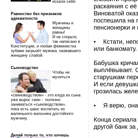
искали себя.
раскаяния с её
Виноватой оказ
Равенство без признаков
адекватности
поспешила на п
Мужчины и
пенсионерки и 
женщины
равны!
И не спорьте,
• Кстати, непо
так написано в
Конституции, и любая феминистка
или банкомату.
зубами загрызёт мужика, назвавшего
женщину слабой.
Бабушка кричал
Сыноводство
выплёвывает. 
Чтобы не
старушкам пере
мучиться
И если девушка
грозилась желе
«свиноводством» - это когда из сына
уже вырос свин - полезно
заниматься «сыноводством»,
• Я верю, она
пока есть шанс воспитать из
маленького мальчика достойного
мужчину.
Конца сериала
другой банк за
Делай только то, что хочешь