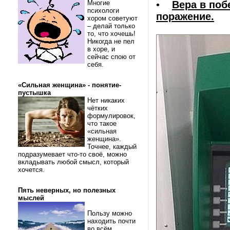
Многие
•
Вера в поб
психологи
поражение.
хором советуют
– делай только
то, что хочешь!
Никогда не пел
в хоре, и
сейчас спою от
себя.
«Сильная женщина» - понятие-
пустышка
Нет никаких
чётких
формулировок,
что такое
«сильная
женщина».
Точнее, каждый
подразумевает что-то своё, можно
вкладывать любой смысл, который
хочется.
Пять неверных, но полезных
мыслей
Пользу можно
находить почти
во всём.