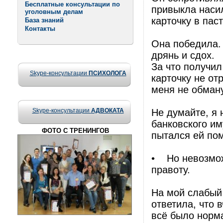
Бесплатные консультации по
привыкла насил
уголовным делам
карточку в пас
База знаний
Контакты
Она победила.
дрянь и сдох.
За что получил
Skype-консультации
ПСИХОЛОГА
карточку не от
меня не обман
Skype-консультации
АДВОКАТА
Не думайте, я
банковского им
ФОТО С ТРЕНИНГОВ
пытался ей пом
• Но невозмож
правоту.
На мой слабый
ответила, что 
всё было норм