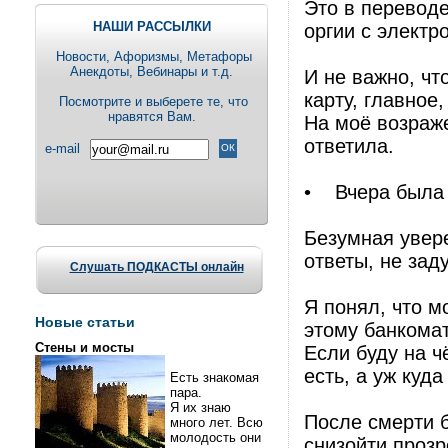
Это в переводе
НАШИ РАССЫЛКИ
оргии с электр
Новости, Aфоризмы, Метафоры
Анекдоты, Вебинары и т.д.
И не важно, чт
карту, главное
Посмотрите и выберете те, что
нравятся Вам.
На моё возраже
ответила.
e-mail
• Вчера была 
Безумная увер
ответы, не зад
Слушать ПОДКАСТЫ онлайн
Я понял, что м
Новые статьи
этому банкомат
Стены и мосты
Если буду на ч
есть, а уж куда
Есть знакомая
пара.
Я их знаю
После смерти б
много лет. Всю
молодость они
снизойти прозр