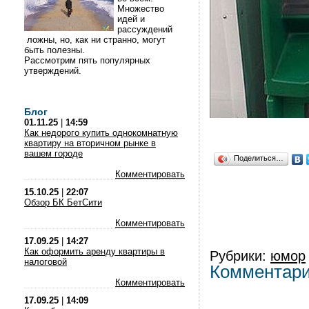
Множество
идей и
рассуждений
ложны, но, как ни странно, могут
быть полезны.
Рассмотрим пять популярных
утверждений.
Блог
01.11.25
|
14:59
Как недорого купить однокомнатную
квартиру на вторичном рынке в
вашем городе
Поделиться…
Комментировать
15.10.25
|
22:07
Обзор БК БетСити
Комментировать
17.09.25
|
14:27
Как оформить аренду квартиры в
Рубрики:
юмор
налоговой
Комментар
Комментировать
17.09.25
|
14:09