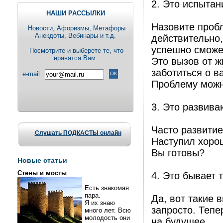
2. Это испытан
НАШИ РАССЫЛКИ
Назовите пробл
Новости, Aфоризмы, Метафоры
Анекдоты, Вебинары и т.д.
действительно,
успешно сможе
Посмотрите и выберете те, что
нравятся Вам.
Это вызов от ж
заботиться о ва
e-mail
Проблему можн
3. Это развива
Часто развитие
Слушать ПОДКАСТЫ онлайн
Наступил хоро
Вы готовы?
Новые статьи
Стены и мосты
4. Это бывает 
Есть знакомая
пара.
Да, вот такие 
Я их знаю
запросто. Тепе
много лет. Всю
молодость они
на будущее.