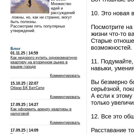
Множество
идей и
10. Это новая 
рассуждений
ложны, но, как ни странно, могут
быть полезны.
Посмотрите на 
Рассмотрим пять популярных
утверждений.
жизни что-то в
Старые отноше
возможностей.
Блог
01.11.25
|
14:59
Как недорого купить однокомнатную
11. Подумайте,
квартиру на вторичном рынке в
вашем городе
навыки, умения
Комментировать
Вы безмерно бо
15.10.25
|
22:07
Обзор БК БетСити
серьёзной, пок
А если к этому
Комментировать
только увеличи
17.09.25
|
14:27
Как оформить аренду квартиры в
налоговой
12. Все это об
Комментировать
Расставание т
17.09.25
|
14:09