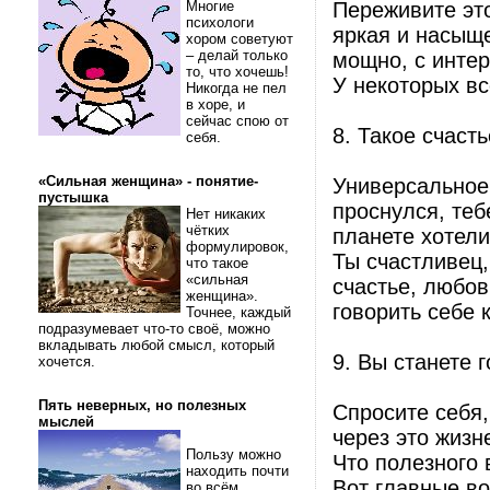
Многие
Переживите это
психологи
яркая и насыще
хором советуют
– делай только
мощно, с инте
то, что хочешь!
У некоторых вс
Никогда не пел
в хоре, и
сейчас спою от
8. Такое счаст
себя.
«Сильная женщина» - понятие-
Универсальное 
пустышка
проснулся, теб
Нет никаких
чётких
планете хотели
формулировок,
Ты счастливец,
что такое
«сильная
счастье, любов
женщина».
говорить себе 
Точнее, каждый
подразумевает что-то своё, можно
вкладывать любой смысл, который
9. Вы станете 
хочется.
Пять неверных, но полезных
Спросите себя,
мыслей
через это жиз
Пользу можно
Что полезного 
находить почти
Вот главные в
во всём.