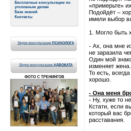
Бесплатные консультации по
«примерьте» их
уголовным делам
Подойдёт – хор
База знаний
Контакты
имели выбор ва
1. Могло быть 
Skype-консультации
ПСИХОЛОГА
- Ах, она мне 
не заразила ч
Один мой знак
Skype-консультации
АДВОКАТА
изменяет жена.
То есть, всегд
ФОТО С ТРЕНИНГОВ
хорошо.
- Она меня бр
- Ну, хуже то 
Кстати, если в
который вас бр
расставания.