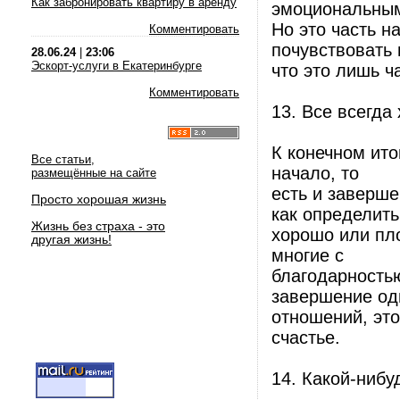
Как забронировать квартиру в аренду
эмоциональны
Но это часть н
Комментировать
почувствовать
28.06.24
|
23:06
Эскорт-услуги в Екатеринбурге
что это лишь ча
Комментировать
13. Все всегда
К конечном ито
Все статьи,
начало, то
размещённые на сайте
есть и заверше
Просто хорошая жизнь
как определить
Жизнь без страха - это
хорошо или пл
другая жизнь!
многие с
благодарностью
завершение од
отношений, это
счастье.
14. Какой-нибу