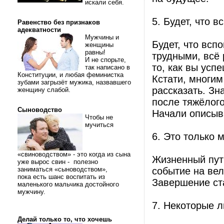
искали себя.
5. Будет, что в
Равенство без признаков
адекватности
Мужчины и
Будет, что всп
женщины
равны!
трудными, всё 
И не спорьте,
то, как вы усп
так написано в
Конституции, и любая феминистка
Кстати, многим
зубами загрызёт мужика, назвавшего
рассказать. Зн
женщину слабой.
после тяжёлог
Сыноводство
Начали описыва
Чтобы не
мучиться
6. Это только 
«свиноводством» - это когда из сына
Жизненный пут
уже вырос свин - полезно
заниматься «сыноводством»,
событие на вел
пока есть шанс воспитать из
Завершение ста
маленького мальчика достойного
мужчину.
7. Некоторые л
Делай только то, что хочешь