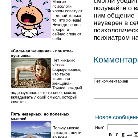
смогли убедит
Многие
психологи
подумайте о в
хором советуют
ним общение –
– делай только
то, что хочешь!
неуверен в се
Никогда не пел
психологическ
в хоре, и
сейчас спою от
психиатром н
себя.
«Сильная женщина» - понятие-
пустышка
Комментар
Нет никаких
чётких
формулировок,
что такое
«сильная
Нет комментариев
женщина».
Точнее, каждый
подразумевает что-то своё, можно
вкладывать любой смысл, который
хочется.
Пять неверных, но полезных
Новое сообщен
мыслей
Имя*:
Пользу можно
находить почти
во всём.