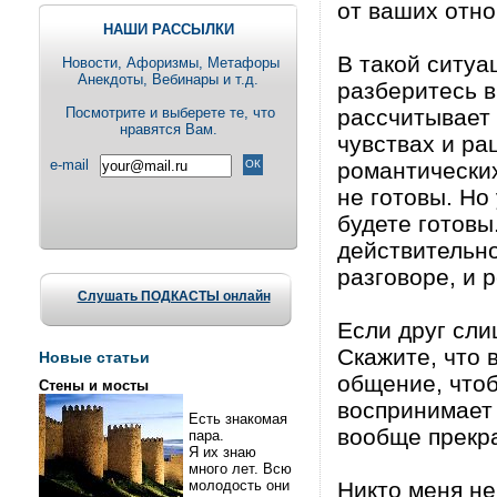
от ваших отно
НАШИ РАССЫЛКИ
В такой ситуа
Новости, Aфоризмы, Метафоры
Анекдоты, Вебинары и т.д.
разберитесь в
Посмотрите и выберете те, что
рассчитывает 
нравятся Вам.
чувствах и ра
e-mail
романтических
не готовы. Но
будете готовы.
действительно
разговоре, и р
Слушать ПОДКАСТЫ онлайн
Если друг сли
Скажите, что 
Новые статьи
общение, чтоб
Стены и мосты
воспринимает 
Есть знакомая
вообще прекр
пара.
Я их знаю
много лет. Всю
молодость они
Никто меня не