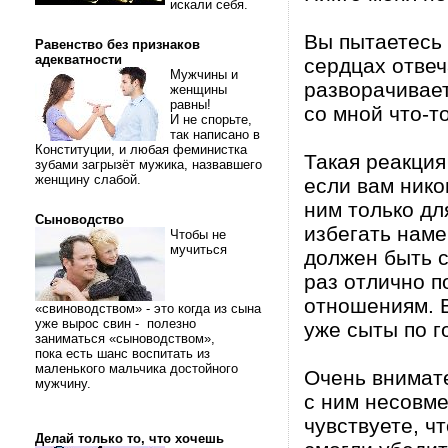
искали себя.
Вы пытаетесь 
Равенство без признаков
адекватности
сердцах отвеч
Мужчины и
разворачивает
женщины
равны!
со мной что-то
И не спорьте,
так написано в
Конституции, и любая феминистка
Такая реакция
зубами загрызёт мужика, назвавшего
женщину слабой.
если вам нико
ним только дл
Сыноводство
избегать наме
Чтобы не
мучиться
должен быть с
раз отлично п
отношениям. В
«свиноводством» - это когда из сына
уже вырос свин - полезно
уже сыты по г
заниматься «сыноводством»,
пока есть шанс воспитать из
маленького мальчика достойного
Очень внимат
мужчину.
с ним несовме
чувствуете, чт
Делай только то, что хочешь