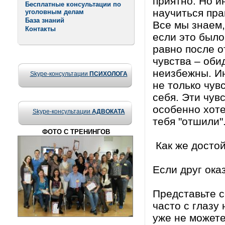
приятно. Но и
Бесплатные консультации по
научиться пра
уголовным делам
База знаний
Все мы знаем,
Контакты
если это было
равно после о
чувства – оби
неизбежны. Ин
Skype-консультации
ПСИХОЛОГА
не только чув
себя. Эти чув
особенно хоте
Skype-консультации
АДВОКАТА
тебя "отшили"
ФОТО С ТРЕНИНГОВ
Как же достой
Если друг оказ
Представьте с
часто с глазу
уже не можете