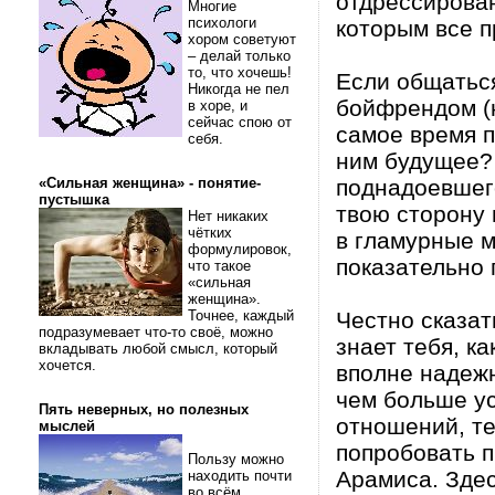
отдрессирова
Многие
психологи
которым все 
хором советуют
– делай только
то, что хочешь!
Если общатьс
Никогда не пел
бойфрендом (н
в хоре, и
сейчас спою от
самое время п
себя.
ним будущее? 
«Сильная женщина» - понятие-
поднадоевшего
пустышка
твою сторону 
Нет никаких
чётких
в гламурные м
формулировок,
показательно 
что такое
«сильная
женщина».
Точнее, каждый
Честно сказат
подразумевает что-то своё, можно
знает тебя, к
вкладывать любой смысл, который
хочется.
вполне надежн
чем больше у
Пять неверных, но полезных
отношений, те
мыслей
попробовать п
Пользу можно
Арамиса. Здес
находить почти
во всём.