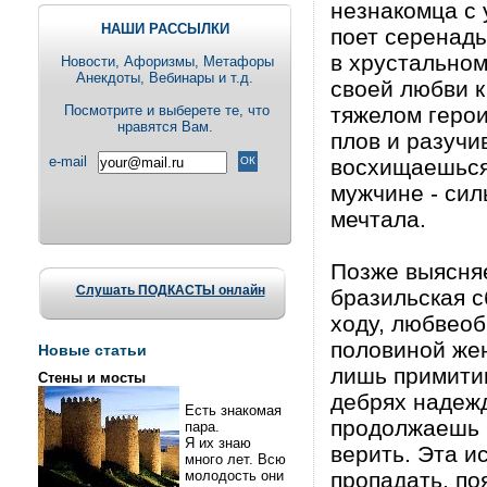
незнакомца с 
НАШИ РАССЫЛКИ
поет серенады
в хрустальном
Новости, Aфоризмы, Метафоры
Анекдоты, Вебинары и т.д.
своей любви к
Посмотрите и выберете те, что
тяжелом герои
нравятся Вам.
плов и разучи
e-mail
восхищаешься
мужчине - сил
мечтала.
Позже выясняе
Слушать ПОДКАСТЫ онлайн
бразильская с
ходу, любвеоб
половиной жен
Новые статьи
лишь примитив
Стены и мосты
дебрях надежд
Есть знакомая
продолжаешь (
пара.
Я их знаю
верить. Эта и
много лет. Всю
молодость они
пропадать, по