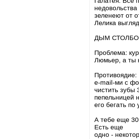
Галатея. Все 
недовольства
зеленеют от о
Лелика выгляд
ДЫМ СТОЛБ
Проблема: кур
Люмьер, а ты
Противоядие: 
e-mail-ми с ф
чистить зубы 3
пепельницей н
его бегать по
А тебе еще 30
Есть еще
одно - некот