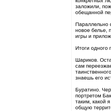
конкретных лю
заложили, пож
обещанной пер
Параллельно с
новое белье,
игры и прилож
Итоги одного
Шариков. Оста
сам переезжа
таинственного
знаешь его ис
Буратино. Че
портретом Бак
таким, какой я
общую террит