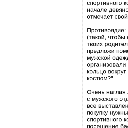
спортивного к
начале девяно
отмечает сво
Противоядие: 
(такой, чтобы
твоих родител
предложи помо
мужской одеж
организовали
кольцо вокруг
костюм?".
Очень наглая 
с мужского от
все выставлен
покупку нужны
спортивного к
посещение бас