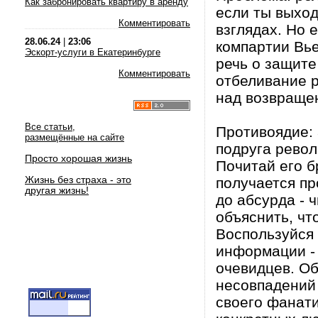
Как забронировать квартиру в аренду
если ты выход
Комментировать
взглядах. Но 
28.06.24
|
23:06
компартии Вье
Эскорт-услуги в Екатеринбурге
речь о защите
Комментировать
отбеливание р
над возвращен
Все статьи,
Противоядие: 
размещённые на сайте
подруга револ
Просто хорошая жизнь
Почитай его б
Жизнь без страха - это
получается пр
другая жизнь!
до абсурда - 
объяснить, чт
Воспользуйся
информации - 
очевидцев. О
несовпадений
своего фанати