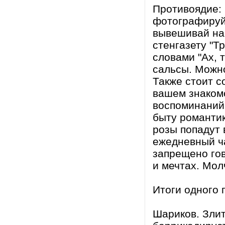
Противоядие: 
фотографируй 
вывешивай на
стенгазету "Т
словами "Ах, 
сальсы. Можно
Также стоит с
вашем знакомс
воспоминаний 
быту романтик
розы попадут 
ежедневный ча
запрещено гов
и мечтах. Мол
Итоги одного
Шариков. Злит