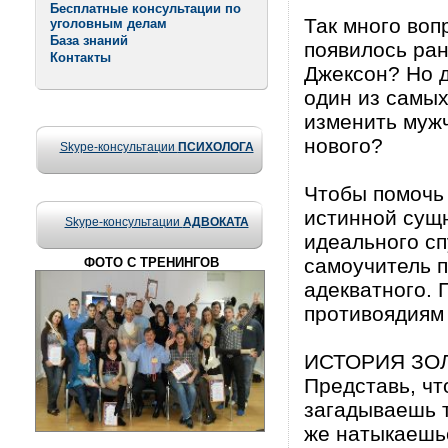
Бесплатные консультации по
Так много воп
уголовным делам
База знаний
появилось ран
Контакты
Джексон? Но д
один из самых
изменить мужч
нового?
Skype-консультации
ПСИХОЛОГА
Чтобы помочь 
истинной сущн
Skype-консультации
АДВОКАТА
идеального сп
самоучитель 
ФОТО С ТРЕНИНГОВ
адекватного. 
противоядиям
ИСТОРИЯ ЗО
Представь, чт
загадываешь т
же натыкаешь