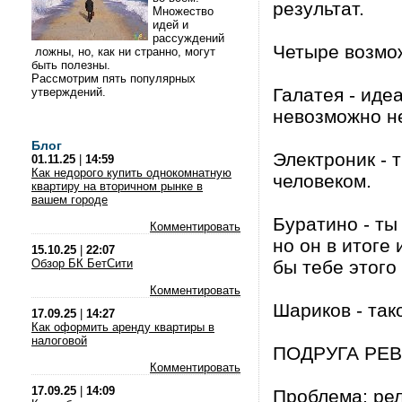
результат.
Множество
идей и
рассуждений
Четыре возмо
ложны, но, как ни странно, могут
быть полезны.
Рассмотрим пять популярных
Галатея - иде
утверждений.
невозможно н
Блог
Электроник - 
01.11.25
|
14:59
Как недорого купить однокомнатную
человеком.
квартиру на вторичном рынке в
вашем городе
Буратино - ты
Комментировать
но он в итоге
15.10.25
|
22:07
Обзор БК БетСити
бы тебе этого
Комментировать
Шариков - так
17.09.25
|
14:27
Как оформить аренду квартиры в
налоговой
ПОДРУГА РЕ
Комментировать
17.09.25
|
14:09
Проблема: рел