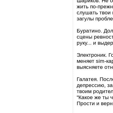
Шариков. Не 
жить по-прежн
слушать твои 
загулы пробл
Буратино. Дол
сцены ревност
руку... и выде
Электроник. Г
меняет sim-ка
выясняете отн
Галатея. Посл
депрессию, за
твоим родител
"Какое же ты 
Прости и верн