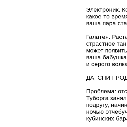
Электроник. К
какое-то врем
ваша пара ста
Галатея. Раст
страстное тан
может появить
ваша бабушка 
и серого волка
ДА, СПИТ РО
Проблема: отс
Туборга занял
подругу, начи
ночью отчебуч
кубинских бар