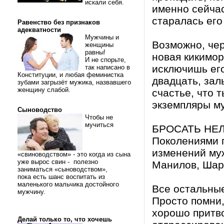
искали себя.
именно сейчас
старалась его
Равенство без признаков
адекватности
Мужчины и
Возможно, чер
женщины
равны!
новая кикимора
И не спорьте,
исключишь его
так написано в
Конституции, и любая феминистка
двадцать, зал
зубами загрызёт мужика, назвавшего
женщину слабой.
счастье, что 
экземпляры му
Сыноводство
Чтобы не
мучиться
БРОСАТЬ НЕ
Поколениями 
изменений муж
«свиноводством» - это когда из сына
уже вырос свин - полезно
Манилов, Шар
заниматься «сыноводством»,
пока есть шанс воспитать из
маленького мальчика достойного
Все остальные
мужчину.
Просто помни,
хорошо притв
Делай только то, что хочешь