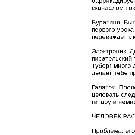
баррикадирует
скандалом пок
Буратино. Вып
первого урока
переезжает к 
Электроник. Д
писательский 
Туборг много 
делает тебе п
Галатея. Посл
целовать след
гитару и немн
ЧЕЛОВЕК РА
Проблема: его