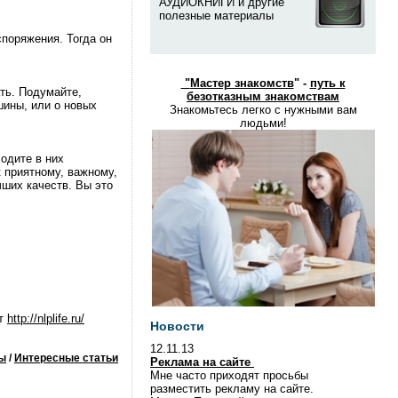
АУДИОКНИГИ и другие
полезные материалы
поряжения. Тогда он
"
Мастер знакомств
" -
путь к
ть. Подумайте,
безотказным знакомствам
шины, или о новых
Знакомьтесь легко с нужными вам
людьми!
одите в них
 приятному, важному,
ших качеств. Вы это
йт
http://nlplife.ru/
Новости
12.11.13
ы
/
Интересные статьи
Реклама на сайте
Мне часто приходят просьбы
разместить рекламу на сайте.