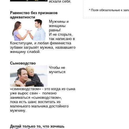
искали себя.
* Поля обязательные к за
Равенство без признаков
адекватности
Мужчины и
женщины
равны!
И не спорьте,
так написано в
Конституции, и любая феминистка
зубами загрызёт мужика, назвавшего
женщину слабой.
Сыноводство
Чтобы не
мучиться
«свиноводством» - это когда из сына
уже вырос свин - полезно
заниматься «сыноводством»,
пока есть шанс воспитать из
маленького мальчика достойного
мужчину.
Делай только то, что хочешь