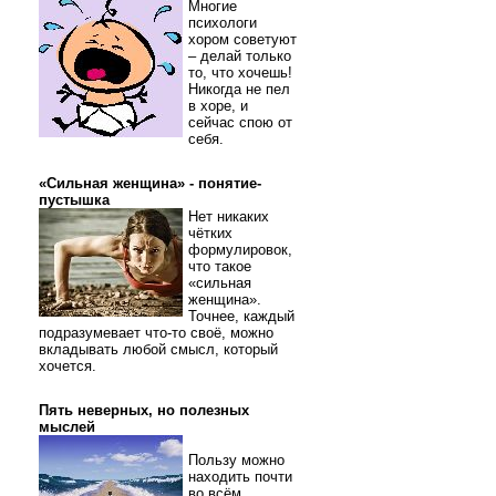
Многие
психологи
хором советуют
– делай только
то, что хочешь!
Никогда не пел
в хоре, и
сейчас спою от
себя.
«Сильная женщина» - понятие-
пустышка
Нет никаких
чётких
формулировок,
что такое
«сильная
женщина».
Точнее, каждый
подразумевает что-то своё, можно
вкладывать любой смысл, который
хочется.
Пять неверных, но полезных
мыслей
Пользу можно
находить почти
во всём.