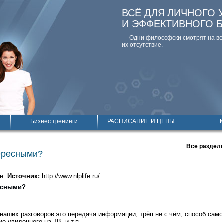
ВСЁ ДЛЯ ЛИЧНОГО 
И ЭФФЕКТИВНОГО 
— Одни философски смотpят на вещ
их отсутствие.
Бизнес тренинги
РАСПИСАНИЕ И ЦЕНЫ
Все раздел
ересными?
ин
Источник:
http://www.nlplife.ru/
есными?
аших разговоров это передача информации, трёп не о чём, способ сам
е увиденного на ТВ, и т.п.