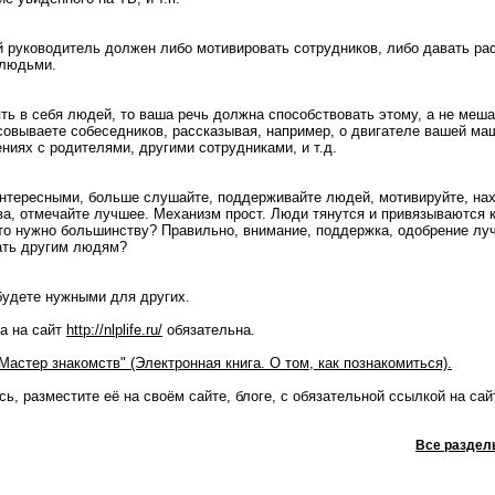
й руководитель должен либо мотивировать сотрудников, либо давать рас
 людьми.
ть в себя людей, то ваша речь должна способствовать этому, а не меша
совываете собеседников, рассказывая, например, о двигателе вашей ма
ниях с родителями, другими сотрудниками, и т.д.
интересными, больше слушайте, поддерживайте людей, мотивируйте, нах
а, отмечайте лучшее. Механизм прост. Люди тянутся и привязываются к
о нужно большинству? Правильно, внимание, поддержка, одобрение луч
ать другим людям?
 будете нужными для других.
а на сайт
http://nlplife.ru/
обязательна.
стер знакомств" (Электронная книга. О том, как познакомиться).
ь, разместите её на своём сайте, блоге, с обязательной ссылкой на са
Все раздел