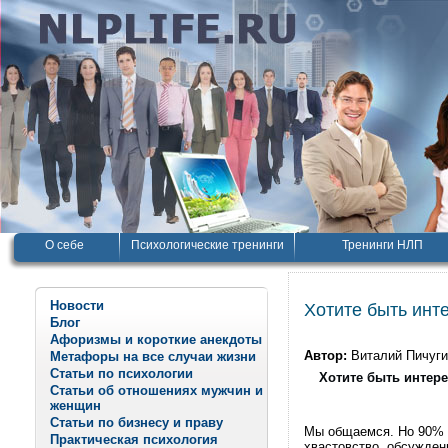
О себе
Психологические тренинги
Тренинги НЛП
Новости
Хотите быть инт
Блог
Афоризмы и короткие анекдоты
Автор:
Виталий Пичуг
Метафоры на все случаи жизни
Статьи по психологии
Хотите быть интер
Статьи об отношениях мужчин и
женщин
Статьи по бизнесу и праву
Мы общаемся. Но 90% н
Практическая психология
хвастовство, обсуждени