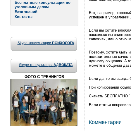
Бесплатные консультации по
уголовным делам
База знаний
Вот, например, хороши
Контакты
успешен в управлении
Если вы хотите влюбля
насколько вы заинтере
сапожках, или о отноше
Skype-консультации
ПСИХОЛОГА
Поэтому, хотите быть 
положительные качеств
нужному общению. А чт
Skype-консультации
АДВОКАТА
можете в общении дав
ФОТО С ТРЕНИНГОВ
Если да, то вы всегда
При копировании ссылк
Скачать БЕСПЛАТНО "Ма
Если статья понравилас
Комментарии