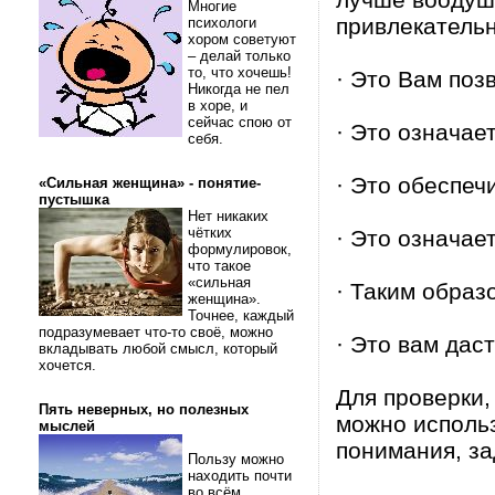
Многие
привлекатель
психологи
хором советуют
– делай только
то, что хочешь!
· Это Вам по
Никогда не пел
в хоре, и
сейчас спою от
· Это означает
себя.
· Это обеспечи
«Сильная женщина» - понятие-
пустышка
Нет никаких
чётких
· Это означает
формулировок,
что такое
«сильная
· Таким образ
женщина».
Точнее, каждый
подразумевает что-то своё, можно
· Это вам да
вкладывать любой смысл, который
хочется.
Для проверки, 
Пять неверных, но полезных
можно исполь
мыслей
понимания, з
Пользу можно
находить почти
во всём.