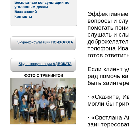
Бесплатные консультации по
уголовным делам
База знаний
Эффективные 
Контакты
вопросы и слу
помогать пони
слушать и слы
доброжелатель
Skype-консультации
ПСИХОЛОГА
телефона Ива
готов ответит
Skype-консультации
АДВОКАТА
Если клиент у
рад помочь ва
ФОТО С ТРЕНИНГОВ
быть заинтер
· «Скажите, И
могли бы приг
· «Светлана А
заинтересова