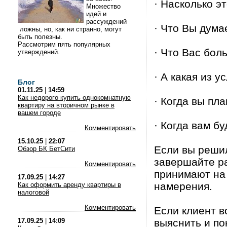
· Насколько э
Множество
идей и
рассуждений
· Что Вы дума
ложны, но, как ни странно, могут
быть полезны.
Рассмотрим пять популярных
· Что Вас бол
утверждений.
· А какая из 
Блог
01.11.25
|
14:59
Как недорого купить однокомнатную
· Когда вы пл
квартиру на вторичном рынке в
вашем городе
· Когда вам б
Комментировать
15.10.25
|
22:07
Если вы решил
Обзор БК БетСити
завершайте ра
Комментировать
принимают на 
17.09.25
|
14:27
намерения.
Как оформить аренду квартиры в
налоговой
Комментировать
Если клиент в
17.09.25
|
14:09
выяснить и по