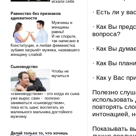
искали себя.
· Есть ли у в
Равенство без признаков
адекватности
Мужчины и
· Как Вы пред
женщины
равны!
вопроса?
И не спорьте,
так написано в
Конституции, и любая феминистка
· Как Вы дума
зубами загрызёт мужика, назвавшего
женщину слабой.
· Как Вы пла
Сыноводство
Чтобы не
мучиться
· Как у Вас п
Полезно слуша
«свиноводством» - это когда из сына
уже вырос свин - полезно
использовать
заниматься «сыноводством»,
повторять сло
пока есть шанс воспитать из
маленького мальчика достойного
интонацией, н
мужчину.
Показывать вы
Делай только то, что хочешь
лучше воодуш