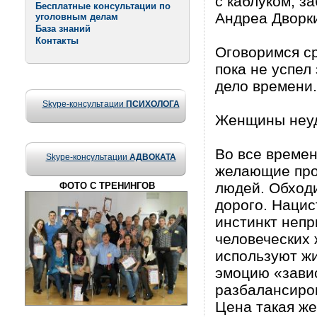
с каблуком, з
Бесплатные консультации по
Андреа Дворки
уголовным делам
База знаний
Контакты
Оговоримся ср
пока не успел
дело времени.
Skype-консультации
ПСИХОЛОГА
Женщины неу
Во все време
Skype-консультации
АДВОКАТА
желающие прок
людей. Обход
ФОТО С ТРЕНИНГОВ
дорого. Нацис
инстинкт непр
человеческих 
используют жи
эмоцию «завис
разбалансиров
Цена такая же