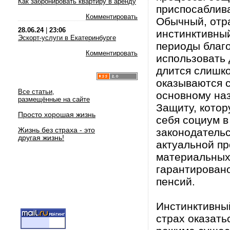
Как забронировать квартиру в аренду
приспосаблива
Комментировать
Обычный, отр
28.06.24
|
23:06
инстинктивный
Эскорт-услуги в Екатеринбурге
периоды благо
Комментировать
использовать 
длится слишко
оказываются 
Все статьи,
основному на
размещённые на сайте
Защиту, котор
Просто хорошая жизнь
себя социум в
Жизнь без страха - это
законодательс
другая жизнь!
актуальной пр
материальных 
гарантировано
пенсий.
Инстинктивны
страх оказать