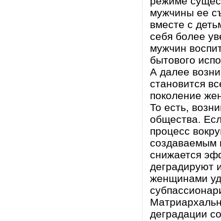
режиме сущест
мужчины ее съ
вместе с деть
себя более ув
мужчин воспи
бытового испо
А далее возни
становится вс
поколение же
То есть, возн
общества. Есл
процесс вокру
создаваемым 
снижается эф
деградируют 
женщинами уд
субпассионари
Матриархальн
деградации со