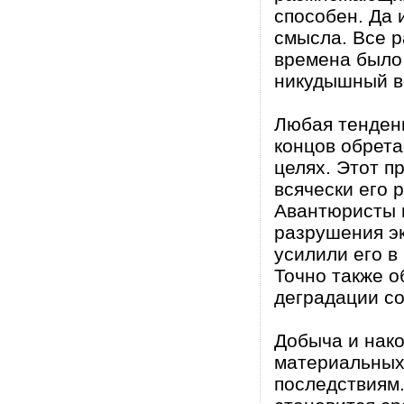
способен. Да 
смысла. Все р
времена было 
никудышный в
Любая тенденц
концов обрета
целях. Этот п
всячески его 
Авантюристы и
разрушения эк
усилили его в
Точно также о
деградации с
Добыча и нак
материальных
последствиям