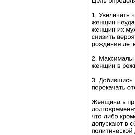
Цель определя
1. Увеличить 
женщин неуда
женщин их му
снизить вероя
рождения дет
2. Максимальн
женщин в реж
3. Добившись 
перекачать о
Женщина в пр
долговременну
что-либо кроме
допускают в с
политической