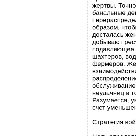
жертвы. Точн
банальные ден
перераспреде
образом, что
досталась же
добывают рес
подавляющее 
шахтеров, вод
фермеров. Же
взаимодейств
распределени
обслуживание
неудачниц в т
Разумеется, у
счет уменьше
Стратегия во