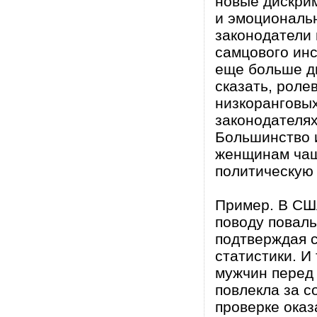
новые дискри
и эмоциональн
законодатели
самцового ин
еще больше д
сказать, роле
низкоранговых
законодателях
Большинство 
женщинам чаще
политическую 
Пример. В СШ
поводу поваль
подтверждая 
статистики. И
мужчин перед
повлекла за с
проверке оказ