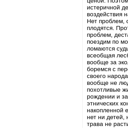
ценой. Поэто
истеричной д
воздействия н
Нет проблем, 
плодятся. Про
проблем, дест
поездим по мо
ломаются судь
всеобщая лесб
вообще за эко
боремся с пе
своего народ
вообще не люд
похотливые жи
рождении и за
этнических ко
накопленной е
нет ни детей, 
трава не раст