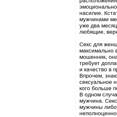
расположения 
эмоциональное
насилие. Кста
мужчинами ме
уже два месяц
любящие, вер
Секс для женщ
максимально 
мошенник, она
требует допла
и качество в 
Впрочем, зна
сексуальное н
кого больше п
В одном случа
мужчина. Сек
мужчины либо 
неполноценнос