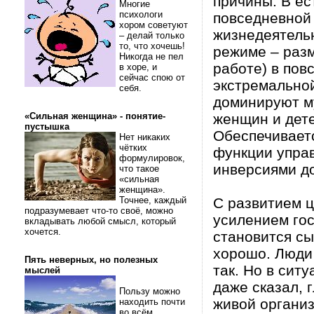
причины. В ес
Многие
психологи
повседневной
хором советуют
жизнедеятельн
– делай только
то, что хочешь!
режиме – разм
Никогда не пел
работе) в пов
в хоре, и
сейчас спою от
экстремальной
себя.
доминируют му
«Сильная женщина» - понятие-
женщин и дете
пустышка
Обеспечивает
Нет никаких
чётких
функции упра
формулировок,
инверсиями д
что такое
«сильная
женщина».
Точнее, каждый
С развитием ц
подразумевает что-то своё, можно
усилением го
вкладывать любой смысл, который
хочется.
становится сы
хорошо. Люди 
Пять неверных, но полезных
так. Но в сит
мыслей
даже сказал, 
Пользу можно
живой организ
находить почти
во всём.