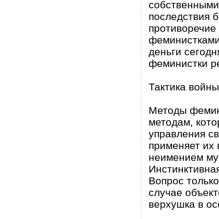
собственными
последствия б
противоречие
феминистками
деньги сегодн
феминистки ре
Тактика войны
Методы фемин
методам, кот
управления с
применяет их 
неимением му
Инстинктивная
Вопрос только
случае объект
верхушка в ос