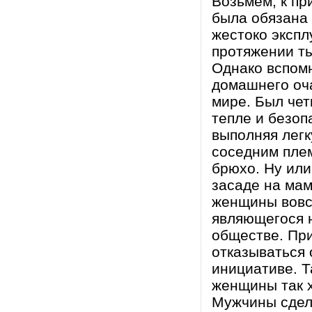
Возьмем, к пр
была обязана 
жестоко экспл
протяжении ты
Однако вспомн
домашнего оч
мире. Был чет
тепле и безоп
выполняя легк
соседним плем
брюхо. Ну или
засаде на мам
женщины вовсе
являющегося 
обществе. При
отказываться 
инициативе. Т
женщины так х
Мужчины сдел