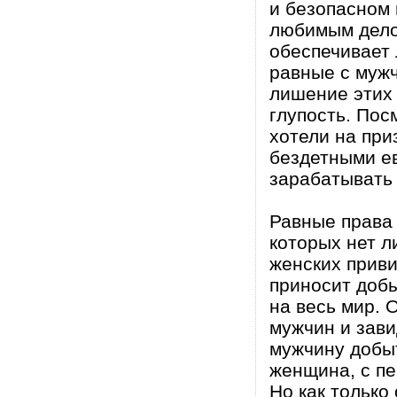
и безопасном 
любимым дело
обеспечивает 
равные с мужч
лишение этих
глупость. Пос
хотели на пр
бездетными е
зарабатывать 
Равные права
которых нет л
женских прив
приносит доб
на весь мир. 
мужчин и зав
мужчину добыт
женщина, с пе
Но как только