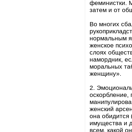
феминистки. М
затем и от об
Во многих сб
рукоприкладс
нормальным я
женское психо
слоях общест
намордник, е
моральных таб
женщину».
2. Эмоционал
оскорбление, 
манипулирова
женский арсе
она обидится 
имущества и д
всем, какой он