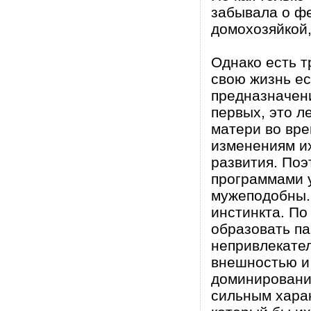
забывала о ф
домохозяйкой,
Однако есть т
свою жизнь ес
предназначени
первых, это л
матери во вр
изменениям их
развития. Поэ
программами у
мужеподобны.
инстинкта. По
образовать па
непривлекате
внешностью и
доминировани
сильным харак