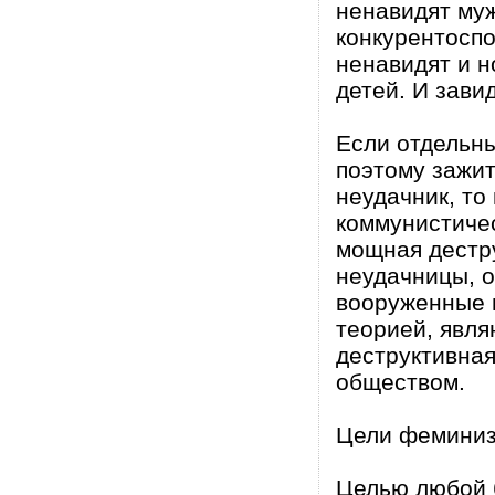
ненавидят му
конкурентоспо
ненавидят и 
детей. И зави
Если отдельн
поэтому зажит
неудачник, то
коммунистиче
мощная дестр
неудачницы, 
вооруженные 
теорией, явля
деструктивная
обществом.
Цели фемини
Целью любой 