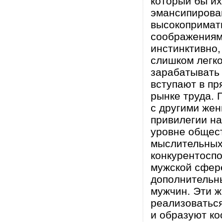
который бы их
эмансипирова
высокопримат
соображениям
инстинктивно,
слишком легк
зарабатывать 
вступают в пр
рынке труда. 
с другими жен
привилегии на
уровне общест
мыслительных
конкурентоспо
мужской сфер
дополнительны
мужчин. Эти 
реализоваться
и образуют к