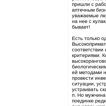
пришли с рабо
аптечным бизн
уважаемые люд
на нее с кула
бывает!
Есть только о
Высокопримат
соответствии
критериями. 
высокорангово
биологически
ей методами н
провести инве
ситуации, уст
устраивать ск
п. Но мужчина
поединке ред