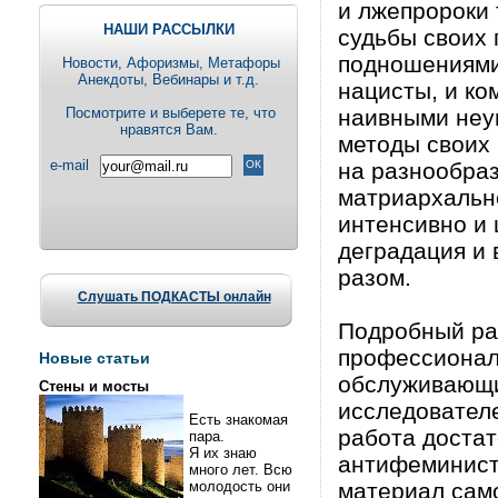
и лжепророки 
НАШИ РАССЫЛКИ
судьбы своих 
подношениями
Новости, Aфоризмы, Метафоры
Анекдоты, Вебинары и т.д.
нацисты, и ко
Посмотрите и выберете те, что
наивными неу
нравятся Вам.
методы своих 
e-mail
на разнообраз
матриархально
интенсивно и 
деградация и
разом.
Слушать ПОДКАСТЫ онлайн
Подробный ра
профессионал
Новые статьи
обслуживающи
Стены и мосты
исследователе
Есть знакомая
работа достат
пара.
Я их знаю
антифеминист
много лет. Всю
молодость они
материал само