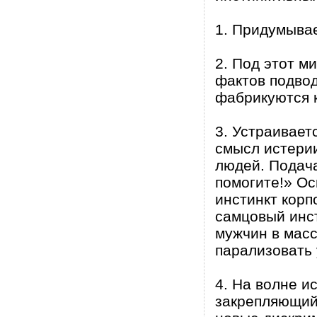
1. Придумыва
2. Под этот м
фактов подвод
фабрикуются 
3. Устраивает
смысл истери
людей. Подача
помогите!» Ос
инстинкт корп
самцовый инст
мужчин в масс
парализовать 
4. На волне и
закрепляющий