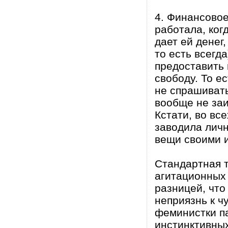
4. Финансовое
работала, ког
дает ей денег,
то есть всегд
предоставить
свободу. То ес
не спрашивать
вообще не заи
Кстати, во вс
заводила личн
вещи своими и
Стандартная 
агитационных 
разницей, что
неприязнь к ч
феминистки п
инстинктивных