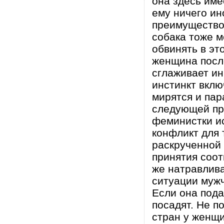
она здесь име
ему ничего ин
преимущество 
собака тоже м
обвинять в э
женщина посл
сглаживает и
инстинкт вклю
мирятся и пар
следующей про
феминистки и
конфликт для 
раскрученной 
принятия соот
же натравлива
ситуации муж
Если она пода
посадят. Не п
стран у женщи