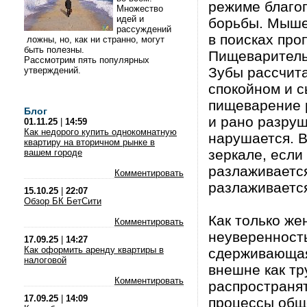
режиме благоп
Множество
идей и
борьбы. Мыше
рассуждений
в поисках про
ложны, но, как ни странно, могут
быть полезны.
Пищеваритель
Рассмотрим пять популярных
Зубы рассчит
утверждений.
спокойном и 
пищеварение 
Блог
и рано разруш
01.11.25
|
14:59
Как недорого купить однокомнатную
нарушается. В
квартиру на вторичном рынке в
зеркале, если
вашем городе
разлаживается
Комментировать
разлаживается
15.10.25
|
22:07
Обзор БК БетСити
Как только же
Комментировать
неуверенность
17.09.25
|
14:27
Как оформить аренду квартиры в
сдерживающая
налоговой
внешне как тр
Комментировать
распространя
17.09.25
|
14:09
процессы общ