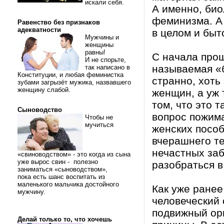
искали себя.
А именно, био
феминизма. А
Равенство без признаков
адекватности
в целом и быт
Мужчины и
женщины
равны!
С начала прош
И не спорьте,
называемая «б
так написано в
Конституции, и любая феминистка
странно, хоть
зубами загрызёт мужика, назвавшего
женщину слабой.
женщин, а уж 
том, что это 
Сыноводство
вопрос пожима
Чтобы не
мучиться
женских посо
вчерашнего т
нечастных за
«свиноводством» - это когда из сына
уже вырос свин - полезно
разобраться в
заниматься «сыноводством»,
пока есть шанс воспитать из
маленького мальчика достойного
Как уже ранее
мужчину.
человеческий
подвижный орг
Делай только то, что хочешь