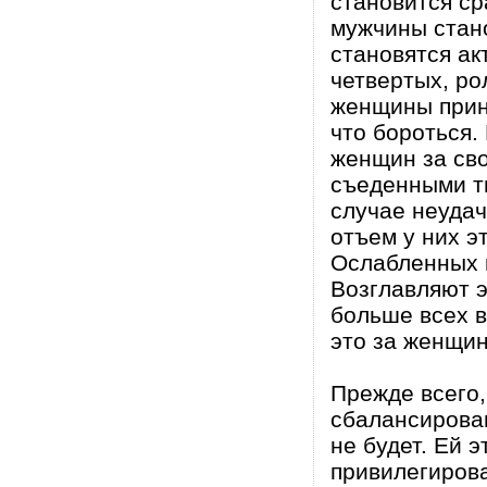
становится ср
мужчины стан
становятся ак
четвертых, ро
женщины прина
что бороться.
женщин за сво
съеденными ти
случае неуда
отъем у них э
Ослабленных 
Возглавляют э
больше всех в
это за женщи
Прежде всего
сбалансирован
не будет. Ей э
привилегиров