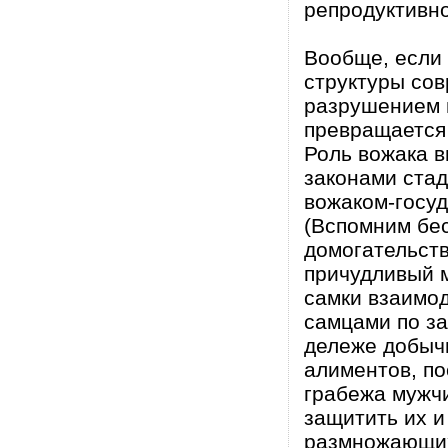
репродуктивно
Вообще, если
структуры со
разрушением 
превращается 
Роль вожака в
законами стад
вожаком-госуд
(Вспомним бе
домогательств
причудливый 
самки взаимо
самцами по за
дележе добычи
алиментов, пос
грабежа мужчи
защитить их 
размножающих