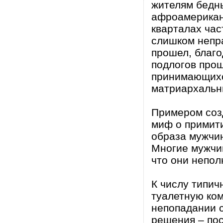
жителям бедн
афроамерикан
кварталах част
слишком непр
прошел, благо
подлогов прош
принимающихс
матриархальн
Примером соз
миф о примит
образа мужчи
Многие мужчин
что они непо
К числу типи
туалетную ко
непопадании с
решения – пос