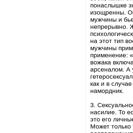
понаслышке з
изощренны. Он
мужчины и бье
непрерывно. 
психологическ
на этот тип в
мужчины приме
применение: «
вожака включа
арсеналом. А 
гетеросексуал
как и в случа
намордник.
3. Сексуально
насилие. То е
это его личны
Может только 