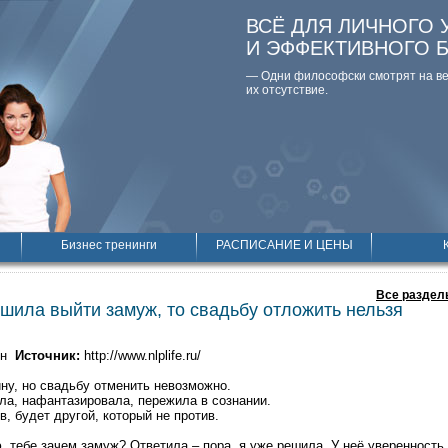
ВСЁ ДЛЯ ЛИЧНОГО 
И ЭФФЕКТИВНОГО 
— Одни философски смотpят на вещ
их отсутствие.
Бизнес тренинги
РАСПИСАНИЕ И ЦЕНЫ
Все раздел
шила выйти замуж, то свадьбу отложить нельзя
ин
Источник:
http://www.nlplife.ru/
у, но свадьбу отменить невозможно.
ла, нафантазировала, пережила в сознании.
, будет другой, который не против.
 тебе зачем замуж? Ответила – пора, я уже решила. У неё уверенность