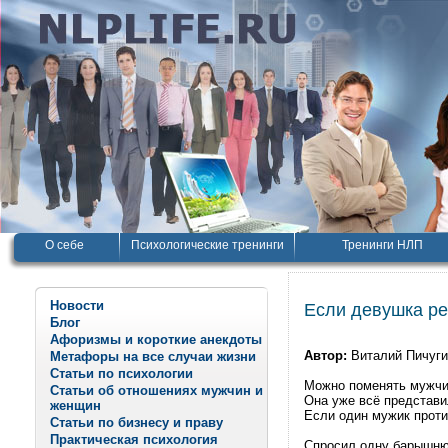
О себе
Психологические тренинги
Тренинги НЛП
Новости
Если девушка ре
Блог
Афоризмы и короткие анекдоты
Автор:
Виталий Пичуг
Метафоры на все случаи жизни
Статьи по психологии
Можно поменять мужчин
Статьи об отношениях мужчин и
Она уже всё представи
женщин
Если один мужик против
Статьи по бизнесу и праву
Практическая психология
Спросил одну барышню,