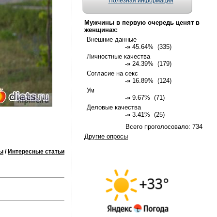
Полезная информация
Мужчины в первую очередь ценят в
женщинах:
Внешние данные
-»
45.64% (335)
Личностные качества
-»
24.39% (179)
Согласие на секс
-»
16.89% (124)
Ум
-»
9.67% (71)
Деловые качества
-»
3.41% (25)
Всего проголосовало: 734
Другие опросы
ы
/
Интересные статьи