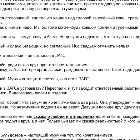
ю мужчинами, которые не хотели жениться, просто отодвинула ковшом н
ьдозерист, и пару раз переехала гусеницами.
я сговорчивый: как только увидел над головой занесённый ковш, сразу 
на.
ак с ними и надо. Мы бы тоже кого-нибудь ковшом помяли и гусеницами п
адпись – замуж хочу, и бегут. Но девушки надеются, что это до поры до
ый и слабо бегающий, но согласный. Ибо свадьбу отменить нельзя.
 отношений – он согласен в ЗАГС.
би, ради секса врут про готовность жениться.
шку, забывают про орган записи гражданского состояния. Таких надо да
ой. Мужчина тащит в постель, она его в ЗАГС.
 в ЗАГСе устраивать? Переспали, и тут заходит ответственный работник
иси. Видеозапись любви в подарок.
а говорит, что замуж не хочет. Уже была два раза. Она утверждает – не
ние. Но незамужние подруги ей не верят. Девушки вообще друг другу ве
именно её личная
сказка о любви и отношениях
должна быть правдиво
 подруги врут, а я нет. Только бывает ли сказка реальностью? У кого 
 бульдозера – настоящий мужчина тот, кто хочет жениться.
идавить отсутствием секса и показать возможность его получить, то он