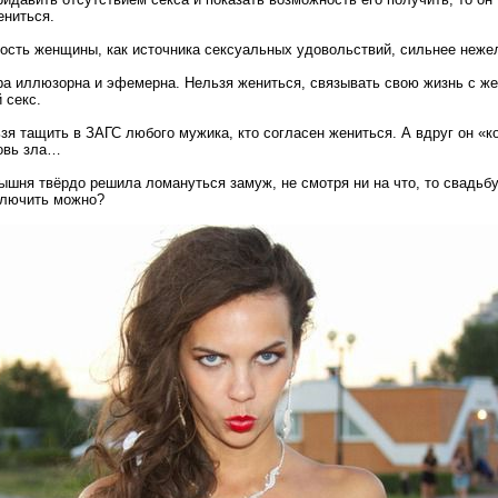
ениться.
сть женщины, как источника сексуальных удовольствий, сильнее неже
ра иллюзорна и эфемерна. Нельзя жениться, связывать свою жизнь с ж
 секс.
ьзя тащить в ЗАГС любого мужика, кто согласен жениться. А вдруг он «
бовь зла…
ышня твёрдо решила ломануться замуж, не смотря ни на что, то свадьб
включить можно?