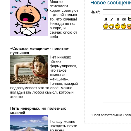
Многие
Новое сообщен
психологи
хором советуют
Имя*:
– делай только
то, что хочешь!
Никогда не пел
в хоре, и
сейчас спою от
себя.
«Сильная женщина» - понятие-
пустышка
Нет никаких
чётких
формулировок,
что такое
«сильная
женщина».
Точнее, каждый
подразумевает что-то своё, можно
вкладывать любой смысл, который
хочется.
Пять неверных, но полезных
мыслей
* Поля обязательные к за
Пользу можно
находить почти
во всём.