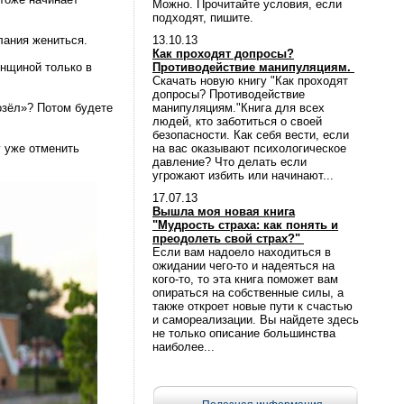
Можно. Прочитайте условия, если
подходят, пишите.
лания жениться.
13.10.13
Как проходят допросы?
енщиной только в
Противодействие манипуляциям.
Скачать новую книгу "Как проходят
допросы? Противодействие
козёл»? Потом будете
манипуляциям."Книга для всех
людей, кто заботиться о своей
безопасности. Как себя вести, если
у уже отменить
на вас оказывают психологическое
давление? Что делать если
угрожают избить или начинают...
17.07.13
Вышла моя новая книга
"Мудрость страха: как понять и
преодолеть свой страх?"
Если вам надоело находиться в
ожидании чего-то и надеяться на
кого-то, то эта книга поможет вам
опираться на собственные силы, а
также откроет новые пути к счастью
и самореализации. Вы найдете здесь
не только описание большинства
наиболее...