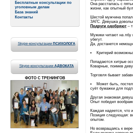
Бесплатные консультации по
Она рассталась с пять
уголовным делам
жизни, как опытный бул
База знаний
Контакты
Шестой мужчина попалс
ЗАГС. Девушка доволь
Подруги одобряют
– т
Мужики читают на лбу н
убегут.
Skype-консультации
ПСИХОЛОГА
Да, достанется немощн
• Критерий возможных
Попадаются хитрые осо
Skype-консультации
АДВОКАТА
Коварные, поимев деву
Торговля бывает забавн
ФОТО С ТРЕНИНГОВ
• Может быть, постели
суёт бумажки для подп
Другая знакомая девушк
Опыт победил воображе
Каждая надеется, что 
Позиция следующая: все
опытом.
Но возвращаясь к вере
Если мужика хорошо пр