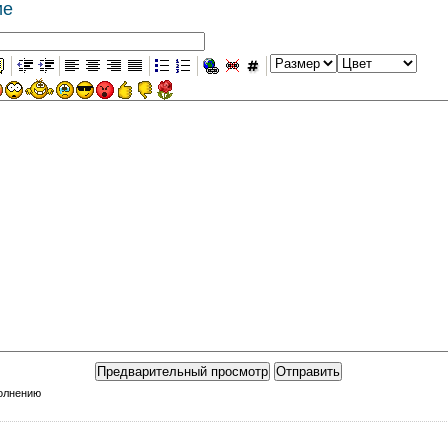
ие
полнению