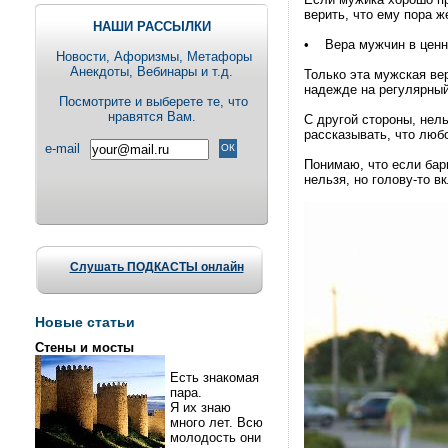
верить, что ему пора ж
НАШИ РАССЫЛКИ
• Вера мужчин в ценно
Новости, Aфоризмы, Метафоры
Анекдоты, Вебинары и т.д.
Только эта мужская ве
надежде на регулярный
Посмотрите и выберете те, что
нравятся Вам.
С другой стороны, нел
рассказывать, что лю
e-mail
Понимаю, что если бар
нельзя, но голову-то 
Слушать ПОДКАСТЫ онлайн
Новые статьи
Стены и мосты
Есть знакомая
пара.
Я их знаю
много лет. Всю
молодость они