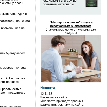
АУДИОКНИГИ и другие
а обочину своей
полезные материалы
согласился идти в
отоптали, но некого.
"
Мастер знакомств
" -
путь к
безотказным знакомствам
 времени, все не
Знакомьтесь легко с нужными вам
людьми!
вить бульдозером.
, одевает кольца,
 в ЗАГСе счастье.
рят не часто.
Новости
й реальностью.
было – поделитесь
12.11.13
Реклама на сайте
Мне часто приходят просьбы
разместить рекламу на сайте.
 тоже начинает