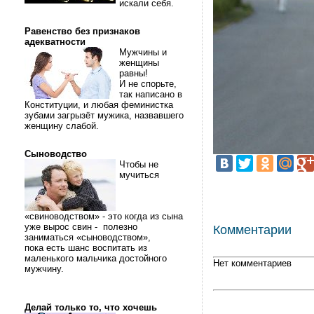
искали себя.
Равенство без признаков
адекватности
Мужчины и
женщины
равны!
И не спорьте,
так написано в
Конституции, и любая феминистка
зубами загрызёт мужика, назвавшего
женщину слабой.
Сыноводство
Чтобы не
мучиться
«свиноводством» - это когда из сына
уже вырос свин - полезно
Комментарии
заниматься «сыноводством»,
пока есть шанс воспитать из
маленького мальчика достойного
Нет комментариев
мужчину.
Делай только то, что хочешь