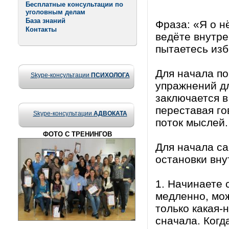
Бесплатные консультации по
уголовным делам
База знаний
Фраза: «Я о н
Контакты
ведёте внутре
пытаетесь изб
Для начала по
Skype-консультации
ПСИХОЛОГА
упражнений дл
заключается в
переставая го
Skype-консультации
АДВОКАТА
поток мыслей.
ФОТО С ТРЕНИНГОВ
Для начала с
остановки вну
1. Начинаете 
медленно, мож
только какая-
сначала. Когд