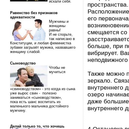
искали себя.
пространства.
Расположение 
Равенство без признаков
адекватности
его первонач
Мужчины и
возникновении
женщины
равны!
смещается со 
И не спорьте,
расстраиваетс
так написано в
Конституции, и любая феминистка
больше, при п
зубами загрызёт мужика, назвавшего
женщину слабой.
вибрирует. Ва
неподвижного 
Сыноводство
Чтобы не
мучиться
Также можно п
зеркало. Связ
внутреннего д
«свиноводством» - это когда из сына
уже вырос свин - полезно
озеро начинае
заниматься «сыноводством»,
даже большие 
пока есть шанс воспитать из
маленького мальчика достойного
внутреннего д
мужчину.
Делай только то, что хочешь
4 Остановка в