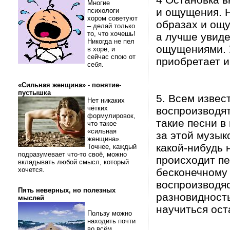
Многие
и ощущения. 
психологи
хором советуют
образах и ощу
– делай только
то, что хочешь!
а лучше увиде
Никогда не пел
ощущениями. У
в хоре, и
сейчас спою от
приобретает и
себя.
«Сильная женщина» - понятие-
пустышка
5. Всем извес
Нет никаких
чётких
воспроизводят
формулировок,
такие песни в
что такое
«сильная
за этой музык
женщина».
какой-нибудь 
Точнее, каждый
подразумевает что-то своё, можно
происходит пе
вкладывать любой смысл, который
хочется.
бесконечному 
воспроизводяс
Пять неверных, но полезных
разновидность
мыслей
научиться ост
Пользу можно
находить почти
во всём.