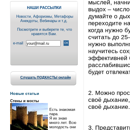
мыслей, начни
НАШИ РАССЫЛКИ
выдох – число
думайте о дых
Новости, Aфоризмы, Метафоры
Анекдоты, Вебинары и т.д.
переходите на
когда нужно б
Посмотрите и выберете те, что
нравятся Вам.
считать до 25
нужно выполня
e-mail
научитесь сох
эффективней б
расслабившись
будет отвлека
Слушать ПОДКАСТЫ онлайн
2. Можно про
Новые статьи
своё дыхание,
Стены и мосты
своё дыхание.
Есть знакомая
пара.
Я их знаю
много лет. Всю
3. Представит
молодость они