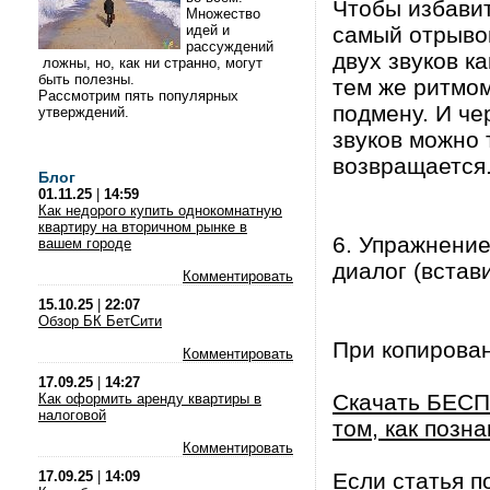
Чтобы избавит
Множество
идей и
самый отрывок
рассуждений
двух звуков ка
ложны, но, как ни странно, могут
быть полезны.
тем же ритмом
Рассмотрим пять популярных
подмену. И че
утверждений.
звуков можно 
возвращается
Блог
01.11.25
|
14:59
Как недорого купить однокомнатную
квартиру на вторичном рынке в
6. Упражнени
вашем городе
диалог (встави
Комментировать
15.10.25
|
22:07
Обзор БК БетСити
При копирова
Комментировать
17.09.25
|
14:27
Скачать БЕСП
Как оформить аренду квартиры в
налоговой
том, как позна
Комментировать
17.09.25
|
14:09
Если статья п