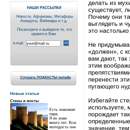
делать из мух
НАШИ РАССЫЛКИ
существует, л
Почему они та
Новости, Aфоризмы, Метафоры
Анекдоты, Вебинары и т.д.
выглядеть и ч
Посмотрите и выберете те, что
это настолько 
нравятся Вам.
e-mail
Не придумывай
«должен», с к
вам дают, так
этим воображ
препятствиями
Слушать ПОДКАСТЫ онлайн
перенести эти
пугающего нуд
Новые статьи
Избегайте сте
Стены и мосты
используете, 
Есть знакомая
порождает та
пара.
Я их знаю
определенные 
много лет. Всю
молодость они
значение, те