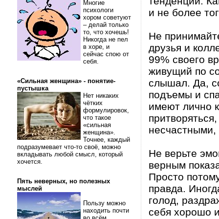
тенденции. Ка
Многие
психологи
и не более тог
хором советуют
– делай только
то, что хочешь!
Не принимайте
Никогда не пел
друзья и колле
в хоре, и
сейчас спою от
99% своего вр
себя.
живущий по со
«Сильная женщина» - понятие-
слышал. Да, с
пустышка
подъемы и спа
Нет никаких
чётких
имеют лично к
формулировок,
притворяться,
что такое
«сильная
несчастными, 
женщина».
Точнее, каждый
подразумевает что-то своё, можно
Не верьте эмо
вкладывать любой смысл, который
хочется.
верным показа
Просто потому,
Пять неверных, но полезных
правда. Иногд
мыслей
голод, раздра
Пользу можно
себя хорошо и
находить почти
во всём.