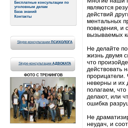
Многие наши 
Бесплатные консультации по
являются резу
уголовным делам
База знаний
действий друг
Контакты
ментальных п
поведения, и 
вызываемых к
Skype-консультации
ПСИХОЛОГА
Не делайте п
жизнь двумя с
что произойде
Skype-консультации
АДВОКАТА
действовать 
прорицатели.
ФОТО С ТРЕНИНГОВ
неверны и их 
полагаем, что
делают, или ч
ошибка разруш
Не драматизир
неудач, и соо