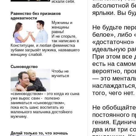
искали себя.
абсолютной б
ярлыки. Вы бу
Равенство без признаков
адекватности
Мужчины и
Не будьте пер
женщины
равны!
белое», либо 
И не спорьте,
«достаточно» 
так написано в
Конституции, и любая феминистка
идеальную раб
зубами загрызёт мужика, назвавшего
женщину слабой.
При этом все 
есть на самом
Сыноводство
вероятно, про
Чтобы не
мучиться
— это менталь
наслаждаться,
того, чего нет.
«свиноводством» - это когда из сына
уже вырос свин - полезно
заниматься «сыноводством»,
Не обобщайте
пока есть шанс воспитать из
маленького мальчика достойного
постоянного п
мужчину.
гения. Едини
два или три с
Делай только то, что хочешь