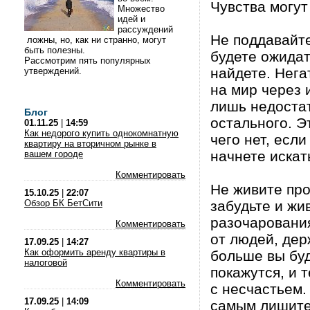
Чувства могут
Множество
идей и
рассуждений
Не поддавайте
ложны, но, как ни странно, могут
быть полезны.
будете ожидат
Рассмотрим пять популярных
найдете. Нега
утверждений.
на мир через 
лишь недостат
Блог
остального. Э
01.11.25
|
14:59
Как недорого купить однокомнатную
чего нет, если
квартиру на вторичном рынке в
начнете искат
вашем городе
Комментировать
Не живите про
15.10.25
|
22:07
Обзор БК БетСити
забудьте и жи
разочарования
Комментировать
от людей, де
17.09.25
|
14:27
Как оформить аренду квартиры в
больше вы буд
налоговой
покажутся, и 
Комментировать
с несчастьем.
17.09.25
|
14:09
самым лишите 