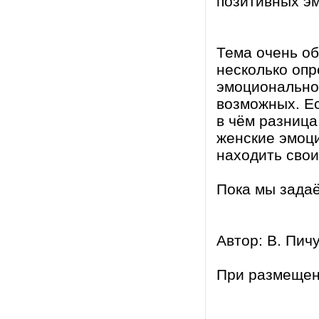
позитивных э
Тема очень о
несколько оп
эмоциональной
возможных. Ес
в чём разница
женские эмоци
находить сво
Пока мы задаё
Автор: В. Пич
При размещении