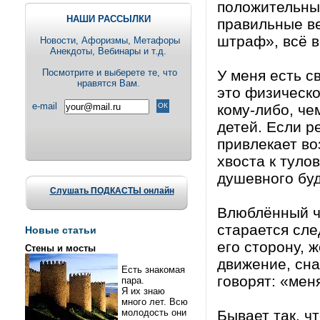
положительным
НАШИ РАССЫЛКИ
правильные ве
штраф», всё в
Новости, Aфоризмы, Метафоры
Анекдоты, Вебинары и т.д.
Посмотрите и выберете те, что
У меня есть с
нравятся Вам.
это физическ
e-mail
кому-либо, че
детей. Если р
привлекает в
хвоста к туло
душевного буд
Слушать ПОДКАСТЫ онлайн
Влюблённый че
старается сле
Новые статьи
его сторону, 
Стены и мосты
движение, сна
Есть знакомая
говорят: «меня
пара.
Я их знаю
много лет. Всю
молодость они
Бывает так, ч