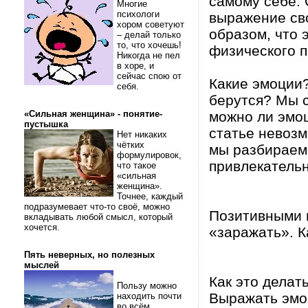
самому себе. 
Многие
психологи
выражение сво
хором советуют
образом, что 
– делай только
то, что хочешь!
физического 
Никогда не пел
в хоре, и
сейчас спою от
Какие эмоции?
себя.
берутся? Мы 
«Сильная женщина» - понятие-
можно ли эмоц
пустышка
статье невозм
Нет никаких
чётких
мы разбираем
формулировок,
привлекательн
что такое
«сильная
женщина».
Точнее, каждый
подразумевает что-то своё, можно
Позитивными 
вкладывать любой смысл, который
хочется.
«заражать». 
Пять неверных, но полезных
мыслей
Как это делат
Пользу можно
Выражать эмоц
находить почти
во всём.