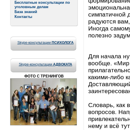
формирование
Бесплатные консультации по
эмоциональная
уголовным делам
База знаний
симпатичной 
Контакты
радуются вам,
Иногда самому
полезно задум
Skype-консультации
ПСИХОЛОГА
Для начала ну
вообще. «Мир
Skype-консультации
АДВОКАТА
прилагательно
какими-либо к
ФОТО С ТРЕНИНГОВ
Доставляющий
заинтересован
Словарь, как 
вопросов. Нап
привлекательн
нему и всё ту