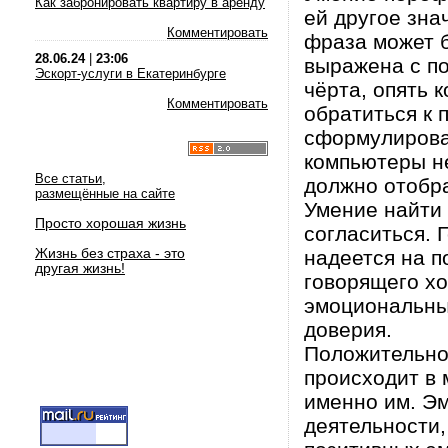
Как забронировать квартиру в аренду
ей другое зна
Комментировать
фраза может 
28.06.24
|
23:06
выражена с п
Эскорт-услуги в Екатеринбурге
чёрта, опять 
Комментировать
обратиться к 
сформулироват
компьютеры н
Все статьи,
должно отобра
размещённые на сайте
Умение найти 
Просто хорошая жизнь
согласиться. 
Жизнь без страха - это
надеется на п
другая жизнь!
говорящего хо
эмоциональны
доверия.
Положительно
происходит в
именно им. Э
деятельности,