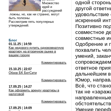
одной стороны
Множество
идей и
другой ответн
рассуждений
удовольствие 
ложны, но, как ни странно, могут
быть полезны.
искренний инт
Рассмотрим пять популярных
Позитивно под
утверждений.
совместное де
совместные и
Блог
Одобрение и п
01.11.25
|
14:59
Как недорого купить однокомнатную
похвалить чел
квартиру на вторичном рынке в
умений, закан
вашем городе
сопровождаем
Комментировать
ответное прия
15.10.25
|
22:07
Обзор БК БетСити
дальнейшем в
Юмор, направ
Комментировать
Всё, что стан
17.09.25
|
14:27
Как оформить аренду квартиры в
так не «зараж
налоговой
направленные 
Комментировать
обстоятельств
17.09.25
|
14:09
Умение переф