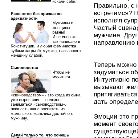
искали себя.
Правильно, с н
встретимся? Н
Равенство без признаков
адекватности
исполняя супр
Мужчины и
Частый сценар
женщины
равны!
мужчине. Дру
И не спорьте,
направлению к
так написано в
Конституции, и любая феминистка
зубами загрызёт мужика, назвавшего
женщину слабой.
Теперь можно 
Сыноводство
задуматься о
Чтобы не
мучиться
Интуитивно по
вызывают жел
притягиваться
«свиноводством» - это когда из сына
уже вырос свин - полезно
дать определе
заниматься «сыноводством»,
пока есть шанс воспитать из
маленького мальчика достойного
Эмоции это п
мужчину.
момент своего
существующей 
Делай только то, что хочешь