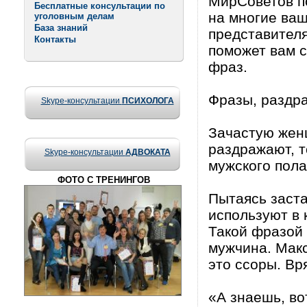
МирСоветов по
Бесплатные консультации по
на многие ваш
уголовным делам
База знаний
представителя
Контакты
поможет вам с
фраз.
Фразы, раздр
Skype-консультации
ПСИХОЛОГА
Зачастую жен
раздражают, т
Skype-консультации
АДВОКАТА
мужского пола
ФОТО С ТРЕНИНГОВ
Пытаясь заста
используют в 
Такой фразой 
мужчина. Макс
это ссоры. Вр
«А знаешь, во