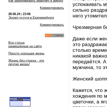
Как забронировать квартиру в аренду
успокаивать м
Комментировать
сильно раздра
28.06.24
|
23:06
него утомител
Эскорт-услуги в Екатеринбурге
Комментировать
Чрезмерная б
Даже если же
Все статьи,
это раздражае
размещённые на сайте
столько врем
Просто хорошая жизнь
никакой важно
Жизнь без страха - это
передаётся. А
другая жизнь!
мужчина, то эт
Женский шопп
Кажется, что 
хождения по м
цветочки, а я