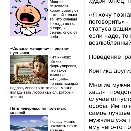
худой конец, н
Многие
психологи
хором советуют
«Я хочу позна
– делай только
то, что хочешь!
поговорить» -
Никогда не пел
статуса ваших
в хоре, и
сейчас спою от
если надо, то
себя.
возлюбленный 
«Сильная женщина» - понятие-
пустышка
Поведение, р
Нет никаких
чётких
формулировок,
Критика друг
что такое
«сильная
женщина».
Точнее, каждый
Многие мужчи
подразумевает что-то своё, можно
хвалят предст
вкладывать любой смысл, который
хочется.
случае отпуст
особы. Им то н
Пять неверных, но полезных
самое лучшее,
мыслей
мужчина уже т
Пользу можно
ему чего-то п
находить почти
во всём.