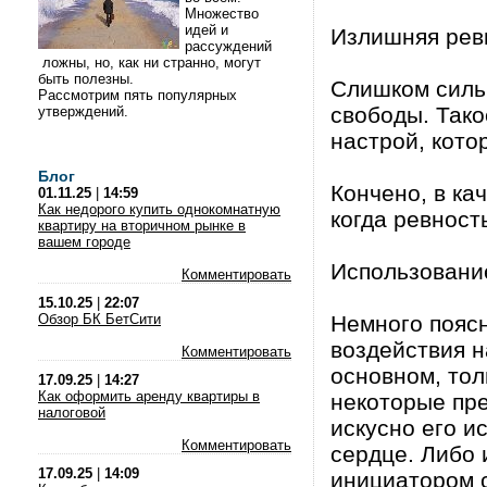
Множество
идей и
Излишняя рев
рассуждений
ложны, но, как ни странно, могут
быть полезны.
Слишком силь
Рассмотрим пять популярных
свободы. Так
утверждений.
настрой, кото
Блог
Кончено, в ка
01.11.25
|
14:59
Как недорого купить однокомнатную
когда ревност
квартиру на вторичном рынке в
вашем городе
Использовани
Комментировать
15.10.25
|
22:07
Обзор БК БетСити
Немного поясн
воздействия н
Комментировать
основном, тол
17.09.25
|
14:27
Как оформить аренду квартиры в
некоторые пр
налоговой
искусно его и
Комментировать
сердце. Либо 
17.09.25
|
14:09
инициатором 