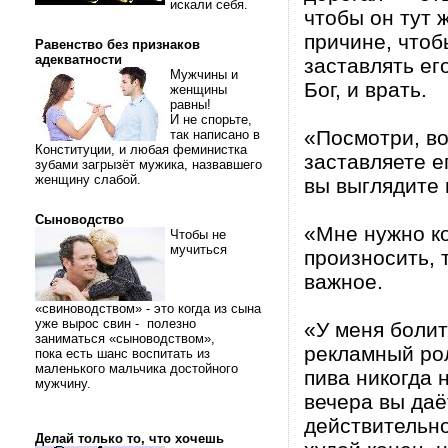
искали себя.
чтобы он тут 
причине, чтоб
Равенство без признаков
адекватности
заставлять ег
Мужчины и
Бог, и врать.
женщины
равны!
И не спорьте,
«Посмотри, во
так написано в
Конституции, и любая феминистка
заставляете е
зубами загрызёт мужика, назвавшего
женщину слабой.
вы выглядите 
Сыноводство
«Мне нужно кое
Чтобы не
мучиться
произносить, 
важное.
«свиноводством» - это когда из сына
уже вырос свин - полезно
«У меня болит
заниматься «сыноводством»,
рекламный рол
пока есть шанс воспитать из
маленького мальчика достойного
пива никогда 
мужчину.
вечера вы даё
действительно
Делай только то, что хочешь