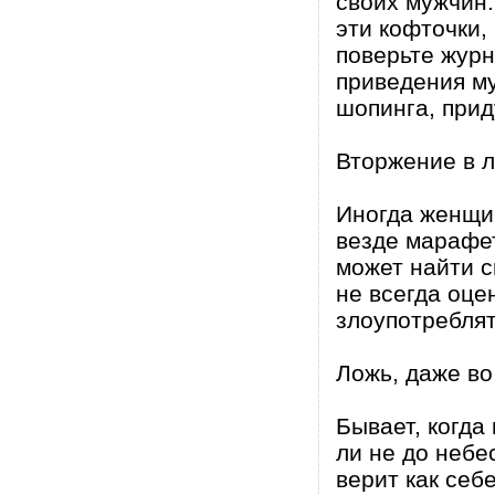
своих мужчин.
эти кофточки,
поверьте жур
приведения м
шопинга, прид
Вторжение в 
Иногда женщи
везде марафет
может найти с
не всегда оце
злоупотреблят
Ложь, даже во
Бывает, когда
ли не до небес
верит как себ