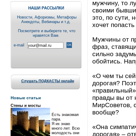
мужчину, то л
НАШИ РАССЫЛКИ
своими бывшим
это, по сути,
Новости, Aфоризмы, Метафоры
Анекдоты, Вебинары и т.д.
хочет попасть 
Посмотрите и выберете те, что
нравятся Вам.
Мужчины от п
e-mail
фраз, ставящи
сильно задумы
обойтись. Нап
«О чем ты сей
Слушать ПОДКАСТЫ онлайн
дорогая? Поэ
«правильный» 
правды вы от 
Новые статьи
МирСоветов, с
Стены и мосты
вообще?
Есть знакомая
пара.
Я их знаю
«Она симпатич
много лет. Всю
молодость они
дорогая» – от