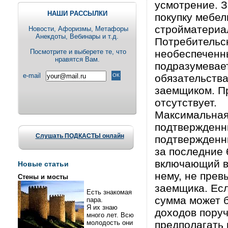
усмотрение. З
НАШИ РАССЫЛКИ
покупку мебел
стройматериал
Новости, Aфоризмы, Метафоры
Анекдоты, Вебинары и т.д.
Потребительс
Посмотрите и выберете те, что
необеспеченн
нравятся Вам.
подразумевает
e-mail
обязательства
заемщиком. П
отсутствует.
Максимальная
подтвержденн
Слушать ПОДКАСТЫ онлайн
подтвержденн
за последние 
включающий в 
Новые статьи
нему, не пре
Стены и мосты
заемщика. Есл
Есть знакомая
сумма может 
пара.
Я их знаю
доходов поруч
много лет. Всю
молодость они
предполагать 