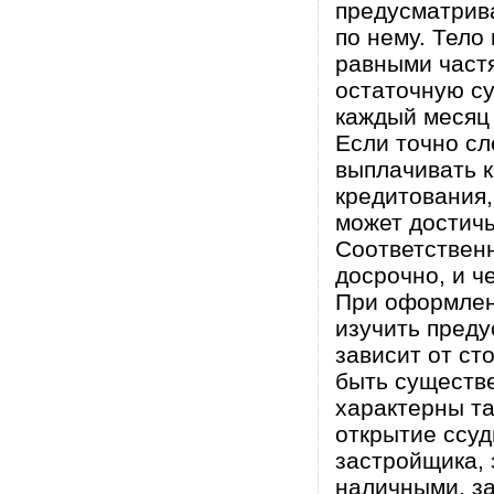
предусматрива
по нему. Тело
равными частя
остаточную су
каждый месяц
Если точно сл
выплачивать к
кредитования,
может достичь
Соответствен
досрочно, и ч
При оформлен
изучить преду
зависит от ст
быть существ
характерны та
открытие ссуд
застройщика, 
наличными, з