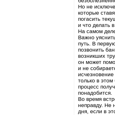
безболезненн
Но не исключ
которые ставя
погасить теку
и что делать 
На самом деле
Важно уяснить
путь. В перву
позвонить бан
возникших тру
он может помо
и не собирает
исчезновение 
только в этом
процесс получ
понадобится.
Во время встр
неправду. Не 
дня, если в э