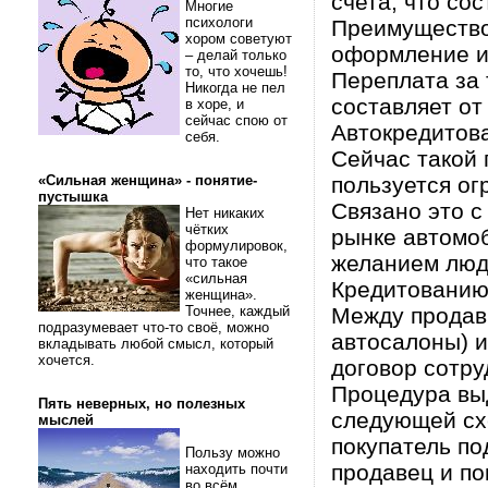
счета, что со
Многие
психологи
Преимущество
хором советуют
оформление и
– делай только
то, что хочешь!
Переплата за
Никогда не пел
составляет от
в хоре, и
сейчас спою от
Автокредитов
себя.
Сейчас такой 
«Сильная женщина» - понятие-
пользуется ог
пустышка
Связано это 
Нет никаких
чётких
рынке автомо
формулировок,
желанием люд
что такое
«сильная
Кредитованию,
женщина».
Точнее, каждый
Между продав
подразумевает что-то своё, можно
автосалоны) 
вкладывать любой смысл, который
хочется.
договор сотру
Процедура выд
Пять неверных, но полезных
следующей сх
мыслей
покупатель по
Пользу можно
продавец и по
находить почти
во всём.