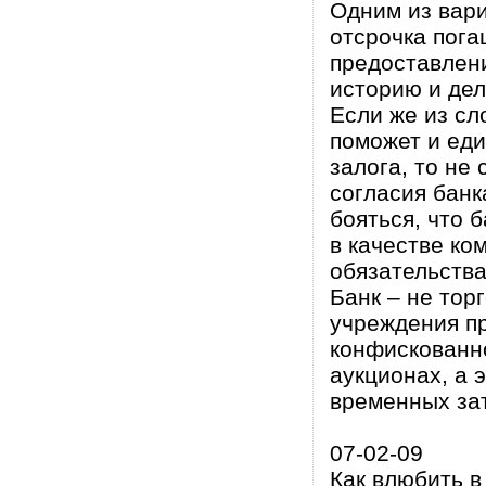
Одним из вари
отсрочка пог
предоставлени
историю и де
Если же из сл
поможет и ед
залога, то не
согласия банк
бояться, что 
в качестве ко
обязательства
Банк – не тор
учреждения пр
конфискованн
аукционах, а 
временных зат
07-02-09
Как влюбить 