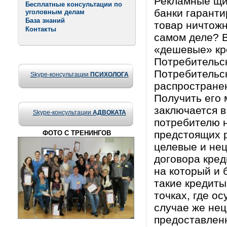
Рекламные щи
Бесплатные консультации по
банки гаранти
уголовным делам
База знаний
товар ничтожн
Контакты
самом деле? В
«дешевые» кр
Потребительс
Потребительск
Skype-консультации
ПСИХОЛОГА
распростране
Получить его 
заключается 
Skype-консультации
АДВОКАТА
потребителю н
предстоящих р
ФОТО С ТРЕНИНГОВ
целевые и нец
договора кред
на который и 
такие кредит
точках, где о
случае же нец
предоставленн