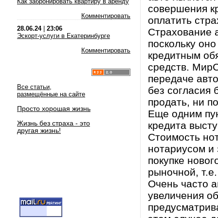
Как забронировать квартиру в аренду
совершения к
Комментировать
оплатить стра
28.06.24
|
23:06
Страхование 
Эскорт-услуги в Екатеринбурге
поскольку оно
Комментировать
кредитным обя
средств. МирС
передаче автом
Все статьи,
без согласия 
размещённые на сайте
продать, ни п
Просто хорошая жизнь
Еще одним пу
Жизнь без страха - это
кредита высту
другая жизнь!
Стоимость но
нотариусом и 
покупке новог
рыночной, т.е.
Очень часто а
увеличения о
предусматрив