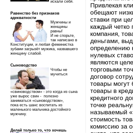
искали себя.
Привлекая кли
обещают низк
Равенство без признаков
адекватности
ставки при це
Мужчины и
каждый четко 
женщины
равны!
компания, тов
И не спорьте,
деньгами, выд
так написано в
Конституции, и любая феминистка
определению 
зубами загрызёт мужика, назвавшего
женщину слабой.
нулевых ставо
являются цел
Сыноводство
торговыми то
Чтобы не
мучиться
договор сотру
товары могут 
товары в кред
«свиноводством» - это когда из сына
уже вырос свин - полезно
кредитного до
заниматься «сыноводством»,
точке реальну
пока есть шанс воспитать из
маленького мальчика достойного
называемый «
мужчину.
стоимость тов
комиссию за о
Делай только то, что хочешь