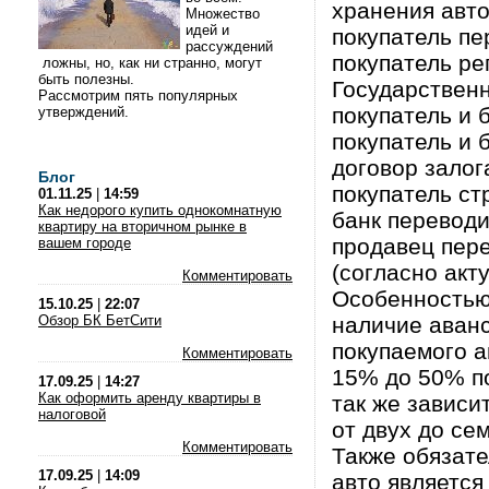
хранения авто
Множество
идей и
покупатель пе
рассуждений
покупатель ре
ложны, но, как ни странно, могут
быть полезны.
Государствен
Рассмотрим пять популярных
покупатель и 
утверждений.
покупатель и 
договор залог
Блог
покупатель ст
01.11.25
|
14:59
Как недорого купить однокомнатную
банк переводи
квартиру на вторичном рынке в
продавец пер
вашем городе
(согласно акт
Комментировать
Особенностью
15.10.25
|
22:07
Обзор БК БетСити
наличие аванс
покупаемого а
Комментировать
15% до 50% п
17.09.25
|
14:27
Как оформить аренду квартиры в
так же зависи
налоговой
от двух до сем
Комментировать
Также обязате
17.09.25
|
14:09
авто является