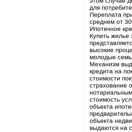
этом случае д
для потребите
Переплата при
среднем от 30
Ипотечное кр
Купить жилье 
представляетс
высокие проце
молодые семьи
Механизм выда
кредита на по
стоимости пок
страхование о
нотариальным
стоимость усл
объекта ипоте
предварительн
объекта недви
выдаются на с