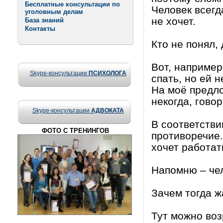
Бесплатные консультации по
Человек всегда
уголовным делам
не хочет.
База знаний
Контакты
Кто не понял,
Вот, например
Skype-консультации
ПСИХОЛОГА
спать, но ей н
На моё предло
некогда, говор
Skype-консультации
АДВОКАТА
В соответствии
ФОТО С ТРЕНИНГОВ
противоречие.
хочет работат
Напомню – чел
Зачем тогда ж
Тут можно воз