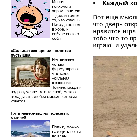
Многие
•
Каждый хоч
психологи
хором советуют
– делай только
Вот ещё мысль
то, что хочешь!
что дверь откр
Никогда не пел
в хоре, и
нравится игра,
сейчас спою от
тебе что-то п
себя.
играю" и удали
«Сильная женщина» - понятие-
пустышка
Нет никаких
чётких
формулировок,
что такое
«сильная
женщина».
Точнее, каждый
подразумевает что-то своё, можно
вкладывать любой смысл, который
хочется.
Пять неверных, но полезных
мыслей
Пользу можно
находить почти
во всём.