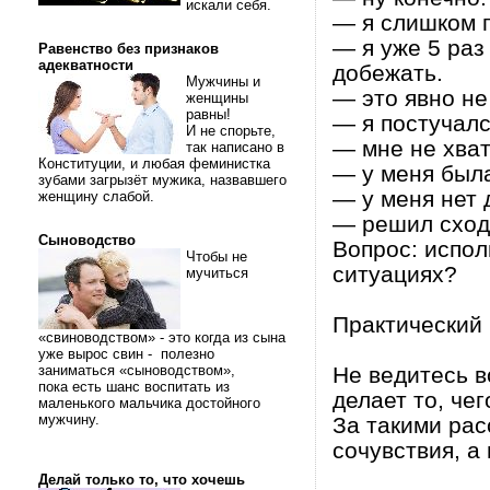
искали себя.
— я слишком г
— я уже 5 раз
Равенство без признаков
адекватности
добежать.
Мужчины и
— это явно не
женщины
равны!
— я постучалс
И не спорьте,
— мне не хва
так написано в
Конституции, и любая феминистка
— у меня был
зубами загрызёт мужика, назвавшего
— у меня нет д
женщину слабой.
— решил сход
Сыноводство
Вопрос: испол
Чтобы не
ситуациях?
мучиться
Практический 
«свиноводством» - это когда из сына
уже вырос свин - полезно
заниматься «сыноводством»,
Не ведитесь в
пока есть шанс воспитать из
делает то, чег
маленького мальчика достойного
мужчину.
За такими рас
сочувствия, а
Делай только то, что хочешь