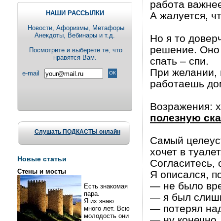
работа важнее
НАШИ РАССЫЛКИ
А жалуется, ч
Новости, Aфоризмы, Метафоры
Анекдоты, Вебинары и т.д.
Но я то довер
решение. Оно 
Посмотрите и выберете те, что
нравятся Вам.
спать – спи.
При желании, 
e-mail
работаешь до
Возражения: хо
полезную ска
Слушать ПОДКАСТЫ онлайн
Самый целеус
хочет в туале
Новые статьи
Согласитесь,
Стены и мосты
Я описался, п
— не было вре
Есть знакомая
пара.
— я был слиш
Я их знаю
— потерял над
много лет. Всю
молодость они
— ну конечно.