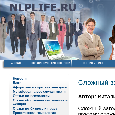
О себе
Психологические тренинги
Тренинги НЛП
Новости
Сложный з
Блог
Афоризмы и короткие анекдоты
Метафоры на все случаи жизни
Автор:
Витал
Статьи по психологии
Статьи об отношениях мужчин и
женщин
Сложный загол
Статьи по бизнесу и праву
Практическая психология
поэтому сложн