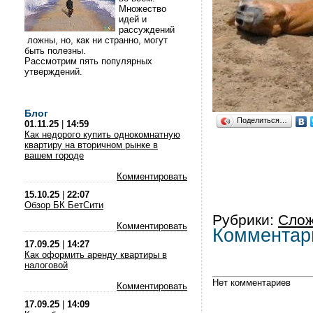
Множество
идей и
рассуждений
ложны, но, как ни странно, могут
быть полезны.
Рассмотрим пять популярных
утверждений.
Блог
Поделиться…
01.11.25
|
14:59
Как недорого купить однокомнатную
квартиру на вторичном рынке в
вашем городе
Комментировать
15.10.25
|
22:07
Обзор БК БетСити
Рубрики:
Слож
Комментировать
Комментар
17.09.25
|
14:27
Как оформить аренду квартиры в
налоговой
Нет комментариев
Комментировать
17.09.25
|
14:09