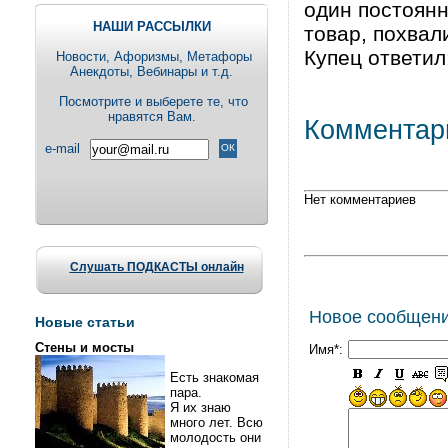
один постоянн
НАШИ РАССЫЛКИ
товар, похвали
Купец ответил
Новости, Aфоризмы, Метафоры
Анекдоты, Вебинары и т.д.
Посмотрите и выберете те, что
нравятся Вам.
Комментар
e-mail
Нет комментариев
Слушать ПОДКАСТЫ онлайн
Новое сообщен
Новые статьи
Стены и мосты
Имя*:
Есть знакомая
пара.
Я их знаю
много лет. Всю
молодость они