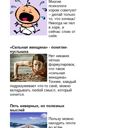
Многие
психологи
хором советуют
– делай только
то, что хочешь!
Никогда не пел
в хоре, и
сейчас спою от
себя.
«Сильная женщина» - понятие-
пустышка
Нет никаких
чётких
формулировок,
что такое
«сильная
женщина».
Точнее, каждый
подразумевает что-то своё, можно
вкладывать любой смысл, который
хочется.
Пять неверных, но полезных
мыслей
Пользу можно
находить почти
во всём.