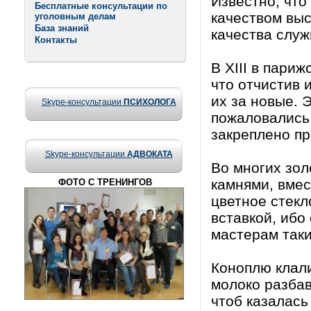
Известно, что
Бесплатные консультации по
качеством выс
уголовным делам
База знаний
качества служ
Контакты
В XIII в пари
что отчистив 
их за новые. 
Skype-консультации
ПСИХОЛОГА
пожаловались,
закреплено пр
Skype-консультации
АДВОКАТА
Во многих зо
камнями, вме
ФОТО С ТРЕНИНГОВ
цветное стекл
вставкой, ибо
мастерам таки
Коноплю клали
молоко разбав
чтоб казалась