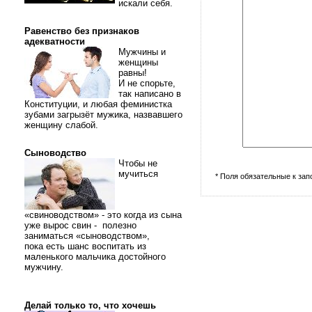
искали себя.
Равенство без признаков
адекватности
Мужчины и
женщины
равны!
И не спорьте,
так написано в
Конституции, и любая феминистка
зубами загрызёт мужика, назвавшего
женщину слабой.
Сыноводство
Чтобы не
мучиться
* Поля обязательные к за
«свиноводством» - это когда из сына
уже вырос свин - полезно
заниматься «сыноводством»,
пока есть шанс воспитать из
маленького мальчика достойного
мужчину.
Делай только то, что хочешь