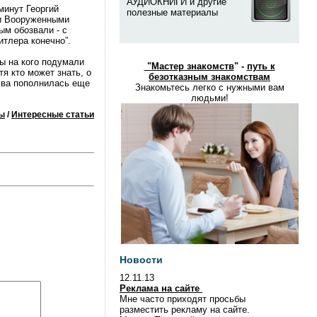
АУДИОКНИГИ и другие
минут Георгий
полезные материалы
ми Вооруженными
ым обозвали - с
итлера конечно”.
вы на кого подумали
"
Мастер знакомств
" -
путь к
я кто может знать, о
безотказным знакомствам
лва пополнилась еще
Знакомьтесь легко с нужными вам
людьми!
ы
/
Интересные статьи
Новости
12.11.13
Реклама на сайте
Мне часто приходят просьбы
разместить рекламу на сайте.