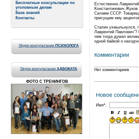
Бесплатные консультации по
Естественно Лаврентий
уголовным делам
Константинович Жуков
База знаний
Силами СССР. Товарищ Ж
Контакты
присущим ему акцентом
Сталин ухмыльнулся, п
Лаврентий Павлович”? 
чем тогда думал велик
одной байкой о находч
Skype-консультации
ПСИХОЛОГА
Комментарии
Skype-консультации
АДВОКАТА
Нет комментариев
ФОТО С ТРЕНИНГОВ
Новое сообщен
Имя*: