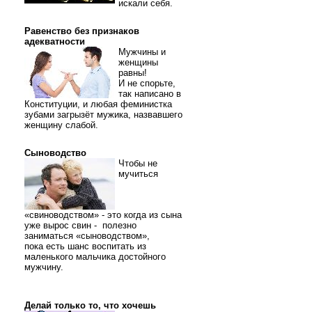
искали себя.
Равенство без признаков
адекватности
Мужчины и
женщины
равны!
И не спорьте,
так написано в
Конституции, и любая феминистка
зубами загрызёт мужика, назвавшего
женщину слабой.
Сыноводство
Чтобы не
мучиться
«свиноводством» - это когда из сына
уже вырос свин - полезно
заниматься «сыноводством»,
пока есть шанс воспитать из
маленького мальчика достойного
мужчину.
Делай только то, что хочешь