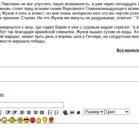
 Павлович не мог упустить такую возможность, и уже через пятнадцать 
 вновь стоял пред ясными очами Верховного Главнокомандующего все
уков я хоть и атеист, но мне очень интересно кого это вы чертом усат
 произнес Сталин. На что Жуков ми минуты не раздумывая, ответил: “ Г
овернулся к окну, где сидел Берия и уже с суровым видом спросил: “а 
Вот так благодаря армейской смекалки, Жуков вышел сухим из воды. Хот
ий маршал, может быть речь и впрямь шла о Гитлере, но солдатская мо
ивости маршала победы.
Все раздел
ие