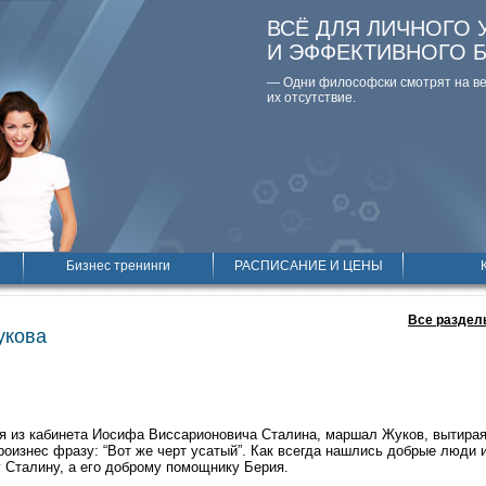
ВСЁ ДЛЯ ЛИЧНОГО 
И ЭФФЕКТИВНОГО 
— Одни философски смотpят на вещ
их отсутствие.
Бизнес тренинги
РАСПИСАНИЕ И ЦЕНЫ
Все раздел
укова
я из кабинета Иосифа Виссарионовича Сталина, маршал Жуков, вытирая
роизнес фразу: “Вот же черт усатый”. Как всегда нашлись добрые люди и
 Сталину, а его доброму помощнику Берия.