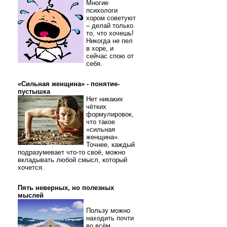
Многие
психологи
хором советуют
– делай только
то, что хочешь!
Никогда не пел
в хоре, и
сейчас спою от
себя.
«Сильная женщина» - понятие-
пустышка
Нет никаких
чётких
формулировок,
что такое
«сильная
женщина».
Точнее, каждый
подразумевает что-то своё, можно
вкладывать любой смысл, который
хочется.
Пять неверных, но полезных
мыслей
Пользу можно
находить почти
во всём.