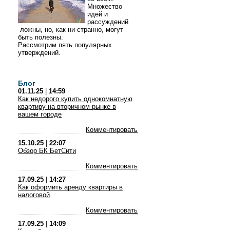
Множество
идей и
рассуждений
ложны, но, как ни странно, могут
быть полезны.
Рассмотрим пять популярных
утверждений.
Блог
01.11.25
|
14:59
Как недорого купить однокомнатную
квартиру на вторичном рынке в
вашем городе
Комментировать
15.10.25
|
22:07
Обзор БК БетСити
Комментировать
17.09.25
|
14:27
Как оформить аренду квартиры в
налоговой
Комментировать
17.09.25
|
14:09