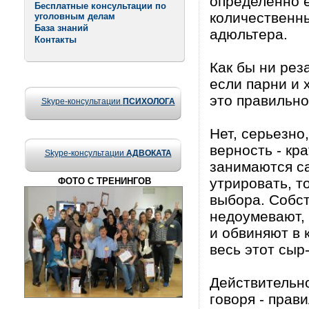
определенно е
Бесплатные консультации по
количественны
уголовным делам
База знаний
адюльтера.
Контакты
Как бы ни рез
если парни и 
это правильно
Skype-консультации
ПСИХОЛОГА
Нет, серьезно
верность - кр
Skype-консультации
АДВОКАТА
занимаются с
утрировать, то
ФОТО С ТРЕНИНГОВ
выбора. Собс
недоумевают, 
и обвиняют в 
весь этот сыр
Действительно
говоря - прави