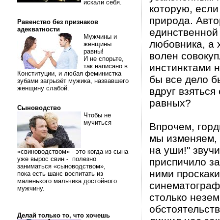
искали себя.
которую, если
природа. Авто
Равенство без признаков
адекватности
единственной 
Мужчины и
любовника, а
женщины
равны!
волен совокуп
И не спорьте,
инстинктами н
так написано в
Конституции, и любая феминистка
бы все дело б
зубами загрызёт мужика, назвавшего
женщину слабой.
вдруг взяться
равных?
Сыноводство
Чтобы не
мучиться
Впрочем, горд
мы изменяем, 
на уши!" звуч
«свиноводством» - это когда из сына
уже вырос свин - полезно
приспичило за
заниматься «сыноводством»,
ними проскаки
пока есть шанс воспитать из
маленького мальчика достойного
синематографа
мужчину.
столько незем
обстоятельств
Делай только то, что хочешь