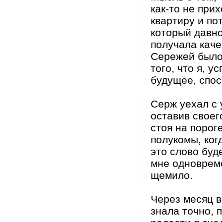
как-то не при
квартиру и по
который давно
получала каче
Сережей было,
того, что я, 
будущее, спос
Серж уехал с 
оставив своего
стоя на порог
полукомы, ког
это слово буд
мне одновреме
щемило.
Через месяц в
знала точно, 