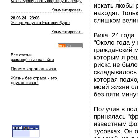
Как забронировать квартиру в аренду
искать якобы 
Комментировать
находят. Толь
28.06.24
|
23:06
слишком велик
Эскорт-услуги в Екатеринбурге
Комментировать
Вика, 24 года
"Около года у
гражданский м
Все статьи,
которым я ре
размещённые на сайте
риска не было
Просто хорошая жизнь
складывалось 
Жизнь без страха - это
которая подхо
другая жизнь!
моей жизни с
без пяти мину
Получив в под
принялась "фр
известным фот
тусовках. Он 