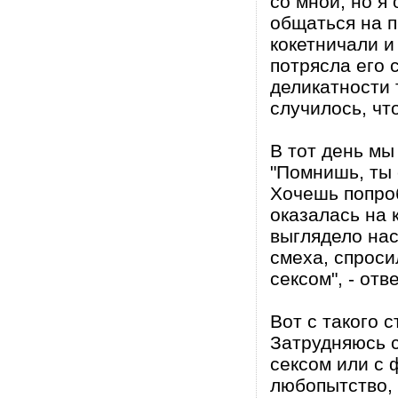
со мной, но я
общаться на п
кокетничали и
потрясла его 
деликатности 
случилось, чт
В тот день мы
"Помнишь, ты 
Хочешь попроб
оказалась на 
выглядело нас
смеха, спроси
сексом", - отв
Вот с такого 
Затрудняюсь с
сексом или с
любопытство, 