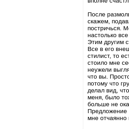
вполне счастл
После размолв
скажем, подав
постричься. М
настолько все
Этим другим с
Все в его вне
стилист, то ес
стоило мне сес
неужели выгля
что вы. Прост
потому что гру
делал вид, чт
меня, было то
больше не ока
Предложение в
мне отчаянно 