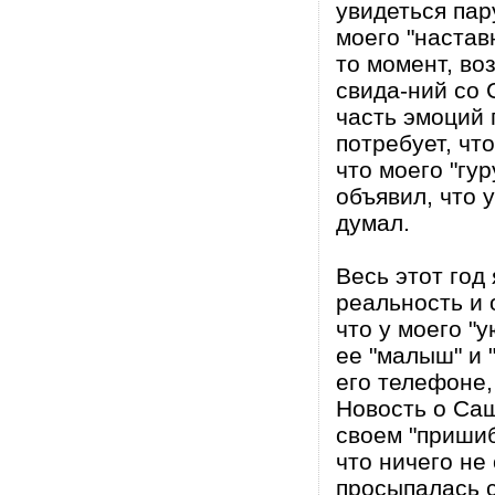
увидеться пар
моего "настав
то момент, во
свида-ний со 
часть эмоций 
потребует, чт
что моего "гу
объявил, что 
думал.
Весь этот год
реальность и 
что у моего "
ее "малыш" и 
его телефоне,
Новость о Са
своем "пришиб
что ничего не
просыпалась с