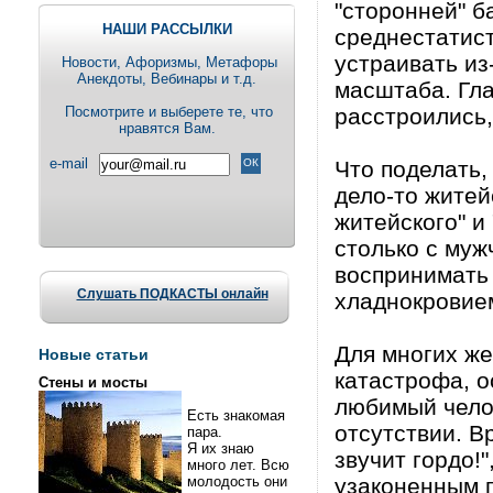
"сторонней" б
НАШИ РАССЫЛКИ
среднестатист
устраивать из
Новости, Aфоризмы, Метафоры
Анекдоты, Вебинары и т.д.
масштаба. Гла
Посмотрите и выберете те, что
расстроились,
нравятся Вам.
e-mail
Что поделать,
дело-то житей
житейского" и
столько с муж
воспринимать
Слушать ПОДКАСТЫ онлайн
хладнокровием
Для многих же
Новые статьи
катастрофа, о
Стены и мосты
любимый челов
Есть знакомая
отсутствии. В
пара.
Я их знаю
звучит гордо!
много лет. Всю
молодость они
узаконенным п