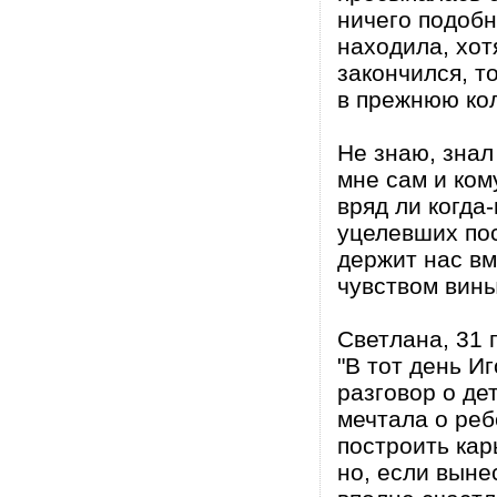
ничего подобн
находила, хот
закончился, т
в прежнюю ко
Не знаю, знал
мне сам и ком
вряд ли когда
уцелевших пос
держит нас вм
чувством вины,
Светлана, 31 
"В тот день И
разговор о де
мечтала о реб
построить кар
но, если выне