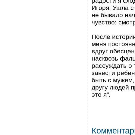
радости я схо
Игоря. Ушла с
не бывало нач
чувство: смот
После истори
меня постоянн
вдруг обесцен
насквозь фал
рассуждать о 
завести ребенк
быть с мужем,
другу людей п
это я".
Комментар