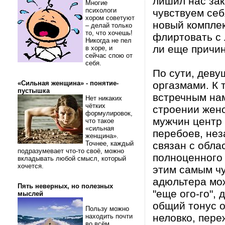
лишил нас зак
Многие
психологи
чувствуем себ
хором советуют
новый комплек
– делай только
то, что хочешь!
флиртовать с
Никогда не пел
ли еще причин
в хоре, и
сейчас спою от
себя.
По сути, деву
«Сильная женщина» - понятие-
оргазмами. К 
пустышка
встречным нам
Нет никаких
чётких
строении женс
формулировок,
мужчин центр
что такое
«сильная
перебоев, нез
женщина».
Точнее, каждый
связан с обла
подразумевает что-то своё, можно
полноценного 
вкладывать любой смысл, который
хочется.
этим самым чу
адюльтера мож
Пять неверных, но полезных
"еще ого-го", 
мыслей
общий тонус о
Пользу можно
неловко, пере
находить почти
во всём.