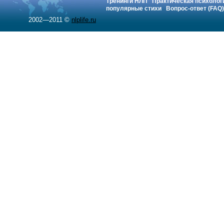
Тренинги НЛП
Практическая психолог
популярные стихи
Вопрос-ответ (FAQ)
2002—2011 ©
nlplife.ru