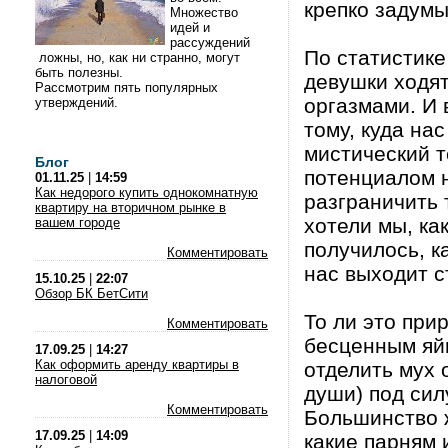
крепко задумы
Множество
идей и
рассуждений
По статистике
ложны, но, как ни странно, могут
быть полезны.
девушки ходят
Рассмотрим пять популярных
оргазмами. И 
утверждений.
тому, куда на
мистический 
Блог
потенциалом н
01.11.25
|
14:59
Как недорого купить однокомнатную
разграничить 
квартиру на вторичном рынке в
хотели мы, как
вашем городе
получилось, к
Комментировать
нас выходит 
15.10.25
|
22:07
Обзор БК БетСити
То ли это при
Комментировать
бесценным яйц
17.09.25
|
14:27
Как оформить аренду квартиры в
отделить мух 
налоговой
души) под сил
Комментировать
Большинство ж
17.09.25
|
14:09
какие парням 