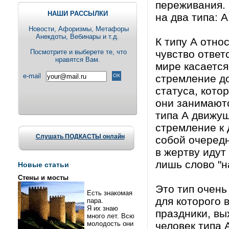
переживания. 
НАШИ РАССЫЛКИ
на два типа: А
Новости, Aфоризмы, Метафоры
Анекдоты, Вебинары и т.д.
К типу А отно
Посмотрите и выберете те, что
чувство ответ
нравятся Вам.
мире касается
e-mail
стремление до
статуса, кото
они занимаютс
типа А движущ
стремление к 
Слушать ПОДКАСТЫ онлайн
собой очередн
в жертву идут
лишь слово "н
Новые статьи
Стены и мосты
Это тип очень
Есть знакомая
для которого 
пара.
Я их знаю
праздники, вы
много лет. Всю
молодость они
человек типа 