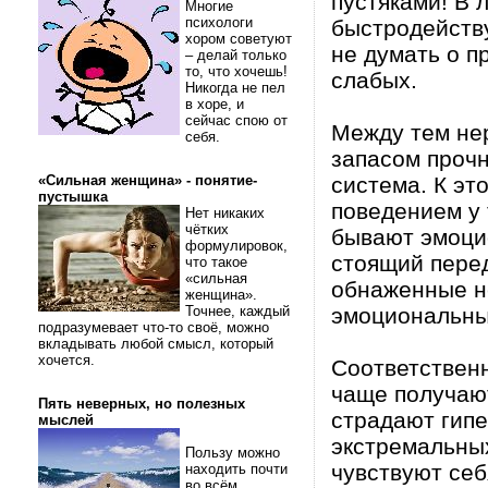
пустяками! В 
Многие
психологи
быстродейству
хором советуют
не думать о п
– делай только
то, что хочешь!
слабых.
Никогда не пел
в хоре, и
сейчас спою от
Между тем нер
себя.
запасом прочн
«Сильная женщина» - понятие-
система. К эт
пустышка
поведением у 
Нет никаких
чётких
бывают эмоцио
формулировок,
стоящий перед
что такое
«сильная
обнаженные не
женщина».
Точнее, каждый
эмоциональны
подразумевает что-то своё, можно
вкладывать любой смысл, который
хочется.
Соответственн
чаще получают
Пять неверных, но полезных
страдают гипе
мыслей
экстремальных
Пользу можно
чувствуют себ
находить почти
во всём.