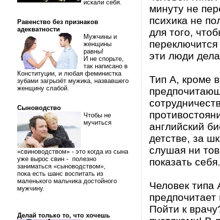
искали себя.
минуту не пер
психика не по
Равенство без признаков
адекватности
для того, что
Мужчины и
переключится н
женщины
равны!
эти люди дела
И не спорьте,
так написано в
Конституции, и любая феминистка
Тип А, кроме в
зубами загрызёт мужика, назвавшего
женщину слабой.
предпочитающ
сотрудничеств
Сыноводство
противостояни
Чтобы не
мучиться
английский би
детстве, за шк
слушая ни тов
«свиноводством» - это когда из сына
уже вырос свин - полезно
показать себя
заниматься «сыноводством»,
пока есть шанс воспитать из
маленького мальчика достойного
Человек типа 
мужчину.
предпочитает 
Пойти к врачу
Делай только то, что хочешь