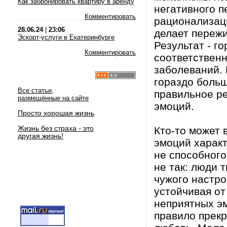
Как забронировать квартиру в аренду
негативного п
Комментировать
рационализаци
28.06.24
|
23:06
делает пережи
Эскорт-услуги в Екатеринбурге
Результат - г
Комментировать
соответственн
заболеваний. 
гораздо больш
Все статьи,
правильное р
размещённые на сайте
эмоций.
Просто хорошая жизнь
Жизнь без страха - это
Кто-то может 
другая жизнь!
эмоций характ
не способного
не так: люди 
чужого настро
устойчивая от
неприятных эм
правило прек