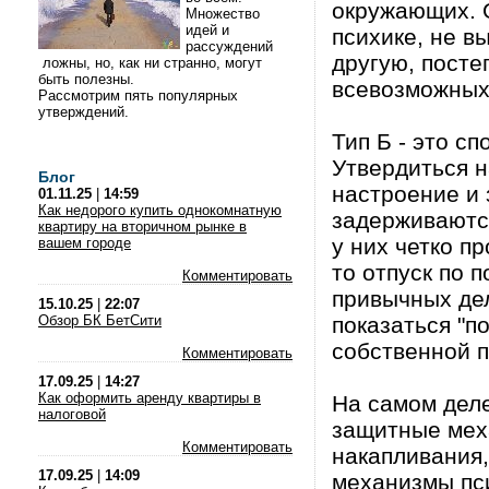
окружающих. О
Множество
идей и
психике, не в
рассуждений
другую, посте
ложны, но, как ни странно, могут
быть полезны.
всевозможных
Рассмотрим пять популярных
утверждений.
Тип Б - это с
Утвердиться н
Блог
настроение и 
01.11.25
|
14:59
Как недорого купить однокомнатную
задерживаются
квартиру на вторичном рынке в
у них четко п
вашем городе
то отпуск по 
Комментировать
привычных дел
15.10.25
|
22:07
Обзор БК БетСити
показаться "п
собственной 
Комментировать
17.09.25
|
14:27
Как оформить аренду квартиры в
На самом деле
налоговой
защитные мех
Комментировать
накапливания,
17.09.25
|
14:09
механизмы пс