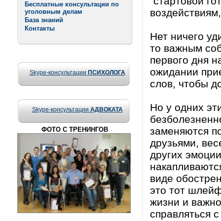
"стартовой го
Бесплатные консультации по
воздействиям,
уголовным делам
База знаний
Контакты
Нет ничего уд
то важным со
первого дня н
ожидании прие
Skype-консультации
ПСИХОЛОГА
слов, чтобы до
Но у одних эт
Skype-консультации
АДВОКАТА
безболезненно
заменяются п
ФОТО С ТРЕНИНГОВ
друзьями, вес
других эмоции
накапливаются
виде обострен
это тот шлей
жизни и важно
справляться с