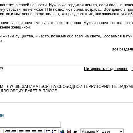
понятия о своей ценности. Нужно же гордится чем-то, если больше нече
ину страсти, но не может! Не позволяют силы, возраст... Все давно в пр
асоток и мысленно представляют, как раздевают их, как занимаются люб
хочет ласки, хочет услышать нежные слова. Мужчина хочет секса прак
ажение женщиной.
мы живые существа, и часто, позабыв обо всем на свете, бросаемся в пуч
х.
Все раздел
29
Цитировать выделенное
|
 . ЛУЧШЕ ЗАНИМАТЬСЯ. НА СВОБОДНОИ ТЕРРИТОРИИ, НЕ ЗАДУ
 ДЛЯ ОБОИХ БУДЕТ В ПЛЮСЕ.
ие