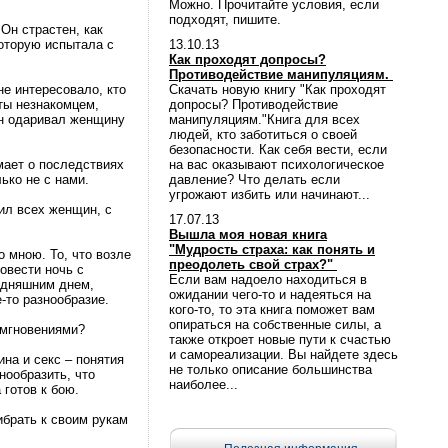
Можно. Прочитайте условия, если
подходят, пишите.
 Он страстен, как
которую испытала с
13.10.13
Как проходят допросы?
Противодействие манипуляциям.
е интересовало, кто
Скачать новую книгу "Как проходят
яты незнакомцем,
допросы? Противодействие
Он одаривал женщину
манипуляциям."Книга для всех
людей, кто заботиться о своей
безопасности. Как себя вести, если
умает о последствиях
на вас оказывают психологическое
ько не с нами.
давление? Что делать если
угрожают избить или начинают...
ил всех женщин, с
17.07.13
Вышла моя новая книга
"Мудрость страха: как понять и
о мною. То, что возле
преодолеть свой страх?"
овести ночь с
Если вам надоело находиться в
одняшним днем,
ожидании чего-то и надеяться на
-то разнообразие.
кого-то, то эта книга поможет вам
опираться на собственные силы, а
и мгновениями?
также откроет новые пути к счастью
и самореализации. Вы найдете здесь
ина и секс – понятия
не только описание большинства
нообразить, что
наиболее...
 готов к бою.
ибрать к своим рукам