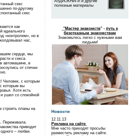
АУДИОКНИГИ и другие
нтанный секс
полезные материалы
ршенно по-другому
спонтанный секс
нается как
"
Мастер знакомств
" -
путь к
ой идеального
безотказным знакомствам
од «контролем», но в
Знакомьтесь легко с нужными вам
околдовывал нас,
людьми!
 нашем сердце, мы
расти и секса.
 в автомашине, в
проснулись от спячки
жно.
! Человек, с которым
 с которым вы
ровья. Хотя есть
 и ушел со спокойной
м строить планы на
Новости
12.11.13
. Переживала.
Реклама на сайте
накомства приводит
Мне часто приходят просьбы
 одного – любви.
разместить рекламу на сайте.