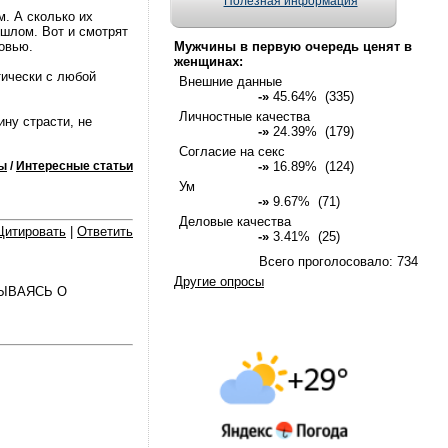
Полезная информация
м. А сколько их
ошлом. Вот и смотрят
овью.
Мужчины в первую очередь ценят в
женщинах:
тически с любой
Внешние данные
-»
45.64% (335)
Личностные качества
ину страсти, не
-»
24.39% (179)
Согласие на секс
ы
/
Интересные статьи
-»
16.89% (124)
Ум
-»
9.67% (71)
Деловые качества
Цитировать
|
Ответить
-»
3.41% (25)
Всего проголосовало: 734
Другие опросы
МЫВАЯСЬ О