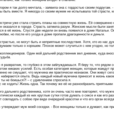
отором я так долго мечтала, - заявила она с гордостью своим подругам. -
ы быть вместе. Я никогда со своим мужем не испытывала той страсти, 
встречи уже стала строить планы на совместную жизнь. Её совершенно н
 он оказался в городе. Страсть затмила разум. Женские мысли были зан
ся в её жизнь. Спустя две недели он вновь появился в доме Натальи. 
юбви, но после его ухода в доме пропали драгоценности и деньги.
 страстью, но могут быть и неприятные последствия. Хотя, кто из нас д
думаем только о хорошем. Плохое может случиться с кем угодно, но тол
коллекционеров. Один мой дальний родственник вел дневник, куда внос
судьба.
 я развратник, то глубоко в этом заблуждаешься. Я беру то, что рядом с
 этом никаких усилий. Есть особая категория женщин, которые жаждут пр
енно не смущает, что мужчина им практически незнаком. Они живут сег
 набираются опыта. Ведь каждый новый мужчина приносит в жизнь какое
 ты не боишься?! – с удивлением спросила я.
ес не ходить! Жизнь одна. Так почему же её не разнообразить приятным
го дальнего родственника, хотя он очень часто мне повторяет, что мужч
тически каждый из них круглые сутки готов думать о сексе и как его раз
 совладать с собою при виде очередной красотки и что его орган всегда
– утверждает муж моей соседки. - Все женщины только и думают, как пр