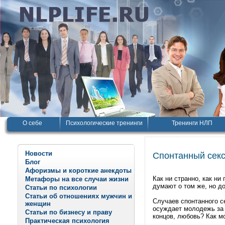
О себе
Психологические тренинги
Тренинги НЛП
Новости
Спонтанный сек
Блог
Афоризмы и короткие анекдоты
Как ни странно, как н
Метафоры на все случаи жизни
думают о том же, но до
Статьи по психологии
Статьи об отношениях мужчин и
Случаев спонтанного с
женщин
осуждает молодежь за 
Статьи по бизнесу и праву
концов, любовь? Как м
Практическая психология