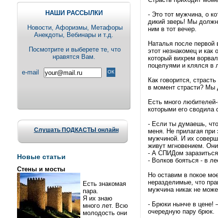
НАШИ РАССЫЛКИ
- Это тот мужчина, о к
дикий зверь! Мы должн
Новости, Aфоризмы, Метафоры
ним в тот вечер.
Анекдоты, Вебинары и т.д.
Наталья после первой 
Посмотрите и выберете те, что
этот незнакомец и как
нравятся Вам.
который вихрем ворвал
поцелуями и клялся в л
e-mail
Как говорится, страсть
в момент страсти? Мы 
Есть много любителей-
которыми его сводила 
- Если ты думаешь, что
Слушать ПОДКАСТЫ онлайн
меня. Не прилагая при
мужчиной. И их соверш
живут мгновением. Они
- А СПИДом заразиться
Новые статьи
- Волков бояться - в л
Стены и мосты
Но оставим в покое мое
неразделимые, что прак
Есть знакомая
мужчина никак не может
пара.
Я их знаю
- Брюки нынче в цене! 
много лет. Всю
очередную пару брюк.
молодость они