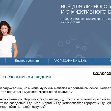
ВСЁ ДЛЯ ЛИЧНОГО 
И ЭФФЕКТИВНОГО 
— Одни философски смотpят на вещ
их отсутствие.
Бизнес тренинги
РАСПИСАНИЕ И ЦЕНЫ
Все раздел
с с незнакомыми людьми
и парадоксально, но многие мужчины мечтают о спонтанном сексе. Более
 той поры, пока мужчина играет по её правилам.
екса - миллион. Хорошо это или плохо, судить только самим участникам
такое поведение. Где, мол, мораль? Где человеческая гордость? Где чув
ожно пойти на такой поступок?