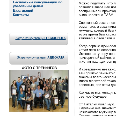
Бесплатные консультации по
Можно подумать, что ле
уголовным делам
появился вчера или по
База знаний
воспринимали происход
Контакты
было наложено ТАБУ.
Спонтанный секс с нез
романтика, а заканчив
мужчину, который был б
то же время был страс
Skype-консультации
ПСИХОЛОГА
втягивал в свои сети и
Когда первые лучи сол
хотим чего-то особенно
Именно в эту пору по с
Skype-консультации
АДВОКАТА
примерочной кабине, в 
и хотим насладиться пр
ФОТО С ТРЕНИНГОВ
И совершенно неважно,
вам приятно заниматьс
знакомы всего несколь
много любителей таког
совестью, при этом да
Как часто мы, женщины
светлое будущее...
От Натальи ушел муж. 
Случайно она знакомит
незнакомого мужчину в
Страсть приходит моме