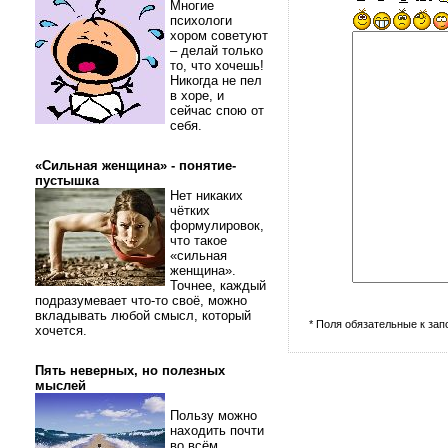
Многие
психологи
хором советуют
– делай только
то, что хочешь!
Никогда не пел
в хоре, и
сейчас спою от
себя.
«Сильная женщина» - понятие-
пустышка
Нет никаких
чётких
формулировок,
что такое
«сильная
женщина».
Точнее, каждый
подразумевает что-то своё, можно
вкладывать любой смысл, который
* Поля обязательные к за
хочется.
Пять неверных, но полезных
мыслей
Пользу можно
находить почти
во всём.