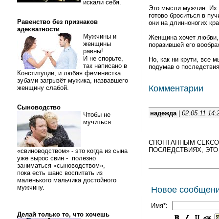
искали себя.
Это мысли мужчин. Их 
готово броситься в пуч
Равенство без признаков
они на длинноногих кр
адекватности
Мужчины и
Женщина хочет любви, 
женщины
поразившей его вообр
равны!
И не спорьте,
Но, как ни крути, все 
так написано в
подумав о последствия
Конституции, и любая феминистка
зубами загрызёт мужика, назвавшего
Комментарии
женщину слабой.
Сыноводство
надежда
|
02.05.11 14:
Чтобы не
мучиться
СПОНТАННЫМ СЕКСОМ
ПОСЛЕДСТВИЯХ, ЭТО
«свиноводством» - это когда из сына
уже вырос свин - полезно
заниматься «сыноводством»,
пока есть шанс воспитать из
маленького мальчика достойного
мужчину.
Новое сообщен
Имя*:
Делай только то, что хочешь