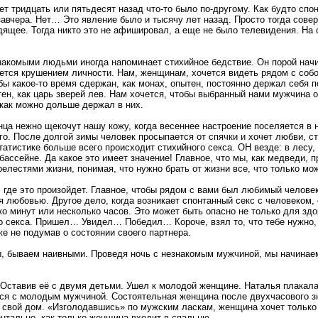
т тридцать или пятьдесят назад что-то было по-другому. Как будто спо
завчера. Нет… Это явление было и тысячу лет назад. Просто тогда сове
ящее. Тогда никто это не афишировал, а еще не было телевидения. На 
накомыми людьми иногда напоминает стихийное бедствие. Он порой начи
ается крушением личности. Нам, женщинам, хочется видеть рядом с соб
ы какое-то время сдержан, как монах, опытен, постоянно держал себя п
тен, как царь зверей лев. Нам хочется, чтобы выбранный нами мужчина 
 как можно дольше держал в них.
нца нежно щекочут нашу кожу, когда весеннее настроение поселяется в
го. После долгой зимы человек просыпается от спячки и хочет любви, ст
татистике больше всего происходит стихийного секса. ОН везде: в лесу,
бассейне. Да какое это имеет значение! Главное, что мы, как медведи, 
елестями жизни, понимая, что нужно брать от жизни все, что только мо
 где это произойдет. Главное, чтобы рядом с вами был любимый человек
я любовью. Другое дело, когда возникает спонтанный секс с человеком,
ко минут или несколько часов. Это может быть опасно не только для здо
о секса. Пришел… Увидел… Победил… Короче, взял то, что тебе нужно,
же не подумав о состоянии своего партнера.
, бываем наивными. Проведя ночь с незнакомым мужчиной, мы начинае
Оставив её с двумя детьми. Ушел к молодой женщине. Наталья плакала
ся с молодым мужчиной. Состоятельная женщина после двухчасового з
 свой дом. «Изголодавшись» по мужским ласкам, женщина хочет только
нтально, как только женщина входит в спальню.