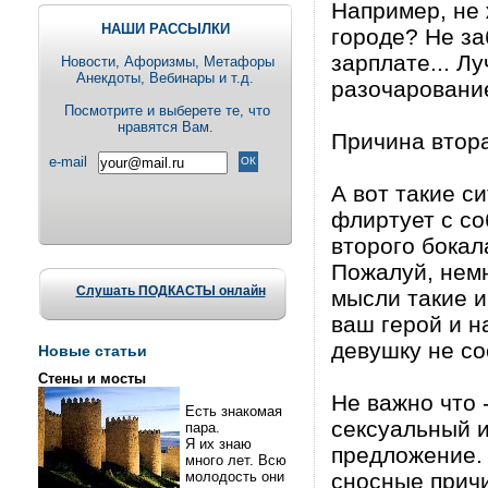
Например, не 
НАШИ РАССЫЛКИ
городе? Не за
зарплате... Л
Новости, Aфоризмы, Метафоры
Анекдоты, Вебинары и т.д.
разочаровани
Посмотрите и выберете те, что
нравятся Вам.
Причина втора
e-mail
А вот такие с
флиртует с с
второго бокал
Пожалуй, немн
Слушать ПОДКАСТЫ онлайн
мысли такие и
ваш герой и н
девушку не со
Новые статьи
Стены и мосты
Не важно что 
Есть знакомая
сексуальный и
пара.
Я их знаю
предложение. 
много лет. Всю
молодость они
сносные прич