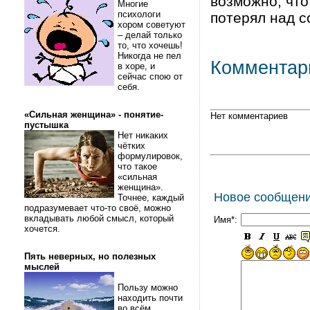
возможно, что
Многие
психологи
потерял над с
хором советуют
– делай только
то, что хочешь!
Никогда не пел
Комментар
в хоре, и
сейчас спою от
себя.
«Сильная женщина» - понятие-
Нет комментариев
пустышка
Нет никаких
чётких
формулировок,
что такое
«сильная
женщина».
Новое сообщен
Точнее, каждый
подразумевает что-то своё, можно
вкладывать любой смысл, который
Имя*:
хочется.
Пять неверных, но полезных
мыслей
Пользу можно
находить почти
во всём.