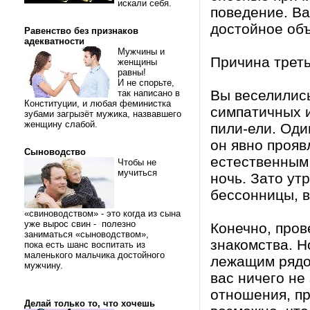
искали себя.
поведение. Ва
достойное объ
Равенство без признаков
адекватности
Мужчины и
Причина треть
женщины
равны!
И не спорьте,
Вы веселились
так написано в
Конституции, и любая феминистка
симпатичных и
зубами загрызёт мужика, назвавшего
женщину слабой.
пили-ели. Оди
он явно прояв
Сыноводство
естественным,
Чтобы не
мучиться
ночь. Зато утр
бессонницы, в
«свиноводством» - это когда из сына
уже вырос свин - полезно
Конечно, пров
заниматься «сыноводством»,
знакомства. Н
пока есть шанс воспитать из
маленького мальчика достойного
лежащим рядом
мужчину.
вас ничего не
отношения, пр
Делай только то, что хочешь