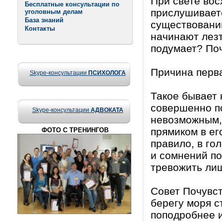
При свете вос
Бесплатные консультации по
прислушивает
уголовным делам
База знаний
существовании
Контакты
начинают лезт
подумает? По
Причина перва
Skype-консультации
ПСИХОЛОГА
Такое бывает 
совершенно по
Skype-консультации
АДВОКАТА
невозможным,
прямиком в ег
ФОТО С ТРЕНИНГОВ
правило, в го
и сомнений по
тревожить лиш
Совет Почувс
берегу моря с
поподробнее и