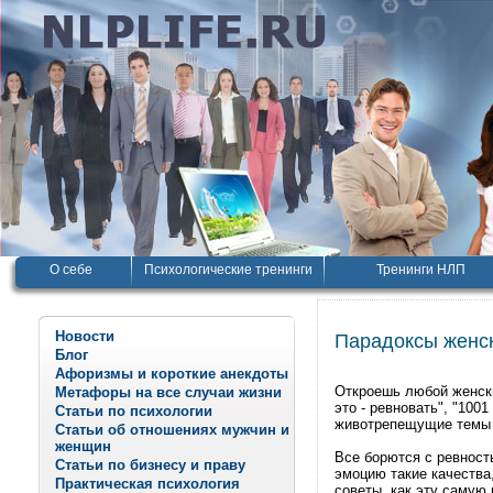
О себе
Психологические тренинги
Тренинги НЛП
Новости
Парадоксы женс
Блог
Афоризмы и короткие анекдоты
Откроешь любой женски
Метафоры на все случаи жизни
это - ревновать", "100
Статьи по психологии
животрепещущие темы 
Статьи об отношениях мужчин и
женщин
Все борются с ревност
Статьи по бизнесу и праву
эмоцию такие качества
Практическая психология
советы, как эту самую