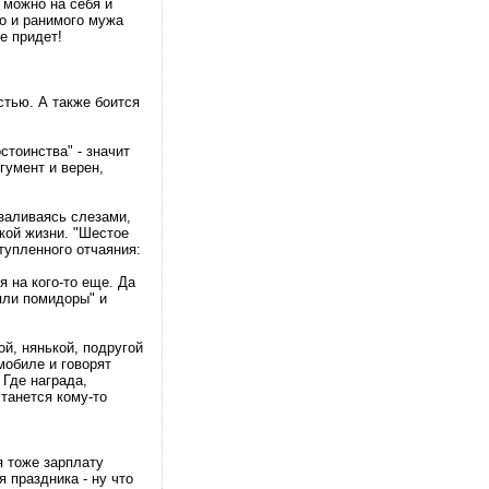
 можно на себя и
го и ранимого мужа
е придет!
стью. А также боится
стоинства" - значит
гумент и верен,
 заливаясь слезами,
цкой жизни. "Шестое
тупленного отчаяния:
я на кого-то еще. Да
яли помидоры" и
ой, нянькой, подругой
мобиле и говорят
 Где награда,
танется кому-то
 я тоже зарплату
 праздника - ну что