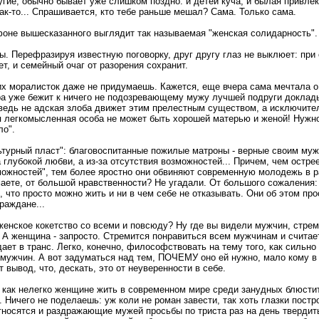
угие, обычно бывает уже слишком поздно: и детей куча, и былая привлек
ак-то... Спрашивается, кто тебе раньше мешал? Сама. Только сама.
фоне вышесказанного выглядит так называемая "женская солидарность".
ы. Перефразируя известную поговорку, друг другу глаз не выклюет: при 
рет, и семейный очаг от разорения сохранит.
 моралисток даже не придумаешь. Кажется, еще вчера сама мечтала о 
ра уже бежит к ничего не подозревающему мужу лучшей подруги доклад
 ведь не адская злоба движет этим прелестным существом, а исключите
я легкомысленная особа не может быть хорошей матерью и женой! Нужн
ло".
ьтурный пласт": благовоспитанные пожилые матроны - верные своим муж
а глубокой любви, а из-за отсутствия возможностей... Причем, чем остр
можностей", тем более яростно они обвиняют современную молодежь в 
аете, от большой нравственности? Не угадали. От большого сожаления: 
, что просто можно жить и ни в чем себе не отказывать. Они об этом про
раждане...
 женское кокетство со всеми и повсюду? Ну где вы видели мужчин, стре
А женщина - запросто. Стремится понравиться всем мужчинам и считае
дает в транс. Легко, конечно, философствовать на тему того, как сильн
ужчин. А вот задуматься над тем, ПОЧЕМУ оно ей нужно, мало кому в 
вывод, что, дескать, это от неуверенности в себе.
, как нелегко женщине жить в современном мире среди занудных блюсти
 Ничего не поделаешь: уж коли не роман завести, так хоть глазки постро
относятся и раздражающие мужей просьбы по триста раз на день твердит