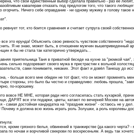
ерена, что свой единственный выбор сделала правильно - раз ее любят,
 назойливым кавалерам отказать под предлогом того, что такого любяще
 огорчить. Ничего себе оправдание - ни одному мужику в голову такое н
ат".
о ревнует тот, кто боится сравнения и считает супруга своей собственно
 все это ерунда! Объяснить свою ревность чувством собственного "недо
снить. Я не знаю, может быть, в отношении мужчин вышеприведенный ар
щин я бы не стала так категорично утверждать...
авняя приятельница Таня в приватной беседе на кухне за "рюмкой чая",
очень сильно подозревает своего мужа в пристрастии к вольной холостя
казательств, сами понимаете, никаких. Этот факт и довёл Танюшу до исс
она, - больше всего мне обиден не тот факт, что он может променять мен
четыре стороны, это было бы честно и справедливо: любовь прошла, "зав
ирно, по-хорошему.
то вовсе НЕ МНЕ, которая ради него согласилась стать кухаркой, прачк
 еще, ДАРЯТ все эти подарки, цветы, катают по вечерней Москве на авто
 - самая достойная кандидатка на "праздник жизни" - остаюсь не у дел.
? Почему я должна всю жизнь играть роль Золушки, а роль королевы дос
ипнула:
ется, кроме грязного белья, обвинений в транжирстве (да какого черта? -
апа по ночам и ворчливой свекрови по воскресеньям. А ведь так хочется