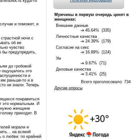
ательность куда-то
Полезная информация
Мужчины в первую очередь ценят в
женщинах:
случае и поможет, и
Внешние данные
-»
45.64% (335)
Личностные качества
страстной ночи с
-»
24.39% (179)
ывать об ее
льно чувство
Согласие на секс
о бы предупредить,
-»
16.89% (124)
Ум
-»
9.67% (71)
ьям до гробовой
Деловые качества
ее ощущалось это
-»
3.41% (25)
распущенности и
им раньше-то и в
Всего проголосовало: 734
сто не знали. Теперь
Другие опросы
мящихся понравиться
т это нормальным. И
о нужно женщине
голову приходит. В
телей морали и
ить... на всякий
ь о любви: по крайней