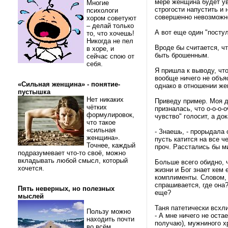
мере женщина будет ув
Многие
строгости напустить и
психологи
совершенно невозможно
хором советуют
– делай только
А вот еще один "постул
то, что хочешь!
Никогда не пел
Вроде бы считается, чт
в хоре, и
быть брошенным.
сейчас спою от
себя.
Я пришла к выводу, что
вообще ничего не объя
«Сильная женщина» - понятие-
однако в отношении жен
пустышка
Нет никаких
Приведу пример. Моя д
чётких
призналась, что о-о-о-
формулировок,
чувство" голосит, а до
что такое
«сильная
- Знаешь, - прорыдала 
женщина».
пусть катится на все 
Точнее, каждый
проч. Расстались бы м
подразумевает что-то своё, можно
вкладывать любой смысл, который
Больше всего обидно, ч
хочется.
жизни и Бог знает кем
комплименты. Словом, я
спрашивается, где она
Пять неверных, но полезных
еще?
мыслей
Таня патетически всхл
Пользу можно
- А мне ничего не оста
находить почти
получаю), мужниного хр
во всём.