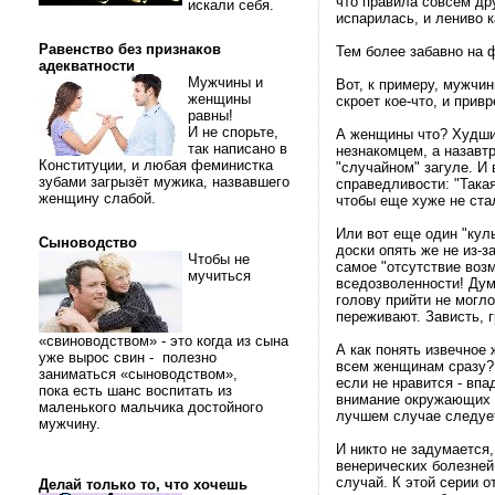
что правила совсем др
искали себя.
испарилась, и лениво к
Равенство без признаков
Тем более забавно на 
адекватности
Мужчины и
Вот, к примеру, мужчин
женщины
скроет кое-что, и прив
равны!
И не спорьте,
А женщины что? Худших
так написано в
незнакомцем, а назавт
Конституции, и любая феминистка
"случайном" загуле. И
зубами загрызёт мужика, назвавшего
справедливости: "Така
женщину слабой.
чтобы еще хуже не ста
Или вот еще один "кул
Сыноводство
доски опять же не из-з
Чтобы не
самое "отсутствие воз
мучиться
вседозволенности! Дум
голову прийти не могло
переживают. Зависть, г
«свиноводством» - это когда из сына
А как понять извечное
уже вырос свин - полезно
всем женщинам сразу? 
заниматься «сыноводством»,
если не нравится - впа
пока есть шанс воспитать из
внимание окружающих м
маленького мальчика достойного
лучшем случае следует 
мужчину.
И никто не задумается
венерических болезней.
случай. К этой серии 
Делай только то, что хочешь