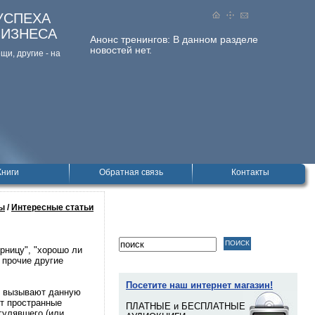
УСПЕХА
БИЗНЕСА
Анонс тренингов:
В данном разделе
новостей нет.
и, дpугие - на
Книги
Обратная связь
Контакты
ы
/
Интересные статьи
рницу", "хорошо ли
а прочие другие
Посетите наш интернет магазин!
но вызывают данную
ют пространные
ПЛАТНЫЕ и БЕСПЛАТНЫЕ
гулявшего (или