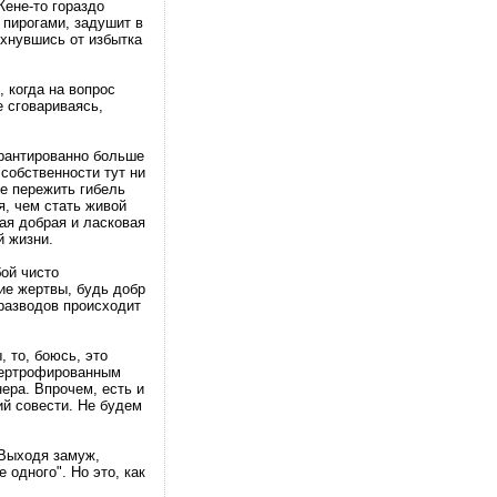
Жене-то гораздо
 пирогами, задушит в
рхнувшись от избытка
 когда на вопрос
 сговариваясь,
гарантированно больше
 собственности тут ни
ше пережить гибель
я, чем стать живой
ая добрая и ласковая
й жизни.
бой чисто
ие жертвы, будь добр
 разводов происходит
 то, боюсь, это
ипертрофированным
ера. Впрочем, есть и
ий совести. Не будем
"Выходя замуж,
одного". Но это, как