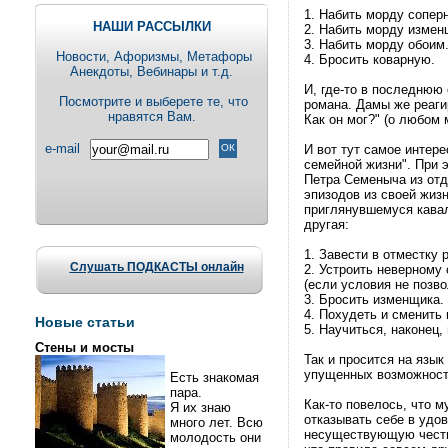
1. Набить морду соперн
НАШИ РАССЫЛКИ
2. Набить морду измен
3. Набить морду обоим
Новости, Aфоризмы, Метафоры
4. Бросить коварную.
Анекдоты, Вебинары и т.д.
И, где-то в последнюю 
Посмотрите и выберете те, что
романа. Дамы же реаги
нравятся Вам.
Как он мог?" (о любом 
e-mail
И вот тут самое интере
семейной жизни". При 
Петра Семеныча из отд
эпизодов из своей жиз
приглянувшемуся кавале
другая:
1. Завести в отместку 
Слушать ПОДКАСТЫ онлайн
2. Устроить неверному
(если условия не позво
3. Бросить изменщика.
4. Похудеть и сменить 
Новые статьи
5. Научиться, наконец,
Стены и мосты
Так и просится на язы
упущенных возможност
Есть знакомая
пара.
Как-то повелось, что 
Я их знаю
отказывать себе в удо
много лет. Всю
несуществующую честь 
молодость они