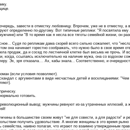
ику.
щице.
.
очередь, завести в отместку любовницу. Впрочем, уже не в отместку, а 
руют определенно по-другому. Вот типичные реплики: "Я посвятила ему 
мужчине) или "В то время как я несла все тяготы семейной жизни, он раз
сное... Судя по репликам дама скорей всего сильно сожалеет, что "несл
этом она начинает горестно соображать, что нужно было в свое время от
ела продаж, да и сосед по лестничной клетке был весьма не прочь. И в
ни, когда, ссылаясь исключительно на наличие мужа, она со вздохом со
ру. Эх, зря отказала.... Ах, кабы знала... Соответственно, и очереднос
роман (если условия позволяют).
 скандал с аргументами в виде несчастных детей и восклицаниями: "Чем
ляют).
прическу.
 нормально готовить.
к революционный вывод: мужчины ревнуют из-за утраченных иллюзий, а ж
ей!
мужчины в большинстве своем живут "не для совести, а для радости" и р
вольствии получить удовольствие. А многие женщины в это время рьяно
семейства, наивно полагая, что играют по взаимно утвержденным прави