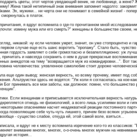
, подарить цветы, этот чертов увядающий веник, не любовнице, а жене? 
чему! Жена такой нетипичный знак внимания запомнит надолго: закормит
ками. Эх, мужики... ни черта они не понимают в семейной жизни! - попе
 сморкнулась в платок.
причитания, я вдруг вспомнила о где-то прочитанном мной исследовании,
дпочли: измену мужа или его смерть?" женщины в большинстве своем, не
взгляд, никакой: ну если человек умрет, значит, он уже стопроцентно и 
в первом случае еще есть шанс воротить "пропажу". Стало быть, чувство
енная гордость заявляет о себе громогласно и безапелляционно: уж луч
, причитать и навсегда сохранить о нем в душе прекрасные воспоминани
нных анекдотов на тему "возвращается муж из командировки...". Вот так
оловина человечества: уязвленное самолюбие стоит дороже человеческо
ала еще один вывод: женская верность, ко всему прочему, имеет под со
ения. Альтруистки здесь не водятся: "Уж коли я согласилась на кое-как
бя Бог принимать все мои заботы, как должное: помни, что большинство
женщин".
тики. Если женщинам и приписывается исключительная верность натуры,
дкрепляется отнюдь не физиологией, а всего лишь усилиями воли и г
 некоторыми опасениями насчет неадекватной реакции постоянного партн
ногда позволяющие себе чуть-чуть лишнего, причем безо всяких угрызен
ообще - существо слабое, откуда ей, этой самой воле, взяться...
аписала, и вдруг не к месту вспомнила изречение кого-то из классиков: 
еняет внимание многих, многих, о-о-очень многих мужчин на невнимание 
другая история...