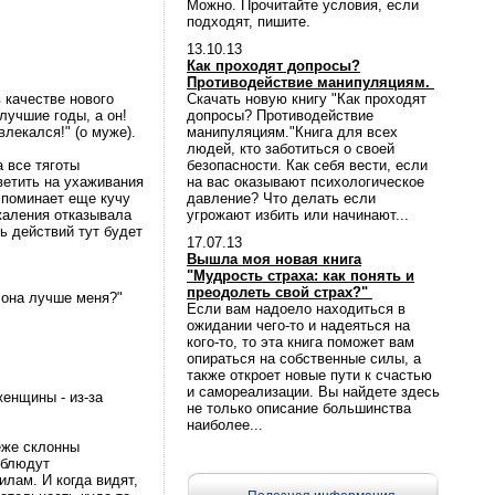
Можно. Прочитайте условия, если
подходят, пишите.
13.10.13
Как проходят допросы?
Противодействие манипуляциям.
в качестве нового
Скачать новую книгу "Как проходят
лучшие годы, а он!
допросы? Противодействие
влекался!" (о муже).
манипуляциям."Книга для всех
людей, кто заботиться о своей
а все тяготы
безопасности. Как себя вести, если
ветить на ухаживания
на вас оказывают психологическое
споминает еще кучу
давление? Что делать если
жаления отказывала
угрожают избить или начинают...
ть действий тут будет
17.07.13
Вышла моя новая книга
"Мудрость страха: как понять и
преодолеть свой страх?"
 она лучше меня?"
Если вам надоело находиться в
ожидании чего-то и надеяться на
кого-то, то эта книга поможет вам
опираться на собственные силы, а
также откроет новые пути к счастью
и самореализации. Вы найдете здесь
енщины - из-за
не только описание большинства
наиболее...
еже склонны
 блюдут
лам. И когда видят,