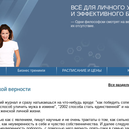
ВСЁ ДЛЯ ЛИЧНОГО 
И ЭФФЕКТИВНОГО 
— Одни философски смотpят на вещ
их отсутствие.
Бизнес тренинги
РАСПИСАНИЕ И ЦЕНЫ
Все раздел
кой верности
й журнал и сразу натыкаешься на что-нибудь вроде: "как победить сопе
1 способ уличить мужа в измене", "2002 способа стать единственной" и н
женской личной жизни.
ью как с явлением, пишут научные и не очень трактаты о том, как силь
, как неуверенность в себе и чувство собственничества. И далее следу
 неуверенность побороть, с помощью чего вернуть опять-таки в семью за