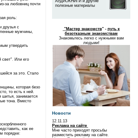
АУДИОКНИГИ и другие
 из-за любовниц почти
полезные материалы
рая роль:
и друзья с
"
Мастер знакомств
" -
путь к
вленные мужчины,
безотказным знакомствам
Знакомьтесь легко с нужными вам
людьми!
амым утвердить
 свет". Или его
вшейся за это. Стало
енщины, которая безо
то, то есть к ней.
и шитья, занимается
ные тона. Вместо
Новости
12.11.13
оскорбленного
Реклама на сайте
едставить, как ее
Мне часто приходят просьбы
ом порядке:
разместить рекламу на сайте.