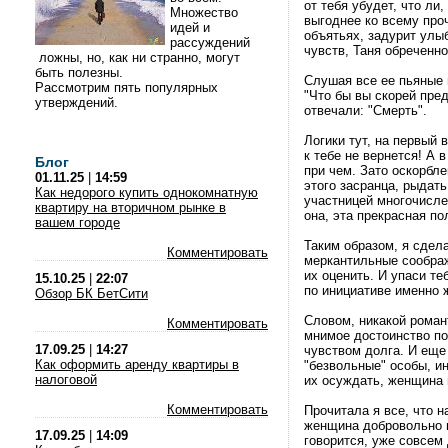
от тебя убудет, что ли
Множество
выгоднее ко всему про
идей и
объятьях, задурит улыб
рассуждений
чувств, Таня обреченно
ложны, но, как ни странно, могут
быть полезны.
Слушая все ее пьяные 
Рассмотрим пять популярных
"Что бы вы скорей пре
утверждений.
отвечали: "Смерть".
Логики тут, на первый 
к тебе не вернется! А 
Блог
при чем. Зато оскорбл
01.11.25
|
14:59
этого засранца, рыдать
Как недорого купить однокомнатную
участницей многочисле
квартиру на вторичном рынке в
она, эта прекрасная п
вашем городе
Таким образом, я сдел
Комментировать
меркантильные соображ
их оценить. И упаси те
15.10.25
|
22:07
по инициативе именно 
Обзор БК БетСити
Словом, никакой роман
Комментировать
мнимое достоинство по
17.09.25
|
14:27
чувством долга. И еще
Как оформить аренду квартиры в
"безвольные" особы, и
налоговой
их осуждать, женщина в
Комментировать
Прочитала я все, что н
женщина добровольно м
17.09.25
|
14:09
говорится, уже совсем 