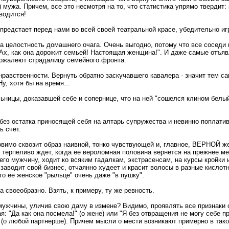
 мужа. Причем, все это несмотря на то, что статистика упрямо твердит:
водится!
предстает перед нами во всей своей театральной красе, убедительно иг
а целостность домашнего очага. Очень выгодно, потому что все соседи 
Ах, как она дорожит семьей! Настоящая женщина!". И даже самые отъя
пожалеют страдалицу семейного фронта.
 нравственности. Вернуть обратно заскучавшего кавалера - значит тем с
у, хотя бы на время...
ьницы, доказавшей себе и сопернице, что на ней "сошелся клином белый
 без остатка приносящей себя на алтарь супружества и невинно поплати
ь счет.
овимо сквозит образ наивной, тонко чувствующей и, главное, ВЕРНОЙ ж
терпеливо ждет, когда ее вероломная половина вернется на прежнее мес
его мужчину, ходит ко всяким гадалкам, экстрасенсам, на курсы кройки 
 заводит свой бизнес, отчаянно худеет и красит волосы в разные кислот
что ее женское "рыльце" очень даже "в пушку".
 своеобразно. Взять, к примеру, ту же ревность.
 мужчины, уличив свою даму в измене? Видимо, проявлять все признаки 
я: "Да как она посмела!" (о жене) или "Я без отвращения не могу себе пр
" (о любой партнерше). Причем мысли о мести возникают примерно в так