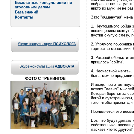
Бесплатные консультации по
собравшегося загулять)
уголовным делам
никто из мужчин не раз
База знаний
Контакты
Зато "обманутая" жена 
1. Неутомимого бойца з
восхищением скажут: "
пустив скупую слезу, 
Skype-консультации
ПСИХОЛОГА
2. Упрямого поборника
торжество моногамии. Н
3. Роковой обольстител
пришлось "сойти".
Skype-консультации
АДВОКАТА
4. Несчастной жертвы,
быть, можно предъявит
ФОТО С ТРЕНИНГОВ
И везде при этом неул
всяких "левых" мыслей 
Которая борется за сво
йогой и аутотренингом,
того, чтобы признать, 
Проявляется это весьма
Вот, что будут делать
собственника, восклица
ласкает кто-то другой!